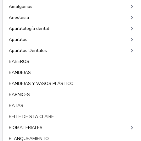
keyboard_arrow_right
Amalgamas
keyboard_arrow_right
Anestesia
keyboard_arrow_right
Aparatología dental
keyboard_arrow_right
Aparatos
keyboard_arrow_right
Aparatos Dentales
BABEROS
BANDEJAS
BANDEJAS Y VASOS PLÁSTICO
BARNICES
BATAS
BELLE DE STA CLAIRE
keyboard_arrow_right
BIOMATERIALES
BLANQUEAMIENTO