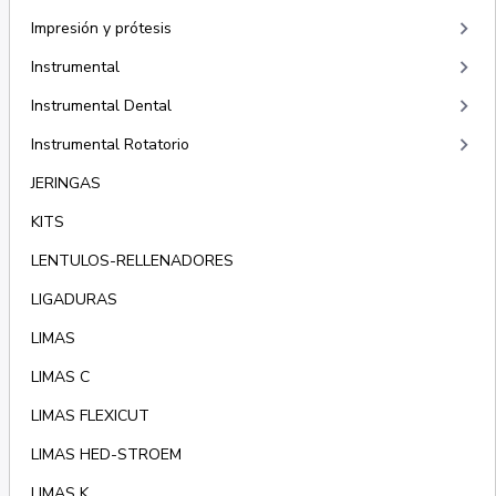
keyboard_arrow_right
Impresión y prótesis
keyboard_arrow_right
Instrumental
keyboard_arrow_right
Instrumental Dental
keyboard_arrow_right
Instrumental Rotatorio
JERINGAS
KITS
LENTULOS-RELLENADORES
LIGADURAS
LIMAS
LIMAS C
LIMAS FLEXICUT
LIMAS HED-STROEM
LIMAS K