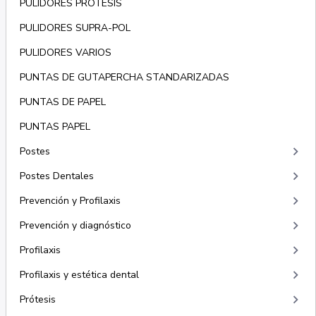
PULIDORES PROTESIS
PULIDORES SUPRA-POL
PULIDORES VARIOS
PUNTAS DE GUTAPERCHA STANDARIZADAS
PUNTAS DE PAPEL
PUNTAS PAPEL
keyboard_arrow_right
Postes
keyboard_arrow_right
Postes Dentales
keyboard_arrow_right
Prevención y Profilaxis
keyboard_arrow_right
Prevención y diagnóstico
keyboard_arrow_right
Profilaxis
keyboard_arrow_right
Profilaxis y estética dental
keyboard_arrow_right
Prótesis