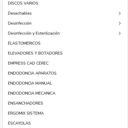
DISCOS VARIOS
keyboard_arrow_right
Desechables
keyboard_arrow_right
Desinfección
keyboard_arrow_right
Desinfección y Esterilización
ELASTOMERICOS
ELEVADORES Y BOTADORES
EMPRESS CAD CEREC
ENDODONCIA APARATOS
ENDODONCIA MANUAL
ENDODONCIA MECANICA
ENSANCHADORES
ERGOMIX SISTEMA
ESCAYOLAS