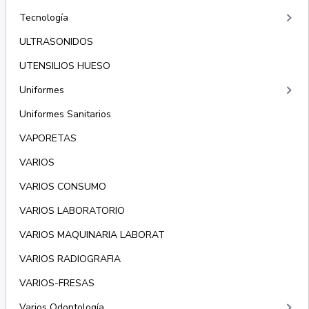
keyboard_arrow_right
Tecnología
ULTRASONIDOS
UTENSILIOS HUESO
keyboard_arrow_right
Uniformes
Uniformes Sanitarios
VAPORETAS
VARIOS
VARIOS CONSUMO
VARIOS LABORATORIO
VARIOS MAQUINARIA LABORAT
VARIOS RADIOGRAFIA
VARIOS-FRESAS
keyboard_arrow_right
Varios Odontología