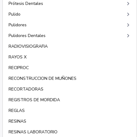
keyboard_arrow_right
Prótesis Dentales
keyboard_arrow_right
Pulido
keyboard_arrow_right
Pulidores
keyboard_arrow_right
Pulidores Dentales
RADIOVISIOGRAFIA
RAYOS X
RECIPROC
RECONSTRUCCION DE MUÑONES
RECORTADORAS
REGISTROS DE MORDIDA
REGLAS
RESINAS
RESINAS LABORATORIO