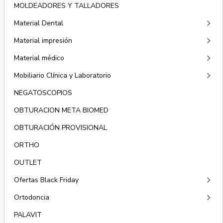
MOLDEADORES Y TALLADORES
keyboard_arrow_right
Material Dental
keyboard_arrow_right
Material impresión
keyboard_arrow_right
Material médico
keyboard_arrow_right
Mobiliario Clínica y Laboratorio
NEGATOSCOPIOS
OBTURACION META BIOMED
OBTURACIÓN PROVISIONAL
ORTHO
OUTLET
keyboard_arrow_right
Ofertas Black Friday
keyboard_arrow_right
Ortodoncia
PALAVIT