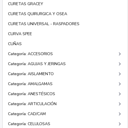
CURETAS GRACEY
CURETAS QUIRURGICA Y OSEA
CURETAS UNIVERSAL - RASPADORES
CURVA SPEE
CUÑAS
keyboard_arrow_right
Categoría: ACCESORIOS
keyboard_arrow_right
Categoría: AGUJAS Y JERINGAS
keyboard_arrow_right
Categoría: AISLAMIENTO
keyboard_arrow_right
Categoría: AMALGAMAS
keyboard_arrow_right
Categoría: ANESTÉSICOS
keyboard_arrow_right
Categoría: ARTICULACIÓN
keyboard_arrow_right
Categoría: CAD/CAM
keyboard_arrow_right
Categoría: CELULOSAS