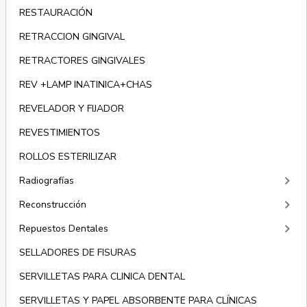
RESTAURACIÓN
RETRACCION GINGIVAL
RETRACTORES GINGIVALES
REV +LAMP INATINICA+CHAS
REVELADOR Y FIJADOR
REVESTIMIENTOS
ROLLOS ESTERILIZAR
keyboard_arrow_right
Radiografías
keyboard_arrow_right
Reconstrucción
keyboard_arrow_right
Repuestos Dentales
SELLADORES DE FISURAS
SERVILLETAS PARA CLINICA DENTAL
SERVILLETAS Y PAPEL ABSORBENTE PARA CLÍNICAS