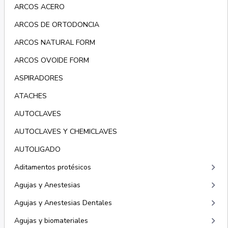
ARCOS ACERO
ARCOS DE ORTODONCIA
ARCOS NATURAL FORM
ARCOS OVOIDE FORM
ASPIRADORES
ATACHES
AUTOCLAVES
AUTOCLAVES Y CHEMICLAVES
AUTOLIGADO
keyboard_arrow_right
Aditamentos protésicos
keyboard_arrow_right
Agujas y Anestesias
keyboard_arrow_right
Agujas y Anestesias Dentales
keyboard_arrow_right
Agujas y biomateriales