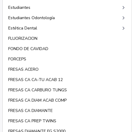
keyboard_arrow_right
Estudiantes
keyboard_arrow_right
Estudiantes Odontología
keyboard_arrow_right
Estética Dental
FLUORIZACION
FONDO DE CAVIDAD
FORCEPS
FRESAS ACERO
FRESAS CA CA-TU ACAB 12
FRESAS CA CARBURO TUNGS
FRESAS CA DIAM ACAB COMP
FRESAS CA DIAMANTE
FRESAS CA PREP TWINS
FRESAS DIAMANTE FG S2000