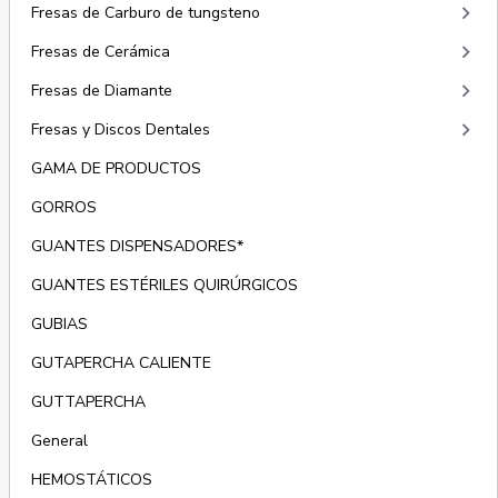
keyboard_arrow_right
Fresas de Carburo de tungsteno
keyboard_arrow_right
Fresas de Cerámica
keyboard_arrow_right
Fresas de Diamante
keyboard_arrow_right
Fresas y Discos Dentales
GAMA DE PRODUCTOS
GORROS
GUANTES DISPENSADORES*
GUANTES ESTÉRILES QUIRÚRGICOS
GUBIAS
GUTAPERCHA CALIENTE
GUTTAPERCHA
General
HEMOSTÁTICOS