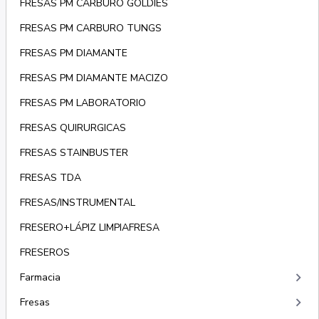
FRESAS PM CARBURO GOLDIES
FRESAS PM CARBURO TUNGS
FRESAS PM DIAMANTE
FRESAS PM DIAMANTE MACIZO
FRESAS PM LABORATORIO
FRESAS QUIRURGICAS
FRESAS STAINBUSTER
FRESAS TDA
FRESAS/INSTRUMENTAL
FRESERO+LÁPIZ LIMPIAFRESA
FRESEROS
keyboard_arrow_right
Farmacia
keyboard_arrow_right
Fresas