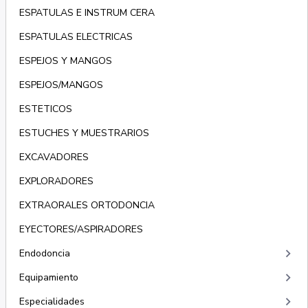
ESPATULAS E INSTRUM CERA
ESPATULAS ELECTRICAS
ESPEJOS Y MANGOS
ESPEJOS/MANGOS
ESTETICOS
ESTUCHES Y MUESTRARIOS
EXCAVADORES
EXPLORADORES
EXTRAORALES ORTODONCIA
EYECTORES/ASPIRADORES
keyboard_arrow_right
Endodoncia
keyboard_arrow_right
Equipamiento
keyboard_arrow_right
Especialidades