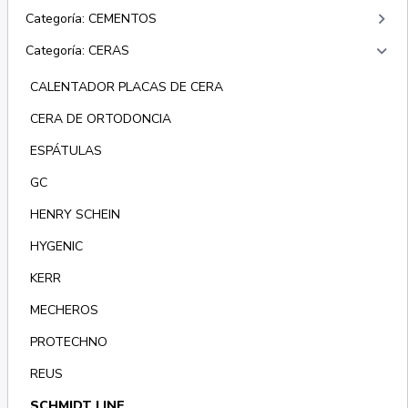
keyboard_arrow_right
Categoría: CEMENTOS
keyboard_arrow_right
Categoría: CERAS
CALENTADOR PLACAS DE CERA
CERA DE ORTODONCIA
ESPÁTULAS
GC
HENRY SCHEIN
HYGENIC
KERR
MECHEROS
PROTECHNO
REUS
SCHMIDT LINE