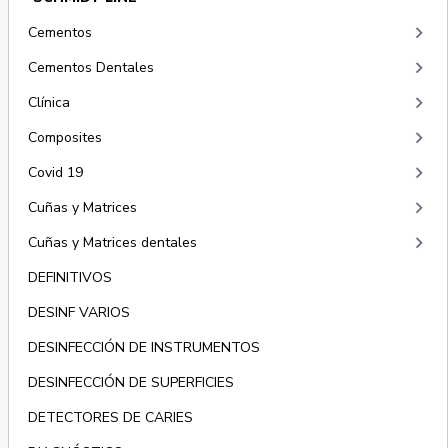
keyboard_arrow_right
Cementos
keyboard_arrow_right
Cementos Dentales
keyboard_arrow_right
Clínica
keyboard_arrow_right
Composites
keyboard_arrow_right
Covid 19
keyboard_arrow_right
Cuñas y Matrices
keyboard_arrow_right
Cuñas y Matrices dentales
DEFINITIVOS
DESINF VARIOS
DESINFECCIÓN DE INSTRUMENTOS
DESINFECCIÓN DE SUPERFICIES
DETECTORES DE CARIES