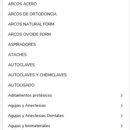
ARCOS ACERO
ARCOS DE ORTODONCIA
ARCOS NATURAL FORM
ARCOS OVOIDE FORM
ASPIRADORES
ATACHES
AUTOCLAVES
AUTOCLAVES Y CHEMICLAVES
AUTOLIGADO
keyboard_arrow_right
Aditamentos protésicos
keyboard_arrow_right
Agujas y Anestesias
keyboard_arrow_right
Agujas y Anestesias Dentales
keyboard_arrow_right
Agujas y biomateriales