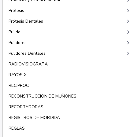
keyboard_arrow_right
keyboard_arrow_right
Prótesis
keyboard_arrow_right
Prótesis Dentales
keyboard_arrow_right
Pulido
keyboard_arrow_right
Pulidores
keyboard_arrow_right
Pulidores Dentales
RADIOVISIOGRAFIA
RAYOS X
RECIPROC
RECONSTRUCCION DE MUÑONES
RECORTADORAS
REGISTROS DE MORDIDA
REGLAS