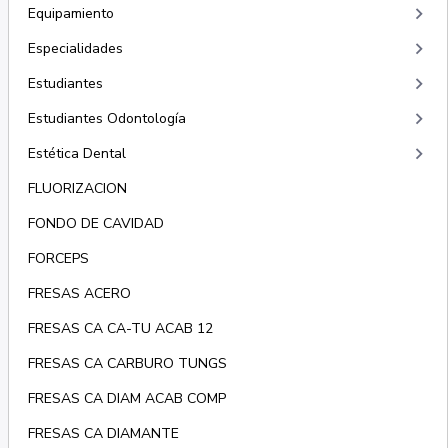
keyboard_arrow_right
Equipamiento
keyboard_arrow_right
Especialidades
keyboard_arrow_right
Estudiantes
keyboard_arrow_right
Estudiantes Odontología
keyboard_arrow_right
Estética Dental
FLUORIZACION
FONDO DE CAVIDAD
FORCEPS
FRESAS ACERO
FRESAS CA CA-TU ACAB 12
FRESAS CA CARBURO TUNGS
FRESAS CA DIAM ACAB COMP
FRESAS CA DIAMANTE