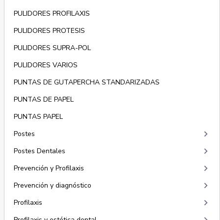
PULIDORES PROFILAXIS
PULIDORES PROTESIS
PULIDORES SUPRA-POL
PULIDORES VARIOS
PUNTAS DE GUTAPERCHA STANDARIZADAS
PUNTAS DE PAPEL
PUNTAS PAPEL
keyboard_arrow_right
Postes
keyboard_arrow_right
Postes Dentales
keyboard_arrow_right
Prevención y Profilaxis
keyboard_arrow_right
Prevención y diagnóstico
keyboard_arrow_right
Profilaxis
Profilaxis y estética dental