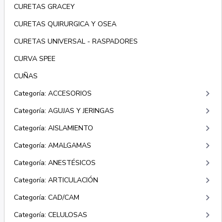
CURETAS GRACEY
CURETAS QUIRURGICA Y OSEA
CURETAS UNIVERSAL - RASPADORES
CURVA SPEE
CUÑAS
keyboard_arrow_right
Categoría: ACCESORIOS
keyboard_arrow_right
Categoría: AGUJAS Y JERINGAS
keyboard_arrow_right
Categoría: AISLAMIENTO
keyboard_arrow_right
Categoría: AMALGAMAS
keyboard_arrow_right
Categoría: ANESTÉSICOS
keyboard_arrow_right
Categoría: ARTICULACIÓN
keyboard_arrow_right
Categoría: CAD/CAM
keyboard_arrow_right
Categoría: CELULOSAS