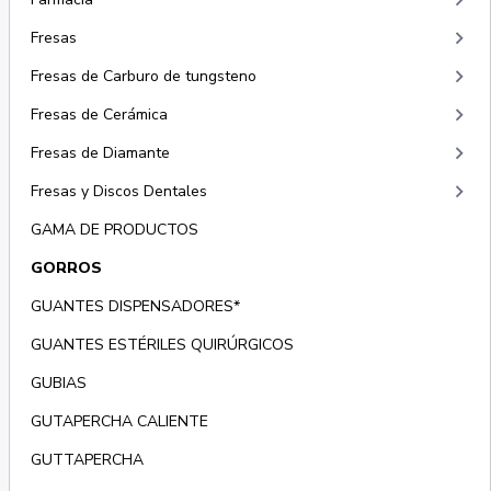
keyboard_arrow_right
keyboard_arrow_right
Fresas
keyboard_arrow_right
Fresas de Carburo de tungsteno
keyboard_arrow_right
Fresas de Cerámica
keyboard_arrow_right
Fresas de Diamante
keyboard_arrow_right
Fresas y Discos Dentales
GAMA DE PRODUCTOS
GORROS
GUANTES DISPENSADORES*
GUANTES ESTÉRILES QUIRÚRGICOS
GUBIAS
GUTAPERCHA CALIENTE
GUTTAPERCHA