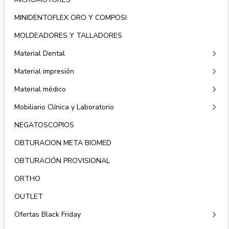
MINIDENTOFLEX ORO Y COMPOSI
MOLDEADORES Y TALLADORES
keyboard_arrow_right
Material Dental
keyboard_arrow_right
Material impresión
keyboard_arrow_right
Material médico
keyboard_arrow_right
Mobiliario Clínica y Laboratorio
NEGATOSCOPIOS
OBTURACION META BIOMED
OBTURACIÓN PROVISIONAL
ORTHO
OUTLET
keyboard_arrow_right
Ofertas Black Friday