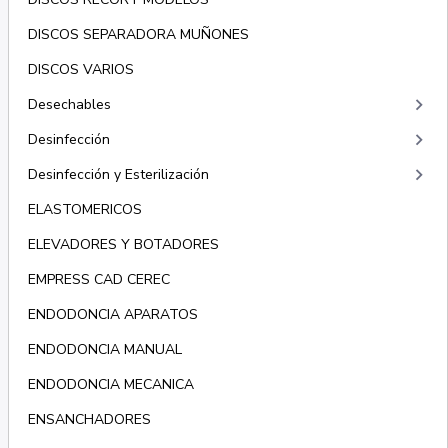
DISCOS SEPARADORA MUÑONES
DISCOS VARIOS
keyboard_arrow_right
Desechables
keyboard_arrow_right
Desinfección
keyboard_arrow_right
Desinfección y Esterilización
ELASTOMERICOS
ELEVADORES Y BOTADORES
EMPRESS CAD CEREC
ENDODONCIA APARATOS
ENDODONCIA MANUAL
ENDODONCIA MECANICA
ENSANCHADORES