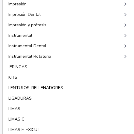
keyboard_arrow_right
Impresión
keyboard_arrow_right
Impresión Dental
keyboard_arrow_right
Impresión y prótesis
keyboard_arrow_right
Instrumental
keyboard_arrow_right
Instrumental Dental
keyboard_arrow_right
Instrumental Rotatorio
JERINGAS
KITS
LENTULOS-RELLENADORES
LIGADURAS
LIMAS
LIMAS C
LIMAS FLEXICUT