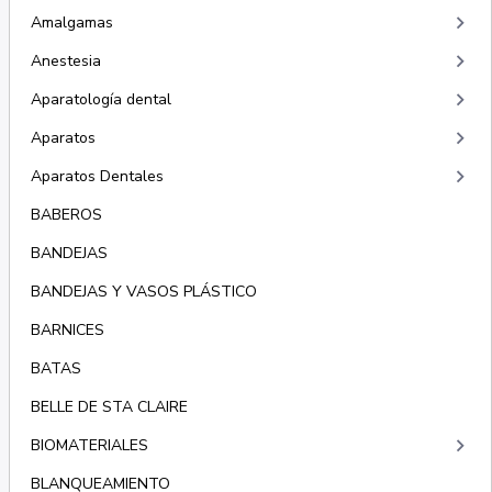
keyboard_arrow_right
Amalgamas
keyboard_arrow_right
Anestesia
keyboard_arrow_right
Aparatología dental
keyboard_arrow_right
Aparatos
keyboard_arrow_right
Aparatos Dentales
BABEROS
BANDEJAS
BANDEJAS Y VASOS PLÁSTICO
BARNICES
BATAS
BELLE DE STA CLAIRE
keyboard_arrow_right
BIOMATERIALES
BLANQUEAMIENTO