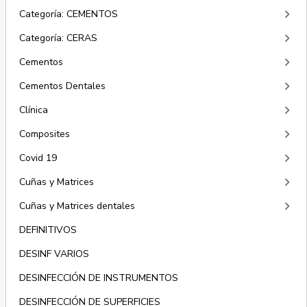
keyboard_arrow_right
Categoría: CEMENTOS
keyboard_arrow_right
Categoría: CERAS
keyboard_arrow_right
Cementos
keyboard_arrow_right
Cementos Dentales
keyboard_arrow_right
Clínica
keyboard_arrow_right
Composites
keyboard_arrow_right
Covid 19
keyboard_arrow_right
Cuñas y Matrices
keyboard_arrow_right
Cuñas y Matrices dentales
DEFINITIVOS
DESINF VARIOS
DESINFECCIÓN DE INSTRUMENTOS
DESINFECCIÓN DE SUPERFICIES