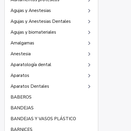
keyboard_arrow_right
keyboard_arrow_right
Agujas y Anestesias
keyboard_arrow_right
Agujas y Anestesias Dentales
keyboard_arrow_right
Agujas y biomateriales
keyboard_arrow_right
Amalgamas
keyboard_arrow_right
Anestesia
keyboard_arrow_right
Aparatología dental
keyboard_arrow_right
Aparatos
keyboard_arrow_right
Aparatos Dentales
BABEROS
BANDEJAS
BANDEJAS Y VASOS PLÁSTICO
BARNICES