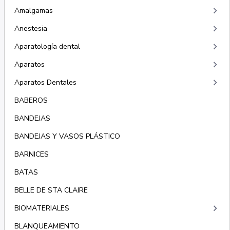
keyboard_arrow_right
Amalgamas
keyboard_arrow_right
Anestesia
keyboard_arrow_right
Aparatología dental
keyboard_arrow_right
Aparatos
keyboard_arrow_right
Aparatos Dentales
BABEROS
BANDEJAS
BANDEJAS Y VASOS PLÁSTICO
BARNICES
BATAS
BELLE DE STA CLAIRE
keyboard_arrow_right
BIOMATERIALES
BLANQUEAMIENTO