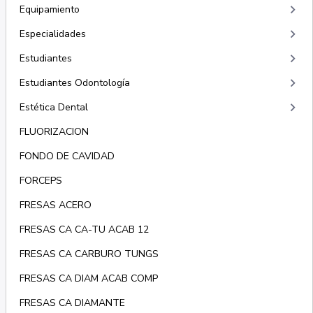
keyboard_arrow_right
Equipamiento
keyboard_arrow_right
Especialidades
keyboard_arrow_right
Estudiantes
keyboard_arrow_right
Estudiantes Odontología
keyboard_arrow_right
Estética Dental
FLUORIZACION
FONDO DE CAVIDAD
FORCEPS
FRESAS ACERO
FRESAS CA CA-TU ACAB 12
FRESAS CA CARBURO TUNGS
FRESAS CA DIAM ACAB COMP
FRESAS CA DIAMANTE