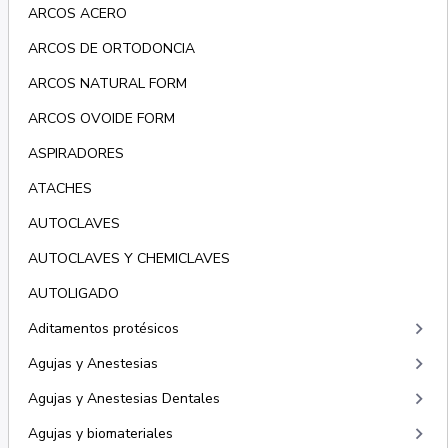
ARCOS ACERO
ARCOS DE ORTODONCIA
ARCOS NATURAL FORM
ARCOS OVOIDE FORM
ASPIRADORES
ATACHES
AUTOCLAVES
AUTOCLAVES Y CHEMICLAVES
AUTOLIGADO
keyboard_arrow_right
Aditamentos protésicos
keyboard_arrow_right
Agujas y Anestesias
keyboard_arrow_right
Agujas y Anestesias Dentales
keyboard_arrow_right
Agujas y biomateriales