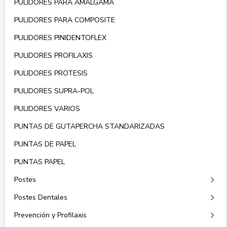
PULIDORES PARA AMALGAMA
PULIDORES PARA COMPOSITE
PULIDORES PINIDENTOFLEX
PULIDORES PROFILAXIS
PULIDORES PROTESIS
PULIDORES SUPRA-POL
PULIDORES VARIOS
PUNTAS DE GUTAPERCHA STANDARIZADAS
PUNTAS DE PAPEL
PUNTAS PAPEL
keyboard_arrow_right
Postes
keyboard_arrow_right
Postes Dentales
keyboard_arrow_right
Prevención y Profilaxis