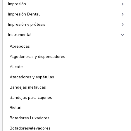
keyboard_arrow_right
Impresión
keyboard_arrow_right
Impresión Dental
keyboard_arrow_right
Impresión y prótesis
keyboard_arrow_right
Instrumental
Abrebocas
Algodoneras y dispensadores
Alicate
Atacadores y espátulas
Bandejas metalicas
Bandejas para cajones
Bisturi
Botadores Luxadores
Botadores/elevadores