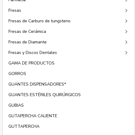
keyboard_arrow_right
keyboard_arrow_right
Fresas
keyboard_arrow_right
Fresas de Carburo de tungsteno
keyboard_arrow_right
Fresas de Cerámica
keyboard_arrow_right
Fresas de Diamante
keyboard_arrow_right
Fresas y Discos Dentales
GAMA DE PRODUCTOS
GORROS
GUANTES DISPENSADORES*
GUANTES ESTÉRILES QUIRÚRGICOS
GUBIAS
GUTAPERCHA CALIENTE
GUTTAPERCHA