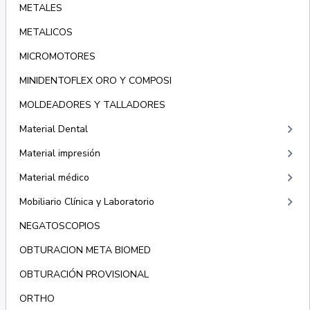
METALES
METALICOS
MICROMOTORES
MINIDENTOFLEX ORO Y COMPOSI
MOLDEADORES Y TALLADORES
keyboard_arrow_right
Material Dental
keyboard_arrow_right
Material impresión
keyboard_arrow_right
Material médico
keyboard_arrow_right
Mobiliario Clínica y Laboratorio
NEGATOSCOPIOS
OBTURACION META BIOMED
OBTURACIÓN PROVISIONAL
ORTHO