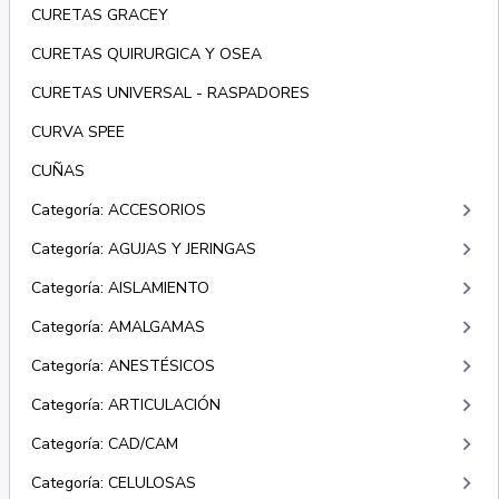
CURETAS GRACEY
CURETAS QUIRURGICA Y OSEA
CURETAS UNIVERSAL - RASPADORES
CURVA SPEE
CUÑAS
keyboard_arrow_right
Categoría: ACCESORIOS
keyboard_arrow_right
Categoría: AGUJAS Y JERINGAS
keyboard_arrow_right
Categoría: AISLAMIENTO
keyboard_arrow_right
Categoría: AMALGAMAS
keyboard_arrow_right
Categoría: ANESTÉSICOS
keyboard_arrow_right
Categoría: ARTICULACIÓN
keyboard_arrow_right
Categoría: CAD/CAM
keyboard_arrow_right
Categoría: CELULOSAS