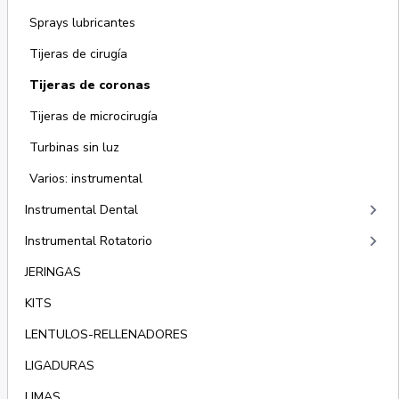
Sprays lubricantes
Tijeras de cirugía
Tijeras de coronas
Tijeras de microcirugía
Turbinas sin luz
Varios: instrumental
keyboard_arrow_right
Instrumental Dental
keyboard_arrow_right
Instrumental Rotatorio
JERINGAS
KITS
LENTULOS-RELLENADORES
LIGADURAS
LIMAS