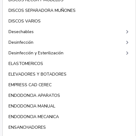
DISCOS SEPARADORA MUÑONES
DISCOS VARIOS
keyboard_arrow_right
Desechables
keyboard_arrow_right
Desinfección
keyboard_arrow_right
Desinfección y Esterilización
ELASTOMERICOS
ELEVADORES Y BOTADORES
EMPRESS CAD CEREC
ENDODONCIA APARATOS
ENDODONCIA MANUAL
ENDODONCIA MECANICA
ENSANCHADORES