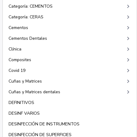
keyboard_arrow_right
Categoría: CEMENTOS
keyboard_arrow_right
Categoría: CERAS
keyboard_arrow_right
Cementos
keyboard_arrow_right
Cementos Dentales
keyboard_arrow_right
Clínica
keyboard_arrow_right
Composites
keyboard_arrow_right
Covid 19
keyboard_arrow_right
Cuñas y Matrices
keyboard_arrow_right
Cuñas y Matrices dentales
DEFINITIVOS
DESINF VARIOS
DESINFECCIÓN DE INSTRUMENTOS
DESINFECCIÓN DE SUPERFICIES