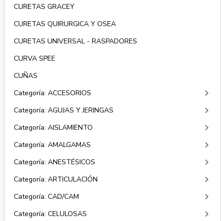
CURETAS GRACEY
CURETAS QUIRURGICA Y OSEA
CURETAS UNIVERSAL - RASPADORES
CURVA SPEE
CUÑAS
keyboard_arrow_right
Categoría: ACCESORIOS
keyboard_arrow_right
Categoría: AGUJAS Y JERINGAS
keyboard_arrow_right
Categoría: AISLAMIENTO
keyboard_arrow_right
Categoría: AMALGAMAS
keyboard_arrow_right
Categoría: ANESTÉSICOS
keyboard_arrow_right
Categoría: ARTICULACIÓN
keyboard_arrow_right
Categoría: CAD/CAM
keyboard_arrow_right
Categoría: CELULOSAS