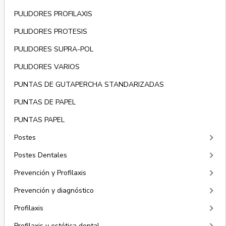
PULIDORES PROFILAXIS
PULIDORES PROTESIS
PULIDORES SUPRA-POL
PULIDORES VARIOS
PUNTAS DE GUTAPERCHA STANDARIZADAS
PUNTAS DE PAPEL
PUNTAS PAPEL
keyboard_arrow_right
Postes
keyboard_arrow_right
Postes Dentales
keyboard_arrow_right
Prevención y Profilaxis
keyboard_arrow_right
Prevención y diagnóstico
keyboard_arrow_right
Profilaxis
Profilaxis y estética dental