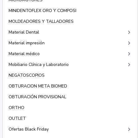
MINIDENTOFLEX ORO Y COMPOSI
MOLDEADORES Y TALLADORES
keyboard_arrow_right
Material Dental
keyboard_arrow_right
Material impresión
keyboard_arrow_right
Material médico
keyboard_arrow_right
Mobiliario Clínica y Laboratorio
NEGATOSCOPIOS
OBTURACION META BIOMED
OBTURACIÓN PROVISIONAL
ORTHO
OUTLET
keyboard_arrow_right
Ofertas Black Friday