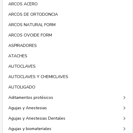
ARCOS ACERO
ARCOS DE ORTODONCIA
ARCOS NATURAL FORM
ARCOS OVOIDE FORM
ASPIRADORES
ATACHES
AUTOCLAVES
AUTOCLAVES Y CHEMICLAVES
AUTOLIGADO
keyboard_arrow_right
Aditamentos protésicos
keyboard_arrow_right
Agujas y Anestesias
keyboard_arrow_right
Agujas y Anestesias Dentales
keyboard_arrow_right
Agujas y biomateriales