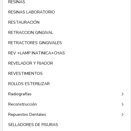
RESINAS
RESINAS LABORATORIO
RESTAURACIÓN
RETRACCION GINGIVAL
RETRACTORES GINGIVALES
REV +LAMP INATINICA+CHAS
REVELADOR Y FIJADOR
REVESTIMIENTOS
ROLLOS ESTERILIZAR
keyboard_arrow_right
Radiografías
keyboard_arrow_right
Reconstrucción
keyboard_arrow_right
Repuestos Dentales
SELLADORES DE FISURAS