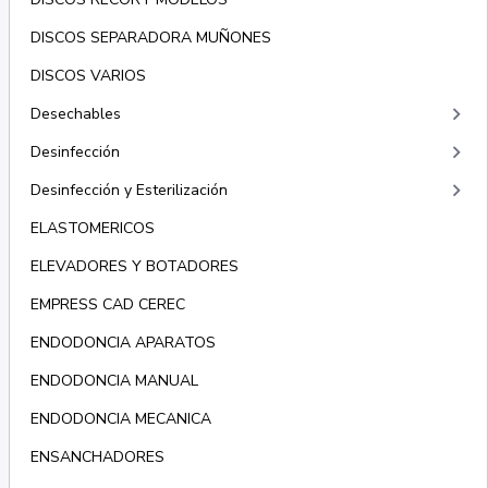
DISCOS SEPARADORA MUÑONES
DISCOS VARIOS
keyboard_arrow_right
Desechables
keyboard_arrow_right
Desinfección
keyboard_arrow_right
Desinfección y Esterilización
ELASTOMERICOS
ELEVADORES Y BOTADORES
EMPRESS CAD CEREC
ENDODONCIA APARATOS
ENDODONCIA MANUAL
ENDODONCIA MECANICA
ENSANCHADORES