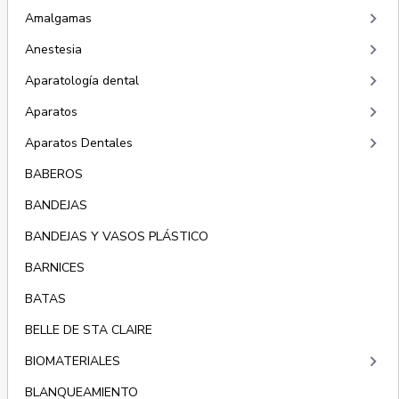
keyboard_arrow_right
Amalgamas
keyboard_arrow_right
Anestesia
keyboard_arrow_right
Aparatología dental
keyboard_arrow_right
Aparatos
keyboard_arrow_right
Aparatos Dentales
BABEROS
BANDEJAS
BANDEJAS Y VASOS PLÁSTICO
BARNICES
BATAS
BELLE DE STA CLAIRE
keyboard_arrow_right
BIOMATERIALES
BLANQUEAMIENTO