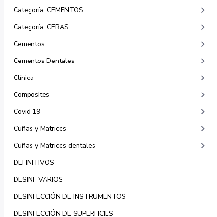
keyboard_arrow_right
Categoría: CEMENTOS
keyboard_arrow_right
Categoría: CERAS
keyboard_arrow_right
Cementos
keyboard_arrow_right
Cementos Dentales
keyboard_arrow_right
Clínica
keyboard_arrow_right
Composites
keyboard_arrow_right
Covid 19
keyboard_arrow_right
Cuñas y Matrices
keyboard_arrow_right
Cuñas y Matrices dentales
DEFINITIVOS
DESINF VARIOS
DESINFECCIÓN DE INSTRUMENTOS
DESINFECCIÓN DE SUPERFICIES