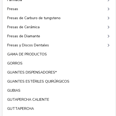
keyboard_arrow_right
keyboard_arrow_right
Fresas
keyboard_arrow_right
Fresas de Carburo de tungsteno
keyboard_arrow_right
Fresas de Cerámica
keyboard_arrow_right
Fresas de Diamante
keyboard_arrow_right
Fresas y Discos Dentales
GAMA DE PRODUCTOS
GORROS
GUANTES DISPENSADORES*
GUANTES ESTÉRILES QUIRÚRGICOS
GUBIAS
GUTAPERCHA CALIENTE
GUTTAPERCHA