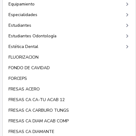
keyboard_arrow_right
Equipamiento
keyboard_arrow_right
Especialidades
keyboard_arrow_right
Estudiantes
keyboard_arrow_right
Estudiantes Odontología
keyboard_arrow_right
Estética Dental
FLUORIZACION
FONDO DE CAVIDAD
FORCEPS
FRESAS ACERO
FRESAS CA CA-TU ACAB 12
FRESAS CA CARBURO TUNGS
FRESAS CA DIAM ACAB COMP
FRESAS CA DIAMANTE