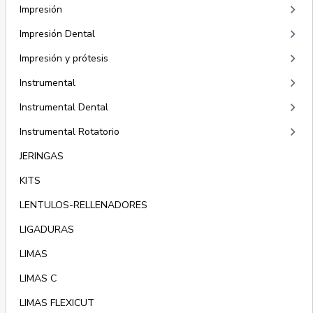
keyboard_arrow_right
Impresión
keyboard_arrow_right
Impresión Dental
keyboard_arrow_right
Impresión y prótesis
keyboard_arrow_right
Instrumental
keyboard_arrow_right
Instrumental Dental
keyboard_arrow_right
Instrumental Rotatorio
JERINGAS
KITS
LENTULOS-RELLENADORES
LIGADURAS
LIMAS
LIMAS C
LIMAS FLEXICUT