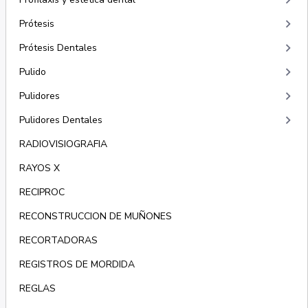
keyboard_arrow_right
keyboard_arrow_right
Prótesis
keyboard_arrow_right
Prótesis Dentales
keyboard_arrow_right
Pulido
keyboard_arrow_right
Pulidores
keyboard_arrow_right
Pulidores Dentales
RADIOVISIOGRAFIA
RAYOS X
RECIPROC
RECONSTRUCCION DE MUÑONES
RECORTADORAS
REGISTROS DE MORDIDA
REGLAS