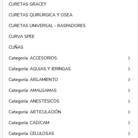
CURETAS GRACEY
CURETAS QUIRURGICA Y OSEA
CURETAS UNIVERSAL - RASPADORES
CURVA SPEE
CUÑAS
keyboard_arrow_right
Categoría: ACCESORIOS
keyboard_arrow_right
Categoría: AGUJAS Y JERINGAS
keyboard_arrow_right
Categoría: AISLAMIENTO
keyboard_arrow_right
Categoría: AMALGAMAS
keyboard_arrow_right
Categoría: ANESTÉSICOS
keyboard_arrow_right
Categoría: ARTICULACIÓN
keyboard_arrow_right
Categoría: CAD/CAM
keyboard_arrow_right
Categoría: CELULOSAS