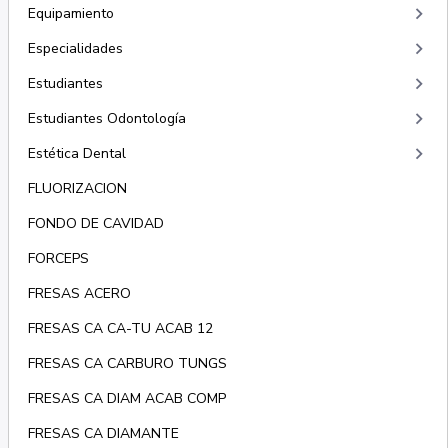
keyboard_arrow_right
Equipamiento
keyboard_arrow_right
Especialidades
keyboard_arrow_right
Estudiantes
keyboard_arrow_right
Estudiantes Odontología
keyboard_arrow_right
Estética Dental
FLUORIZACION
FONDO DE CAVIDAD
FORCEPS
FRESAS ACERO
FRESAS CA CA-TU ACAB 12
FRESAS CA CARBURO TUNGS
FRESAS CA DIAM ACAB COMP
FRESAS CA DIAMANTE