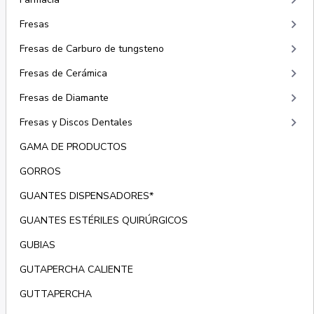
keyboard_arrow_right
keyboard_arrow_right
Fresas
keyboard_arrow_right
Fresas de Carburo de tungsteno
keyboard_arrow_right
Fresas de Cerámica
keyboard_arrow_right
Fresas de Diamante
keyboard_arrow_right
Fresas y Discos Dentales
GAMA DE PRODUCTOS
GORROS
GUANTES DISPENSADORES*
GUANTES ESTÉRILES QUIRÚRGICOS
GUBIAS
GUTAPERCHA CALIENTE
GUTTAPERCHA