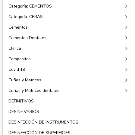
keyboard_arrow_right
Categoría: CEMENTOS
keyboard_arrow_right
Categoría: CERAS
keyboard_arrow_right
Cementos
keyboard_arrow_right
Cementos Dentales
keyboard_arrow_right
Clínica
keyboard_arrow_right
Composites
keyboard_arrow_right
Covid 19
keyboard_arrow_right
Cuñas y Matrices
keyboard_arrow_right
Cuñas y Matrices dentales
DEFINITIVOS
DESINF VARIOS
DESINFECCIÓN DE INSTRUMENTOS
DESINFECCIÓN DE SUPERFICIES