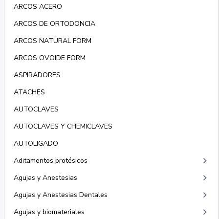
ARCOS ACERO
ARCOS DE ORTODONCIA
ARCOS NATURAL FORM
ARCOS OVOIDE FORM
ASPIRADORES
ATACHES
AUTOCLAVES
AUTOCLAVES Y CHEMICLAVES
AUTOLIGADO
keyboard_arrow_right
Aditamentos protésicos
keyboard_arrow_right
Agujas y Anestesias
keyboard_arrow_right
Agujas y Anestesias Dentales
keyboard_arrow_right
Agujas y biomateriales