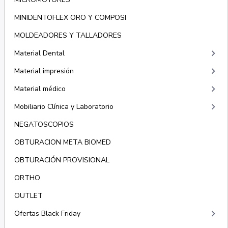
MINIDENTOFLEX ORO Y COMPOSI
MOLDEADORES Y TALLADORES
keyboard_arrow_right
Material Dental
keyboard_arrow_right
Material impresión
keyboard_arrow_right
Material médico
keyboard_arrow_right
Mobiliario Clínica y Laboratorio
NEGATOSCOPIOS
OBTURACION META BIOMED
OBTURACIÓN PROVISIONAL
ORTHO
OUTLET
keyboard_arrow_right
Ofertas Black Friday