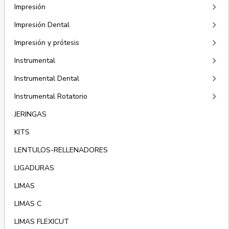
keyboard_arrow_right
Impresión
keyboard_arrow_right
Impresión Dental
keyboard_arrow_right
Impresión y prótesis
keyboard_arrow_right
Instrumental
keyboard_arrow_right
Instrumental Dental
keyboard_arrow_right
Instrumental Rotatorio
JERINGAS
KITS
LENTULOS-RELLENADORES
LIGADURAS
LIMAS
LIMAS C
LIMAS FLEXICUT