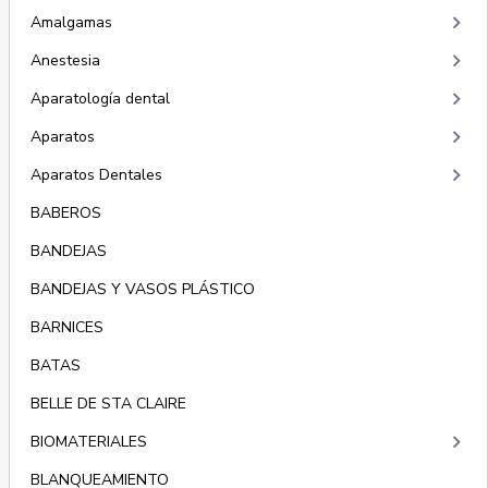
keyboard_arrow_right
Amalgamas
keyboard_arrow_right
Anestesia
keyboard_arrow_right
Aparatología dental
keyboard_arrow_right
Aparatos
keyboard_arrow_right
Aparatos Dentales
BABEROS
BANDEJAS
BANDEJAS Y VASOS PLÁSTICO
BARNICES
BATAS
BELLE DE STA CLAIRE
keyboard_arrow_right
BIOMATERIALES
BLANQUEAMIENTO