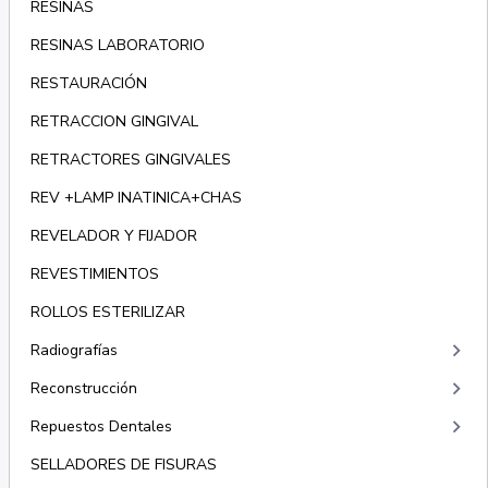
RESINAS
RESINAS LABORATORIO
RESTAURACIÓN
RETRACCION GINGIVAL
RETRACTORES GINGIVALES
REV +LAMP INATINICA+CHAS
REVELADOR Y FIJADOR
REVESTIMIENTOS
ROLLOS ESTERILIZAR
keyboard_arrow_right
Radiografías
keyboard_arrow_right
Reconstrucción
keyboard_arrow_right
Repuestos Dentales
SELLADORES DE FISURAS