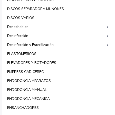
DISCOS SEPARADORA MUÑONES
DISCOS VARIOS
keyboard_arrow_right
Desechables
keyboard_arrow_right
Desinfección
keyboard_arrow_right
Desinfección y Esterilización
ELASTOMERICOS
ELEVADORES Y BOTADORES
EMPRESS CAD CEREC
ENDODONCIA APARATOS
ENDODONCIA MANUAL
ENDODONCIA MECANICA
ENSANCHADORES