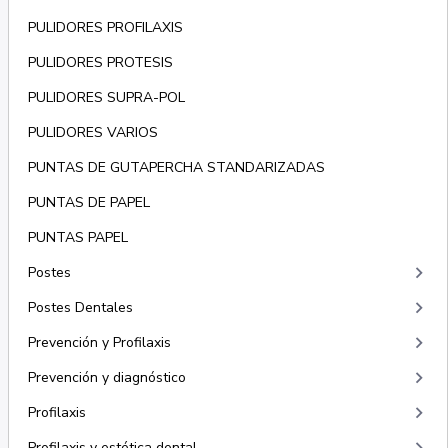
PULIDORES PROFILAXIS
PULIDORES PROTESIS
PULIDORES SUPRA-POL
PULIDORES VARIOS
PUNTAS DE GUTAPERCHA STANDARIZADAS
PUNTAS DE PAPEL
PUNTAS PAPEL
keyboard_arrow_right
Postes
keyboard_arrow_right
Postes Dentales
keyboard_arrow_right
Prevención y Profilaxis
keyboard_arrow_right
Prevención y diagnóstico
keyboard_arrow_right
Profilaxis
Profilaxis y estética dental