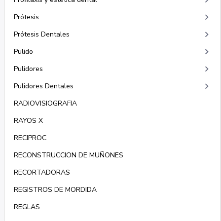
keyboard_arrow_right
keyboard_arrow_right
Prótesis
keyboard_arrow_right
Prótesis Dentales
keyboard_arrow_right
Pulido
keyboard_arrow_right
Pulidores
keyboard_arrow_right
Pulidores Dentales
RADIOVISIOGRAFIA
RAYOS X
RECIPROC
RECONSTRUCCION DE MUÑONES
RECORTADORAS
REGISTROS DE MORDIDA
REGLAS