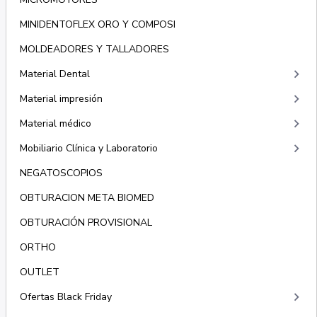
MINIDENTOFLEX ORO Y COMPOSI
MOLDEADORES Y TALLADORES
keyboard_arrow_right
Material Dental
keyboard_arrow_right
Material impresión
keyboard_arrow_right
Material médico
keyboard_arrow_right
Mobiliario Clínica y Laboratorio
NEGATOSCOPIOS
OBTURACION META BIOMED
OBTURACIÓN PROVISIONAL
ORTHO
OUTLET
keyboard_arrow_right
Ofertas Black Friday