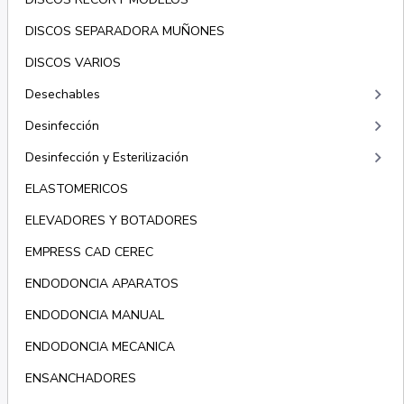
DISCOS SEPARADORA MUÑONES
DISCOS VARIOS
keyboard_arrow_right
Desechables
keyboard_arrow_right
Desinfección
keyboard_arrow_right
Desinfección y Esterilización
ELASTOMERICOS
ELEVADORES Y BOTADORES
EMPRESS CAD CEREC
ENDODONCIA APARATOS
ENDODONCIA MANUAL
ENDODONCIA MECANICA
ENSANCHADORES