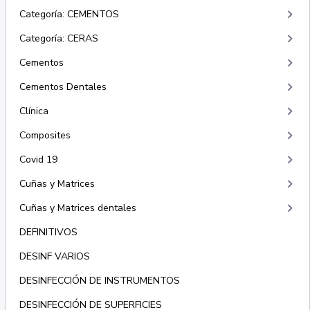
keyboard_arrow_right
Categoría: CEMENTOS
keyboard_arrow_right
Categoría: CERAS
keyboard_arrow_right
Cementos
keyboard_arrow_right
Cementos Dentales
keyboard_arrow_right
Clínica
keyboard_arrow_right
Composites
keyboard_arrow_right
Covid 19
keyboard_arrow_right
Cuñas y Matrices
keyboard_arrow_right
Cuñas y Matrices dentales
DEFINITIVOS
DESINF VARIOS
DESINFECCIÓN DE INSTRUMENTOS
DESINFECCIÓN DE SUPERFICIES