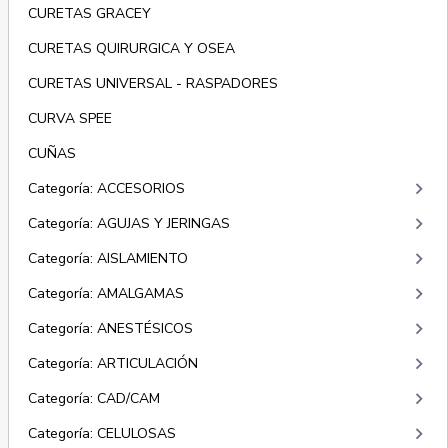
CURETAS GRACEY
CURETAS QUIRURGICA Y OSEA
CURETAS UNIVERSAL - RASPADORES
CURVA SPEE
CUÑAS
keyboard_arrow_right
Categoría: ACCESORIOS
keyboard_arrow_right
Categoría: AGUJAS Y JERINGAS
keyboard_arrow_right
Categoría: AISLAMIENTO
keyboard_arrow_right
Categoría: AMALGAMAS
keyboard_arrow_right
Categoría: ANESTÉSICOS
keyboard_arrow_right
Categoría: ARTICULACIÓN
keyboard_arrow_right
Categoría: CAD/CAM
keyboard_arrow_right
Categoría: CELULOSAS