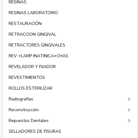
RESINAS
RESINAS LABORATORIO
RESTAURACIÓN
RETRACCION GINGIVAL
RETRACTORES GINGIVALES
REV +LAMP INATINICA+CHAS
REVELADOR Y FIJADOR
REVESTIMIENTOS
ROLLOS ESTERILIZAR
keyboard_arrow_right
Radiografías
keyboard_arrow_right
Reconstrucción
keyboard_arrow_right
Repuestos Dentales
SELLADORES DE FISURAS