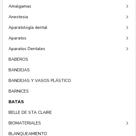
keyboard_arrow_right
Amalgamas
keyboard_arrow_right
Anestesia
keyboard_arrow_right
Aparatología dental
keyboard_arrow_right
Aparatos
keyboard_arrow_right
Aparatos Dentales
BABEROS
BANDEJAS
BANDEJAS Y VASOS PLÁSTICO
BARNICES
BATAS
BELLE DE STA CLAIRE
keyboard_arrow_right
BIOMATERIALES
BLANQUEAMIENTO