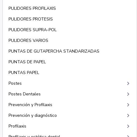
PULIDORES PROFILAXIS
PULIDORES PROTESIS
PULIDORES SUPRA-POL
PULIDORES VARIOS
PUNTAS DE GUTAPERCHA STANDARIZADAS
PUNTAS DE PAPEL
PUNTAS PAPEL
keyboard_arrow_right
Postes
keyboard_arrow_right
Postes Dentales
keyboard_arrow_right
Prevención y Profilaxis
keyboard_arrow_right
Prevención y diagnóstico
keyboard_arrow_right
Profilaxis
Profilaxis y estética dental