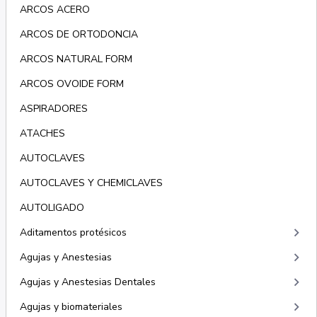
ARCOS ACERO
ARCOS DE ORTODONCIA
ARCOS NATURAL FORM
ARCOS OVOIDE FORM
ASPIRADORES
ATACHES
AUTOCLAVES
AUTOCLAVES Y CHEMICLAVES
AUTOLIGADO
keyboard_arrow_right
Aditamentos protésicos
keyboard_arrow_right
Agujas y Anestesias
keyboard_arrow_right
Agujas y Anestesias Dentales
keyboard_arrow_right
Agujas y biomateriales