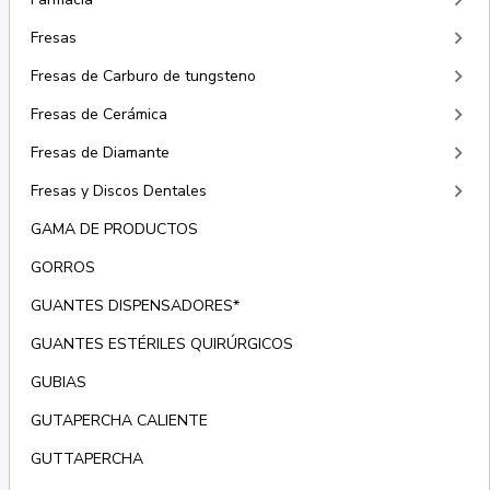
keyboard_arrow_right
keyboard_arrow_right
Fresas
keyboard_arrow_right
Fresas de Carburo de tungsteno
keyboard_arrow_right
Fresas de Cerámica
keyboard_arrow_right
Fresas de Diamante
keyboard_arrow_right
Fresas y Discos Dentales
GAMA DE PRODUCTOS
GORROS
GUANTES DISPENSADORES*
GUANTES ESTÉRILES QUIRÚRGICOS
GUBIAS
GUTAPERCHA CALIENTE
GUTTAPERCHA