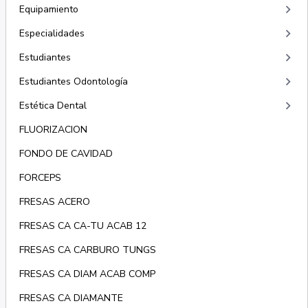
keyboard_arrow_right
Equipamiento
keyboard_arrow_right
Especialidades
keyboard_arrow_right
Estudiantes
keyboard_arrow_right
Estudiantes Odontología
keyboard_arrow_right
Estética Dental
FLUORIZACION
FONDO DE CAVIDAD
FORCEPS
FRESAS ACERO
FRESAS CA CA-TU ACAB 12
FRESAS CA CARBURO TUNGS
FRESAS CA DIAM ACAB COMP
FRESAS CA DIAMANTE