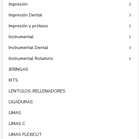
keyboard_arrow_right
Impresión
keyboard_arrow_right
Impresión Dental
keyboard_arrow_right
Impresión y prótesis
keyboard_arrow_right
Instrumental
keyboard_arrow_right
Instrumental Dental
keyboard_arrow_right
Instrumental Rotatorio
JERINGAS
KITS
LENTULOS-RELLENADORES
LIGADURAS
LIMAS
LIMAS C
LIMAS FLEXICUT