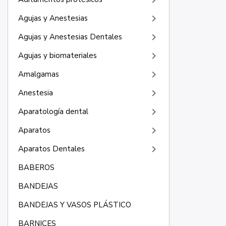
keyboard_arrow_right
keyboard_arrow_right
Agujas y Anestesias
keyboard_arrow_right
Agujas y Anestesias Dentales
keyboard_arrow_right
Agujas y biomateriales
keyboard_arrow_right
Amalgamas
keyboard_arrow_right
Anestesia
keyboard_arrow_right
Aparatología dental
keyboard_arrow_right
Aparatos
keyboard_arrow_right
Aparatos Dentales
BABEROS
BANDEJAS
BANDEJAS Y VASOS PLÁSTICO
BARNICES