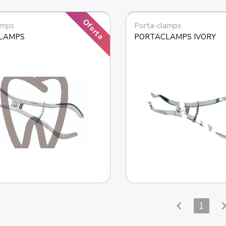
Oferta
amps
Porta-clamps
LAMPS
PORTACLAMPS IVORY
chevron_left
chevron_
1