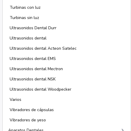
Turbinas con luz
Turbinas sin luz
Ultrasonidos Dental Durr
Ultrasonidos dental
Ultrasonidos dental Acteon Satelec
Ultrasonidos dental EMS
Ultrasonidos dental Mectron
Ultrasonidos dental NSK
Ultrasonidos dental Woodpecker
Varios
Vibradores de cápsulas
Vibradores de yeso
keyboard_arrow_right
Aparatos Dentales