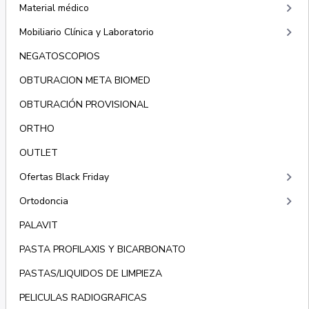
keyboard_arrow_right
Material médico
keyboard_arrow_right
Mobiliario Clínica y Laboratorio
NEGATOSCOPIOS
OBTURACION META BIOMED
OBTURACIÓN PROVISIONAL
ORTHO
OUTLET
keyboard_arrow_right
Ofertas Black Friday
keyboard_arrow_right
Ortodoncia
PALAVIT
PASTA PROFILAXIS Y BICARBONATO
PASTAS/LIQUIDOS DE LIMPIEZA
PELICULAS RADIOGRAFICAS