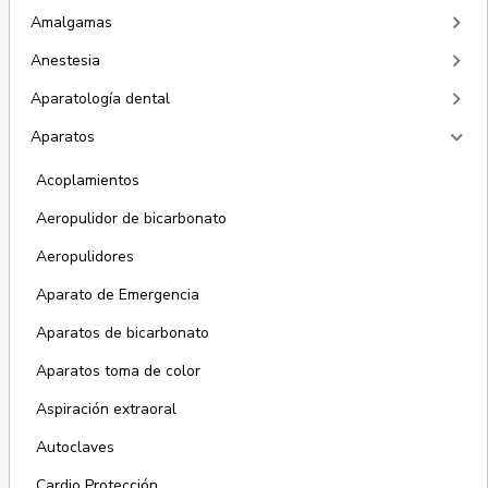
keyboard_arrow_right
Amalgamas
keyboard_arrow_right
Anestesia
keyboard_arrow_right
Aparatología dental
keyboard_arrow_right
Aparatos
Acoplamientos
Aeropulidor de bicarbonato
Aeropulidores
Aparato de Emergencia
Aparatos de bicarbonato
Aparatos toma de color
Aspiración extraoral
Autoclaves
Cardio Protección