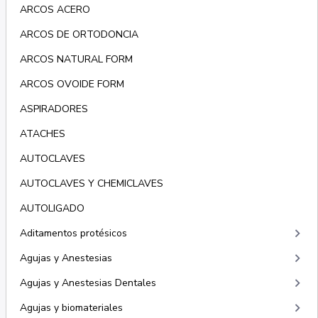
ARCOS ACERO
ARCOS DE ORTODONCIA
ARCOS NATURAL FORM
ARCOS OVOIDE FORM
ASPIRADORES
ATACHES
AUTOCLAVES
AUTOCLAVES Y CHEMICLAVES
AUTOLIGADO
keyboard_arrow_right
Aditamentos protésicos
keyboard_arrow_right
Agujas y Anestesias
keyboard_arrow_right
Agujas y Anestesias Dentales
keyboard_arrow_right
Agujas y biomateriales