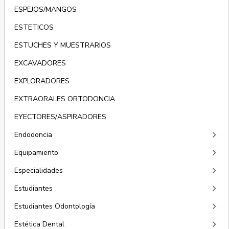
ESPEJOS/MANGOS
ESTETICOS
ESTUCHES Y MUESTRARIOS
EXCAVADORES
EXPLORADORES
EXTRAORALES ORTODONCIA
EYECTORES/ASPIRADORES
keyboard_arrow_right
Endodoncia
keyboard_arrow_right
Equipamiento
keyboard_arrow_right
Especialidades
keyboard_arrow_right
Estudiantes
keyboard_arrow_right
Estudiantes Odontología
keyboard_arrow_right
Estética Dental