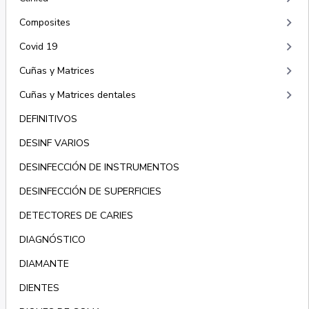
keyboard_arrow_right
Composites
keyboard_arrow_right
Covid 19
keyboard_arrow_right
Cuñas y Matrices
keyboard_arrow_right
Cuñas y Matrices dentales
DEFINITIVOS
DESINF VARIOS
DESINFECCIÓN DE INSTRUMENTOS
DESINFECCIÓN DE SUPERFICIES
DETECTORES DE CARIES
DIAGNÓSTICO
DIAMANTE
DIENTES