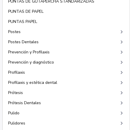
PUNTAS DE GUTAPERCHA STANDARIZADAS
PUNTAS DE PAPEL
PUNTAS PAPEL
keyboard_arrow_right
Postes
keyboard_arrow_right
Postes Dentales
keyboard_arrow_right
Prevención y Profilaxis
keyboard_arrow_right
Prevención y diagnóstico
keyboard_arrow_right
Profilaxis
keyboard_arrow_right
Profilaxis y estética dental
keyboard_arrow_right
Prótesis
keyboard_arrow_right
Prótesis Dentales
keyboard_arrow_right
Pulido
keyboard_arrow_right
Pulidores