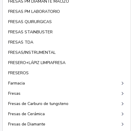
FRESAS PM DIAMANTE MACIZO
FRESAS PM LABORATORIO
FRESAS QUIRURGICAS
FRESAS STAINBUSTER
FRESAS TDA
FRESAS/INSTRUMENTAL
FRESERO+LÁPIZ LIMPIAFRESA
FRESEROS
keyboard_arrow_right
Farmacia
keyboard_arrow_right
Fresas
keyboard_arrow_right
Fresas de Carburo de tungsteno
keyboard_arrow_right
Fresas de Cerámica
keyboard_arrow_right
Fresas de Diamante