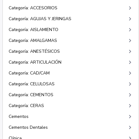
keyboard_arrow_right
Categoría: ACCESORIOS
keyboard_arrow_right
Categoría: AGUJAS Y JERINGAS
keyboard_arrow_right
Categoría: AISLAMIENTO
keyboard_arrow_right
Categoría: AMALGAMAS
keyboard_arrow_right
Categoría: ANESTÉSICOS
keyboard_arrow_right
Categoría: ARTICULACIÓN
keyboard_arrow_right
Categoría: CAD/CAM
keyboard_arrow_right
Categoría: CELULOSAS
keyboard_arrow_right
Categoría: CEMENTOS
keyboard_arrow_right
Categoría: CERAS
keyboard_arrow_right
Cementos
keyboard_arrow_right
Cementos Dentales
keyboard_arrow_right
Clínica