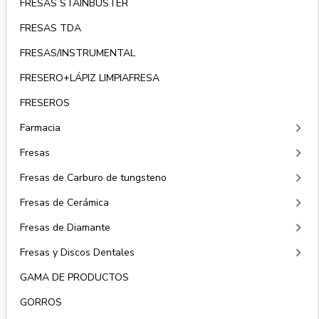
FRESAS STAINBUSTER
FRESAS TDA
FRESAS/INSTRUMENTAL
FRESERO+LÁPIZ LIMPIAFRESA
FRESEROS
keyboard_arrow_right
Farmacia
keyboard_arrow_right
Fresas
keyboard_arrow_right
Fresas de Carburo de tungsteno
keyboard_arrow_right
Fresas de Cerámica
keyboard_arrow_right
Fresas de Diamante
keyboard_arrow_right
Fresas y Discos Dentales
GAMA DE PRODUCTOS
GORROS