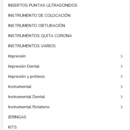
INSERTOS PUNTAS ULTRASONIDOS
INSTRUMENTO DE COLOCACIÓN
INSTRUMENTO OBTURACIÓN
INSTRUMENTOS QUITA CORONA
INSTRUMENTOS VARIOS
keyboard_arrow_right
Impresión
keyboard_arrow_right
Impresión Dental
keyboard_arrow_right
Impresión y prótesis
keyboard_arrow_right
Instrumental
keyboard_arrow_right
Instrumental Dental
keyboard_arrow_right
Instrumental Rotatorio
JERINGAS
KITS