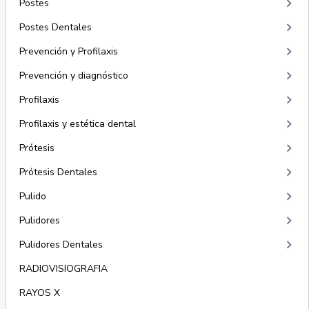
keyboard_arrow_right
Postes
keyboard_arrow_right
Postes Dentales
keyboard_arrow_right
Prevención y Profilaxis
keyboard_arrow_right
Prevención y diagnóstico
keyboard_arrow_right
Profilaxis
keyboard_arrow_right
Profilaxis y estética dental
keyboard_arrow_right
Prótesis
keyboard_arrow_right
Prótesis Dentales
keyboard_arrow_right
Pulido
keyboard_arrow_right
Pulidores
keyboard_arrow_right
Pulidores Dentales
RADIOVISIOGRAFIA
RAYOS X