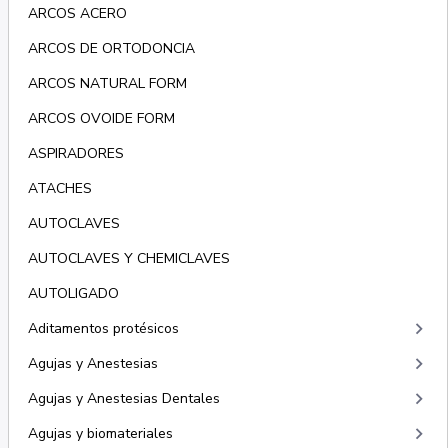
ARCOS ACERO
ARCOS DE ORTODONCIA
ARCOS NATURAL FORM
ARCOS OVOIDE FORM
ASPIRADORES
ATACHES
AUTOCLAVES
AUTOCLAVES Y CHEMICLAVES
AUTOLIGADO
keyboard_arrow_right
Aditamentos protésicos
keyboard_arrow_right
Agujas y Anestesias
keyboard_arrow_right
Agujas y Anestesias Dentales
keyboard_arrow_right
Agujas y biomateriales