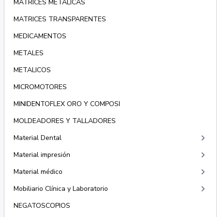
MATRICES METÁLICAS
MATRICES TRANSPARENTES
MEDICAMENTOS
METALES
METALICOS
MICROMOTORES
MINIDENTOFLEX ORO Y COMPOSI
MOLDEADORES Y TALLADORES
keyboard_arrow_right
Material Dental
keyboard_arrow_right
Material impresión
keyboard_arrow_right
Material médico
keyboard_arrow_right
Mobiliario Clínica y Laboratorio
NEGATOSCOPIOS