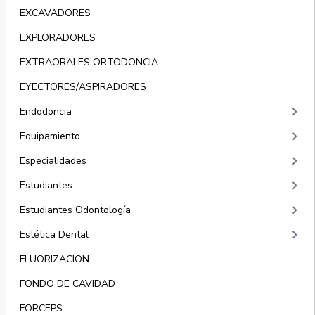
EXCAVADORES
EXPLORADORES
EXTRAORALES ORTODONCIA
EYECTORES/ASPIRADORES
keyboard_arrow_right
Endodoncia
keyboard_arrow_right
Equipamiento
keyboard_arrow_right
Especialidades
keyboard_arrow_right
Estudiantes
keyboard_arrow_right
Estudiantes Odontología
keyboard_arrow_right
Estética Dental
FLUORIZACION
FONDO DE CAVIDAD
FORCEPS