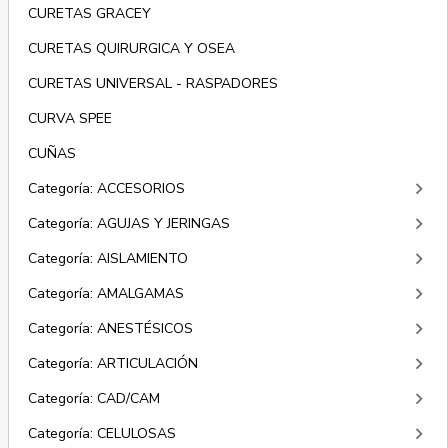
CURETAS GRACEY
CURETAS QUIRURGICA Y OSEA
CURETAS UNIVERSAL - RASPADORES
CURVA SPEE
CUÑAS
keyboard_arrow_right
Categoría: ACCESORIOS
keyboard_arrow_right
Categoría: AGUJAS Y JERINGAS
keyboard_arrow_right
Categoría: AISLAMIENTO
keyboard_arrow_right
Categoría: AMALGAMAS
keyboard_arrow_right
Categoría: ANESTÉSICOS
keyboard_arrow_right
Categoría: ARTICULACIÓN
keyboard_arrow_right
Categoría: CAD/CAM
keyboard_arrow_right
Categoría: CELULOSAS