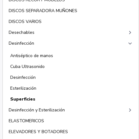
DISCOS SEPARADORA MUÑONES
DISCOS VARIOS
keyboard_arrow_right
Desechables
keyboard_arrow_right
Desinfección
Antiséptico de manos
Cuba Ultrasonido
Desinfección
Esterilización
Superficies
keyboard_arrow_right
Desinfección y Esterilización
ELASTOMERICOS
ELEVADORES Y BOTADORES