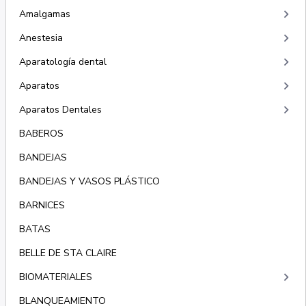
keyboard_arrow_right
Amalgamas
keyboard_arrow_right
Anestesia
keyboard_arrow_right
Aparatología dental
keyboard_arrow_right
Aparatos
keyboard_arrow_right
Aparatos Dentales
BABEROS
BANDEJAS
BANDEJAS Y VASOS PLÁSTICO
BARNICES
BATAS
BELLE DE STA CLAIRE
keyboard_arrow_right
BIOMATERIALES
BLANQUEAMIENTO