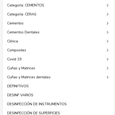
keyboard_arrow_right
Categoría: CEMENTOS
keyboard_arrow_right
Categoría: CERAS
keyboard_arrow_right
Cementos
keyboard_arrow_right
Cementos Dentales
keyboard_arrow_right
Clínica
keyboard_arrow_right
Composites
keyboard_arrow_right
Covid 19
keyboard_arrow_right
Cuñas y Matrices
keyboard_arrow_right
Cuñas y Matrices dentales
DEFINITIVOS
DESINF VARIOS
DESINFECCIÓN DE INSTRUMENTOS
DESINFECCIÓN DE SUPERFICIES