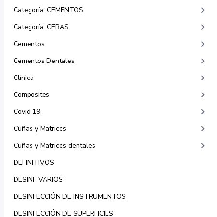
keyboard_arrow_right
Categoría: CEMENTOS
keyboard_arrow_right
Categoría: CERAS
keyboard_arrow_right
Cementos
keyboard_arrow_right
Cementos Dentales
keyboard_arrow_right
Clínica
keyboard_arrow_right
Composites
keyboard_arrow_right
Covid 19
keyboard_arrow_right
Cuñas y Matrices
keyboard_arrow_right
Cuñas y Matrices dentales
DEFINITIVOS
DESINF VARIOS
DESINFECCIÓN DE INSTRUMENTOS
DESINFECCIÓN DE SUPERFICIES