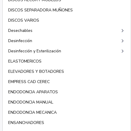
DISCOS SEPARADORA MUÑONES
DISCOS VARIOS
keyboard_arrow_right
Desechables
keyboard_arrow_right
Desinfección
keyboard_arrow_right
Desinfección y Esterilización
ELASTOMERICOS
ELEVADORES Y BOTADORES
EMPRESS CAD CEREC
ENDODONCIA APARATOS
ENDODONCIA MANUAL
ENDODONCIA MECANICA
ENSANCHADORES