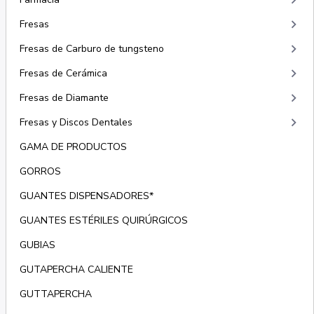
keyboard_arrow_right
keyboard_arrow_right
Fresas
keyboard_arrow_right
Fresas de Carburo de tungsteno
keyboard_arrow_right
Fresas de Cerámica
keyboard_arrow_right
Fresas de Diamante
keyboard_arrow_right
Fresas y Discos Dentales
GAMA DE PRODUCTOS
GORROS
GUANTES DISPENSADORES*
GUANTES ESTÉRILES QUIRÚRGICOS
GUBIAS
GUTAPERCHA CALIENTE
GUTTAPERCHA