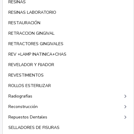
RESINAS
RESINAS LABORATORIO
RESTAURACIÓN
RETRACCION GINGIVAL
RETRACTORES GINGIVALES
REV +LAMP INATINICA+CHAS
REVELADOR Y FIJADOR
REVESTIMIENTOS
ROLLOS ESTERILIZAR
keyboard_arrow_right
Radiografías
keyboard_arrow_right
Reconstrucción
keyboard_arrow_right
Repuestos Dentales
SELLADORES DE FISURAS