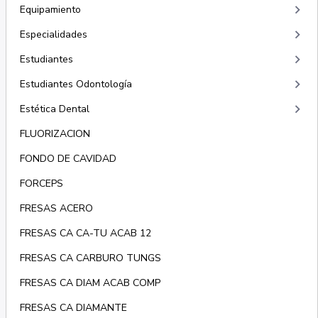
keyboard_arrow_right
Equipamiento
keyboard_arrow_right
Especialidades
keyboard_arrow_right
Estudiantes
keyboard_arrow_right
Estudiantes Odontología
keyboard_arrow_right
Estética Dental
FLUORIZACION
FONDO DE CAVIDAD
FORCEPS
FRESAS ACERO
FRESAS CA CA-TU ACAB 12
FRESAS CA CARBURO TUNGS
FRESAS CA DIAM ACAB COMP
FRESAS CA DIAMANTE