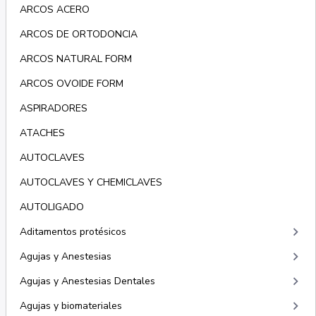
ARCOS ACERO
ARCOS DE ORTODONCIA
ARCOS NATURAL FORM
ARCOS OVOIDE FORM
ASPIRADORES
ATACHES
AUTOCLAVES
AUTOCLAVES Y CHEMICLAVES
AUTOLIGADO
keyboard_arrow_right
Aditamentos protésicos
keyboard_arrow_right
Agujas y Anestesias
keyboard_arrow_right
Agujas y Anestesias Dentales
keyboard_arrow_right
Agujas y biomateriales