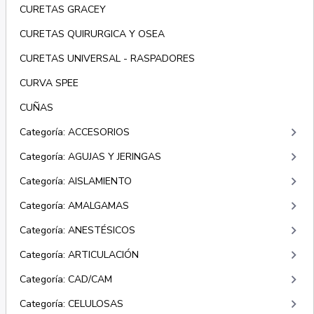
CURETAS GRACEY
CURETAS QUIRURGICA Y OSEA
CURETAS UNIVERSAL - RASPADORES
CURVA SPEE
CUÑAS
keyboard_arrow_right
Categoría: ACCESORIOS
keyboard_arrow_right
Categoría: AGUJAS Y JERINGAS
keyboard_arrow_right
Categoría: AISLAMIENTO
keyboard_arrow_right
Categoría: AMALGAMAS
keyboard_arrow_right
Categoría: ANESTÉSICOS
keyboard_arrow_right
Categoría: ARTICULACIÓN
keyboard_arrow_right
Categoría: CAD/CAM
keyboard_arrow_right
Categoría: CELULOSAS