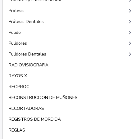
keyboard_arrow_right
keyboard_arrow_right
Prótesis
keyboard_arrow_right
Prótesis Dentales
keyboard_arrow_right
Pulido
keyboard_arrow_right
Pulidores
keyboard_arrow_right
Pulidores Dentales
RADIOVISIOGRAFIA
RAYOS X
RECIPROC
RECONSTRUCCION DE MUÑONES
RECORTADORAS
REGISTROS DE MORDIDA
REGLAS