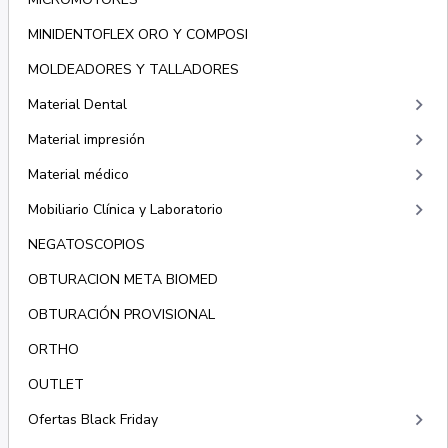
MINIDENTOFLEX ORO Y COMPOSI
MOLDEADORES Y TALLADORES
keyboard_arrow_right
Material Dental
keyboard_arrow_right
Material impresión
keyboard_arrow_right
Material médico
keyboard_arrow_right
Mobiliario Clínica y Laboratorio
NEGATOSCOPIOS
OBTURACION META BIOMED
OBTURACIÓN PROVISIONAL
ORTHO
OUTLET
keyboard_arrow_right
Ofertas Black Friday