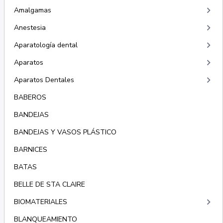
keyboard_arrow_right
Amalgamas
keyboard_arrow_right
Anestesia
keyboard_arrow_right
Aparatología dental
keyboard_arrow_right
Aparatos
keyboard_arrow_right
Aparatos Dentales
BABEROS
BANDEJAS
BANDEJAS Y VASOS PLÁSTICO
BARNICES
BATAS
BELLE DE STA CLAIRE
keyboard_arrow_right
BIOMATERIALES
BLANQUEAMIENTO