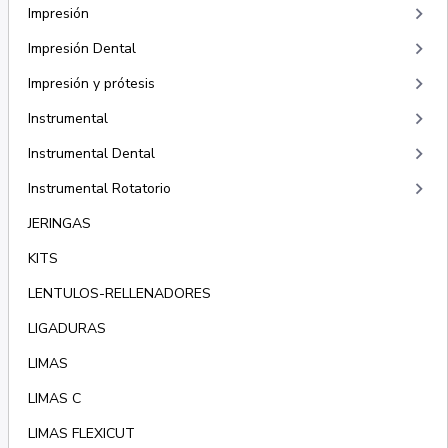
keyboard_arrow_right
Impresión
keyboard_arrow_right
Impresión Dental
keyboard_arrow_right
Impresión y prótesis
keyboard_arrow_right
Instrumental
keyboard_arrow_right
Instrumental Dental
keyboard_arrow_right
Instrumental Rotatorio
JERINGAS
KITS
LENTULOS-RELLENADORES
LIGADURAS
LIMAS
LIMAS C
LIMAS FLEXICUT