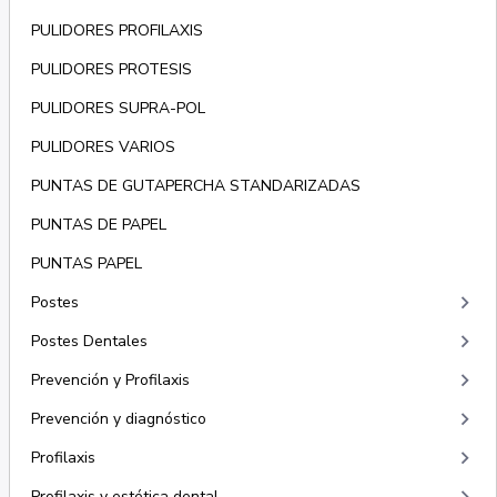
PULIDORES PROFILAXIS
PULIDORES PROTESIS
PULIDORES SUPRA-POL
PULIDORES VARIOS
PUNTAS DE GUTAPERCHA STANDARIZADAS
PUNTAS DE PAPEL
PUNTAS PAPEL
keyboard_arrow_right
Postes
keyboard_arrow_right
Postes Dentales
keyboard_arrow_right
Prevención y Profilaxis
keyboard_arrow_right
Prevención y diagnóstico
keyboard_arrow_right
Profilaxis
Profilaxis y estética dental