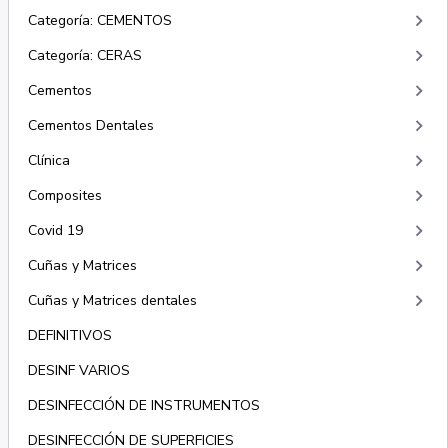
keyboard_arrow_right
Categoría: CEMENTOS
keyboard_arrow_right
Categoría: CERAS
keyboard_arrow_right
Cementos
keyboard_arrow_right
Cementos Dentales
keyboard_arrow_right
Clínica
keyboard_arrow_right
Composites
keyboard_arrow_right
Covid 19
keyboard_arrow_right
Cuñas y Matrices
keyboard_arrow_right
Cuñas y Matrices dentales
DEFINITIVOS
DESINF VARIOS
DESINFECCIÓN DE INSTRUMENTOS
DESINFECCIÓN DE SUPERFICIES