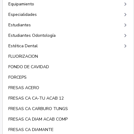
keyboard_arrow_right
Equipamiento
keyboard_arrow_right
Especialidades
keyboard_arrow_right
Estudiantes
keyboard_arrow_right
Estudiantes Odontología
keyboard_arrow_right
Estética Dental
FLUORIZACION
FONDO DE CAVIDAD
FORCEPS
FRESAS ACERO
FRESAS CA CA-TU ACAB 12
FRESAS CA CARBURO TUNGS
FRESAS CA DIAM ACAB COMP
FRESAS CA DIAMANTE