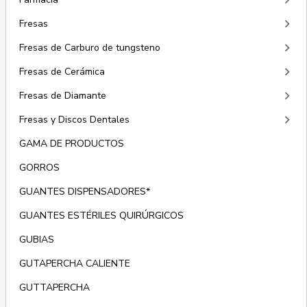
keyboard_arrow_right
keyboard_arrow_right
Fresas
keyboard_arrow_right
Fresas de Carburo de tungsteno
keyboard_arrow_right
Fresas de Cerámica
keyboard_arrow_right
Fresas de Diamante
keyboard_arrow_right
Fresas y Discos Dentales
GAMA DE PRODUCTOS
GORROS
GUANTES DISPENSADORES*
GUANTES ESTÉRILES QUIRÚRGICOS
GUBIAS
GUTAPERCHA CALIENTE
GUTTAPERCHA