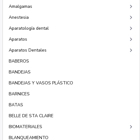
keyboard_arrow_right
Amalgamas
keyboard_arrow_right
Anestesia
keyboard_arrow_right
Aparatología dental
keyboard_arrow_right
Aparatos
keyboard_arrow_right
Aparatos Dentales
BABEROS
BANDEJAS
BANDEJAS Y VASOS PLÁSTICO
BARNICES
BATAS
BELLE DE STA CLAIRE
keyboard_arrow_right
BIOMATERIALES
BLANQUEAMIENTO