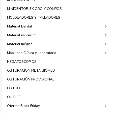
MINIDENTOFLEX ORO Y COMPOSI
MOLDEADORES Y TALLADORES
keyboard_arrow_right
Material Dental
keyboard_arrow_right
Material impresión
keyboard_arrow_right
Material médico
keyboard_arrow_right
Mobiliario Clínica y Laboratorio
NEGATOSCOPIOS
OBTURACION META BIOMED
OBTURACIÓN PROVISIONAL
ORTHO
OUTLET
keyboard_arrow_right
Ofertas Black Friday