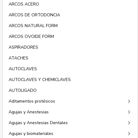
ARCOS ACERO
ARCOS DE ORTODONCIA
ARCOS NATURAL FORM
ARCOS OVOIDE FORM
ASPIRADORES
ATACHES
AUTOCLAVES
AUTOCLAVES Y CHEMICLAVES
AUTOLIGADO
keyboard_arrow_right
Aditamentos protésicos
keyboard_arrow_right
Agujas y Anestesias
keyboard_arrow_right
Agujas y Anestesias Dentales
keyboard_arrow_right
Agujas y biomateriales