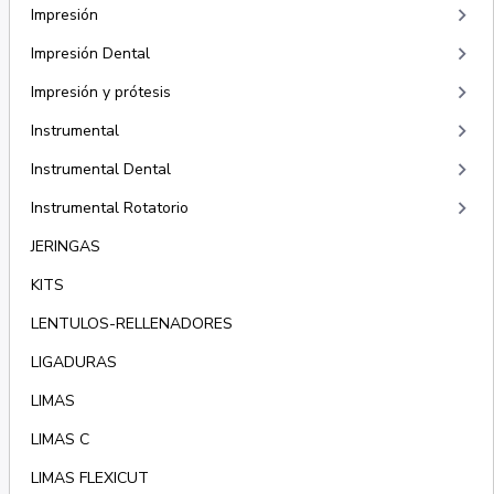
keyboard_arrow_right
Impresión
keyboard_arrow_right
Impresión Dental
keyboard_arrow_right
Impresión y prótesis
keyboard_arrow_right
Instrumental
keyboard_arrow_right
Instrumental Dental
keyboard_arrow_right
Instrumental Rotatorio
JERINGAS
KITS
LENTULOS-RELLENADORES
LIGADURAS
LIMAS
LIMAS C
LIMAS FLEXICUT