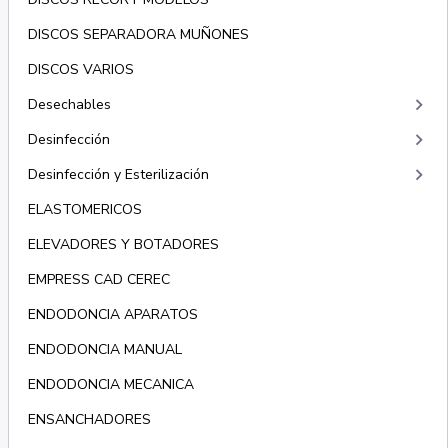
DISCOS SEPARADORA MUÑONES
DISCOS VARIOS
keyboard_arrow_right
Desechables
keyboard_arrow_right
Desinfección
keyboard_arrow_right
Desinfección y Esterilización
ELASTOMERICOS
ELEVADORES Y BOTADORES
EMPRESS CAD CEREC
ENDODONCIA APARATOS
ENDODONCIA MANUAL
ENDODONCIA MECANICA
ENSANCHADORES