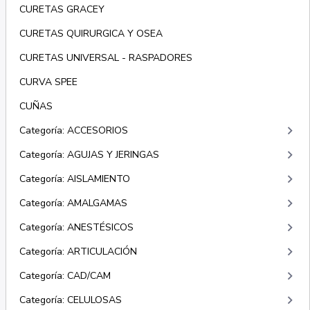
CURETAS GRACEY
CURETAS QUIRURGICA Y OSEA
CURETAS UNIVERSAL - RASPADORES
CURVA SPEE
CUÑAS
keyboard_arrow_right
Categoría: ACCESORIOS
keyboard_arrow_right
Categoría: AGUJAS Y JERINGAS
keyboard_arrow_right
Categoría: AISLAMIENTO
keyboard_arrow_right
Categoría: AMALGAMAS
keyboard_arrow_right
Categoría: ANESTÉSICOS
keyboard_arrow_right
Categoría: ARTICULACIÓN
keyboard_arrow_right
Categoría: CAD/CAM
keyboard_arrow_right
Categoría: CELULOSAS