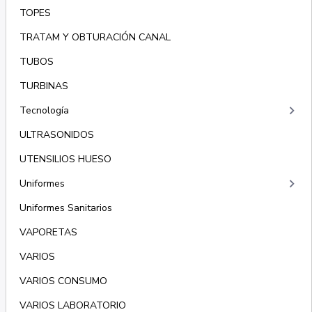
TOPES
TRATAM Y OBTURACIÓN CANAL
TUBOS
TURBINAS
keyboard_arrow_right
Tecnología
ULTRASONIDOS
UTENSILIOS HUESO
keyboard_arrow_right
Uniformes
Uniformes Sanitarios
VAPORETAS
VARIOS
VARIOS CONSUMO
VARIOS LABORATORIO