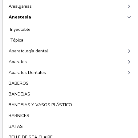
keyboard_arrow_right
Amalgamas
keyboard_arrow_right
Anestesia
Inyectable
Tópica
keyboard_arrow_right
Aparatología dental
keyboard_arrow_right
Aparatos
keyboard_arrow_right
Aparatos Dentales
BABEROS
BANDEJAS
BANDEJAS Y VASOS PLÁSTICO
BARNICES
BATAS
BELLE DE STA CLAIRE