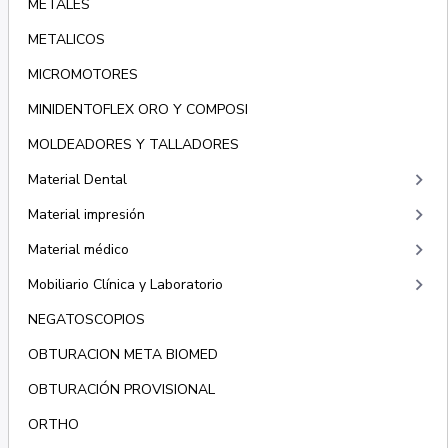
METALES
METALICOS
MICROMOTORES
MINIDENTOFLEX ORO Y COMPOSI
MOLDEADORES Y TALLADORES
keyboard_arrow_right
Material Dental
keyboard_arrow_right
Material impresión
keyboard_arrow_right
Material médico
keyboard_arrow_right
Mobiliario Clínica y Laboratorio
NEGATOSCOPIOS
OBTURACION META BIOMED
OBTURACIÓN PROVISIONAL
ORTHO