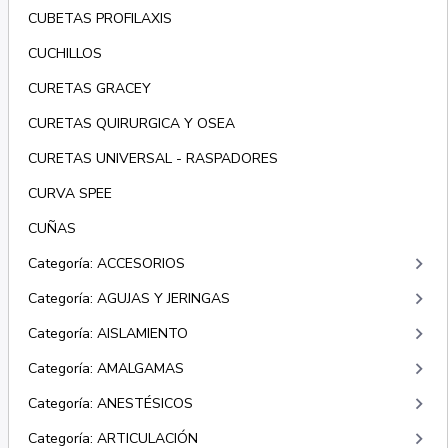
CUBETAS PROFILAXIS
CUCHILLOS
CURETAS GRACEY
CURETAS QUIRURGICA Y OSEA
CURETAS UNIVERSAL - RASPADORES
CURVA SPEE
CUÑAS
keyboard_arrow_right
Categoría: ACCESORIOS
keyboard_arrow_right
Categoría: AGUJAS Y JERINGAS
keyboard_arrow_right
Categoría: AISLAMIENTO
keyboard_arrow_right
Categoría: AMALGAMAS
keyboard_arrow_right
Categoría: ANESTÉSICOS
keyboard_arrow_right
Categoría: ARTICULACIÓN