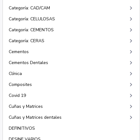
keyboard_arrow_right
Categoría: CAD/CAM
keyboard_arrow_right
Categoría: CELULOSAS
keyboard_arrow_right
Categoría: CEMENTOS
keyboard_arrow_right
Categoría: CERAS
keyboard_arrow_right
Cementos
keyboard_arrow_right
Cementos Dentales
keyboard_arrow_right
Clínica
keyboard_arrow_right
Composites
keyboard_arrow_right
Covid 19
keyboard_arrow_right
Cuñas y Matrices
keyboard_arrow_right
Cuñas y Matrices dentales
DEFINITIVOS
DESINF VARIOS