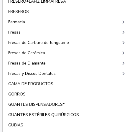
FRESERO+LÁPIZ LIMPIAFRESA
FRESEROS
keyboard_arrow_right
Farmacia
keyboard_arrow_right
Fresas
keyboard_arrow_right
Fresas de Carburo de tungsteno
keyboard_arrow_right
Fresas de Cerámica
keyboard_arrow_right
Fresas de Diamante
keyboard_arrow_right
Fresas y Discos Dentales
GAMA DE PRODUCTOS
GORROS
GUANTES DISPENSADORES*
GUANTES ESTÉRILES QUIRÚRGICOS
GUBIAS