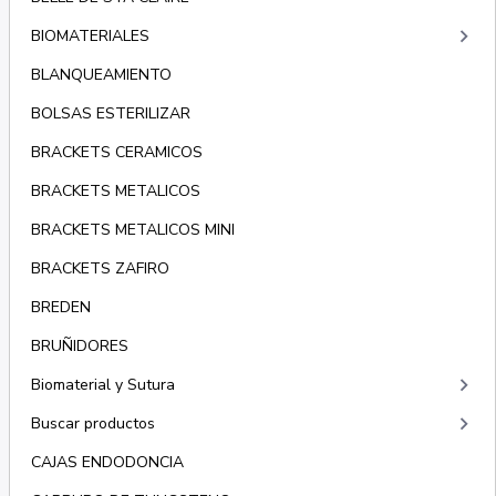
keyboard_arrow_right
BIOMATERIALES
BLANQUEAMIENTO
BOLSAS ESTERILIZAR
BRACKETS CERAMICOS
BRACKETS METALICOS
BRACKETS METALICOS MINI
BRACKETS ZAFIRO
BREDEN
BRUÑIDORES
keyboard_arrow_right
Biomaterial y Sutura
keyboard_arrow_right
Buscar productos
CAJAS ENDODONCIA