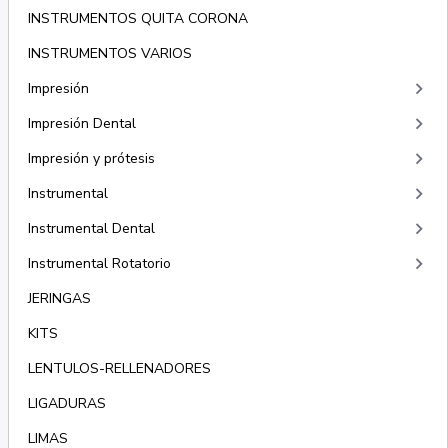
INSTRUMENTOS QUITA CORONA
INSTRUMENTOS VARIOS
keyboard_arrow_right
Impresión
keyboard_arrow_right
Impresión Dental
keyboard_arrow_right
Impresión y prótesis
keyboard_arrow_right
Instrumental
keyboard_arrow_right
Instrumental Dental
keyboard_arrow_right
Instrumental Rotatorio
JERINGAS
KITS
LENTULOS-RELLENADORES
LIGADURAS
LIMAS