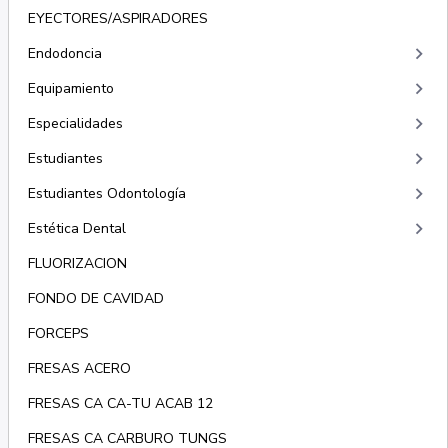
EYECTORES/ASPIRADORES
keyboard_arrow_right
Endodoncia
keyboard_arrow_right
Equipamiento
keyboard_arrow_right
Especialidades
keyboard_arrow_right
Estudiantes
keyboard_arrow_right
Estudiantes Odontología
keyboard_arrow_right
Estética Dental
FLUORIZACION
FONDO DE CAVIDAD
FORCEPS
FRESAS ACERO
FRESAS CA CA-TU ACAB 12
FRESAS CA CARBURO TUNGS