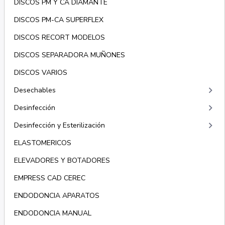
DISCOS PM Y CA DIAMANTE
DISCOS PM-CA SUPERFLEX
DISCOS RECORT MODELOS
DISCOS SEPARADORA MUÑONES
DISCOS VARIOS
keyboard_arrow_right
Desechables
keyboard_arrow_right
Desinfección
keyboard_arrow_right
Desinfección y Esterilización
ELASTOMERICOS
ELEVADORES Y BOTADORES
EMPRESS CAD CEREC
ENDODONCIA APARATOS
ENDODONCIA MANUAL