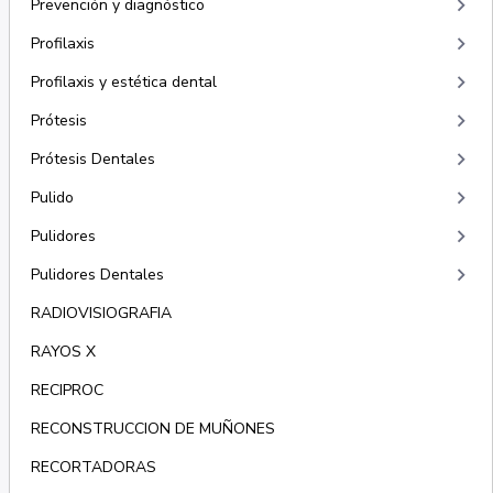
keyboard_arrow_right
Prevención y diagnóstico
keyboard_arrow_right
Profilaxis
keyboard_arrow_right
Profilaxis y estética dental
keyboard_arrow_right
Prótesis
keyboard_arrow_right
Prótesis Dentales
keyboard_arrow_right
Pulido
keyboard_arrow_right
Pulidores
keyboard_arrow_right
Pulidores Dentales
RADIOVISIOGRAFIA
RAYOS X
RECIPROC
RECONSTRUCCION DE MUÑONES
RECORTADORAS