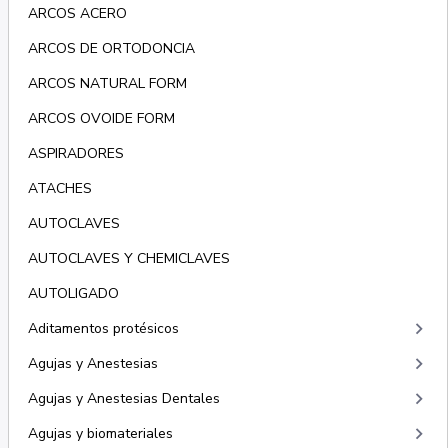
ARCOS ACERO
ARCOS DE ORTODONCIA
ARCOS NATURAL FORM
ARCOS OVOIDE FORM
ASPIRADORES
ATACHES
AUTOCLAVES
AUTOCLAVES Y CHEMICLAVES
AUTOLIGADO
keyboard_arrow_right
Aditamentos protésicos
keyboard_arrow_right
Agujas y Anestesias
keyboard_arrow_right
Agujas y Anestesias Dentales
keyboard_arrow_right
Agujas y biomateriales