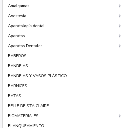
keyboard_arrow_right
Amalgamas
keyboard_arrow_right
Anestesia
keyboard_arrow_right
Aparatología dental
keyboard_arrow_right
Aparatos
keyboard_arrow_right
Aparatos Dentales
BABEROS
BANDEJAS
BANDEJAS Y VASOS PLÁSTICO
BARNICES
BATAS
BELLE DE STA CLAIRE
keyboard_arrow_right
BIOMATERIALES
BLANQUEAMIENTO