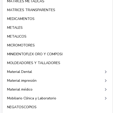
MATRICES METÁLICAS
MATRICES TRANSPARENTES
MEDICAMENTOS
METALES
METALICOS
MICROMOTORES
MINIDENTOFLEX ORO Y COMPOSI
MOLDEADORES Y TALLADORES
keyboard_arrow_right
Material Dental
keyboard_arrow_right
Material impresión
keyboard_arrow_right
Material médico
keyboard_arrow_right
Mobiliario Clínica y Laboratorio
NEGATOSCOPIOS