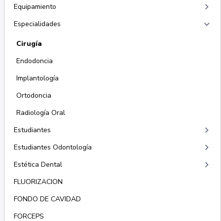
keyboard_arrow_right
Equipamiento
keyboard_arrow_right
Especialidades
Cirugía
Endodoncia
Implantología
Ortodoncia
Radiología Oral
keyboard_arrow_right
Estudiantes
keyboard_arrow_right
Estudiantes Odontología
keyboard_arrow_right
Estética Dental
FLUORIZACION
FONDO DE CAVIDAD
FORCEPS