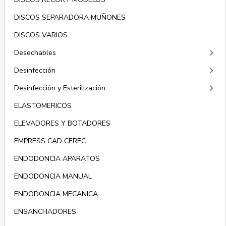
DISCOS SEPARADORA MUÑONES
DISCOS VARIOS
keyboard_arrow_right
Desechables
keyboard_arrow_right
Desinfección
keyboard_arrow_right
Desinfección y Esterilización
ELASTOMERICOS
ELEVADORES Y BOTADORES
EMPRESS CAD CEREC
ENDODONCIA APARATOS
ENDODONCIA MANUAL
ENDODONCIA MECANICA
ENSANCHADORES