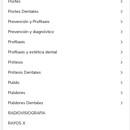
keyboard_arrow_right
Postes
keyboard_arrow_right
Postes Dentales
keyboard_arrow_right
Prevención y Profilaxis
keyboard_arrow_right
Prevención y diagnóstico
keyboard_arrow_right
Profilaxis
keyboard_arrow_right
Profilaxis y estética dental
keyboard_arrow_right
Prótesis
keyboard_arrow_right
Prótesis Dentales
keyboard_arrow_right
Pulido
keyboard_arrow_right
Pulidores
keyboard_arrow_right
Pulidores Dentales
RADIOVISIOGRAFIA
RAYOS X