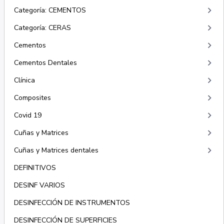
keyboard_arrow_right
Categoría: CEMENTOS
keyboard_arrow_right
Categoría: CERAS
keyboard_arrow_right
Cementos
keyboard_arrow_right
Cementos Dentales
keyboard_arrow_right
Clínica
keyboard_arrow_right
Composites
keyboard_arrow_right
Covid 19
keyboard_arrow_right
Cuñas y Matrices
keyboard_arrow_right
Cuñas y Matrices dentales
DEFINITIVOS
DESINF VARIOS
DESINFECCIÓN DE INSTRUMENTOS
DESINFECCIÓN DE SUPERFICIES