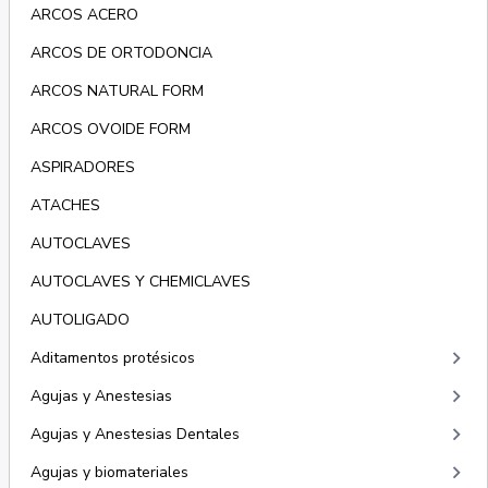
ARCOS ACERO
ARCOS DE ORTODONCIA
ARCOS NATURAL FORM
ARCOS OVOIDE FORM
ASPIRADORES
ATACHES
AUTOCLAVES
AUTOCLAVES Y CHEMICLAVES
AUTOLIGADO
keyboard_arrow_right
Aditamentos protésicos
keyboard_arrow_right
Agujas y Anestesias
keyboard_arrow_right
Agujas y Anestesias Dentales
keyboard_arrow_right
Agujas y biomateriales