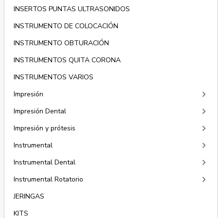
INSERTOS PUNTAS ULTRASONIDOS
INSTRUMENTO DE COLOCACIÓN
INSTRUMENTO OBTURACIÓN
INSTRUMENTOS QUITA CORONA
INSTRUMENTOS VARIOS
keyboard_arrow_right
Impresión
keyboard_arrow_right
Impresión Dental
keyboard_arrow_right
Impresión y prótesis
keyboard_arrow_right
Instrumental
keyboard_arrow_right
Instrumental Dental
keyboard_arrow_right
Instrumental Rotatorio
JERINGAS
KITS