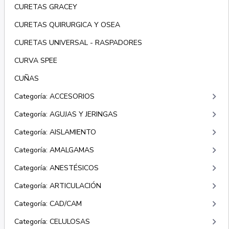
CURETAS GRACEY
CURETAS QUIRURGICA Y OSEA
CURETAS UNIVERSAL - RASPADORES
CURVA SPEE
CUÑAS
keyboard_arrow_right
Categoría: ACCESORIOS
keyboard_arrow_right
Categoría: AGUJAS Y JERINGAS
keyboard_arrow_right
Categoría: AISLAMIENTO
keyboard_arrow_right
Categoría: AMALGAMAS
keyboard_arrow_right
Categoría: ANESTÉSICOS
keyboard_arrow_right
Categoría: ARTICULACIÓN
keyboard_arrow_right
Categoría: CAD/CAM
keyboard_arrow_right
Categoría: CELULOSAS