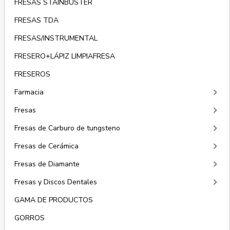
FRESAS STAINBUSTER
FRESAS TDA
FRESAS/INSTRUMENTAL
FRESERO+LÁPIZ LIMPIAFRESA
FRESEROS
keyboard_arrow_right
Farmacia
keyboard_arrow_right
Fresas
keyboard_arrow_right
Fresas de Carburo de tungsteno
keyboard_arrow_right
Fresas de Cerámica
keyboard_arrow_right
Fresas de Diamante
keyboard_arrow_right
Fresas y Discos Dentales
GAMA DE PRODUCTOS
GORROS