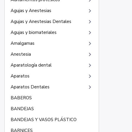
keyboard_arrow_right
keyboard_arrow_right
Agujas y Anestesias
keyboard_arrow_right
Agujas y Anestesias Dentales
keyboard_arrow_right
Agujas y biomateriales
keyboard_arrow_right
Amalgamas
keyboard_arrow_right
Anestesia
keyboard_arrow_right
Aparatología dental
keyboard_arrow_right
Aparatos
keyboard_arrow_right
Aparatos Dentales
BABEROS
BANDEJAS
BANDEJAS Y VASOS PLÁSTICO
BARNICES