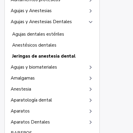
keyboard_arrow_right
keyboard_arrow_right
Agujas y Anestesias
keyboard_arrow_right
Agujas y Anestesias Dentales
Agujas dentales estériles
Anestésicos dentales
Jeringas de anestesia dental
keyboard_arrow_right
Agujas y biomateriales
keyboard_arrow_right
Amalgamas
keyboard_arrow_right
Anestesia
keyboard_arrow_right
Aparatología dental
keyboard_arrow_right
Aparatos
keyboard_arrow_right
Aparatos Dentales