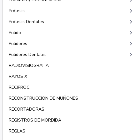
keyboard_arrow_right
keyboard_arrow_right
Prótesis
keyboard_arrow_right
Prótesis Dentales
keyboard_arrow_right
Pulido
keyboard_arrow_right
Pulidores
keyboard_arrow_right
Pulidores Dentales
RADIOVISIOGRAFIA
RAYOS X
RECIPROC
RECONSTRUCCION DE MUÑONES
RECORTADORAS
REGISTROS DE MORDIDA
REGLAS