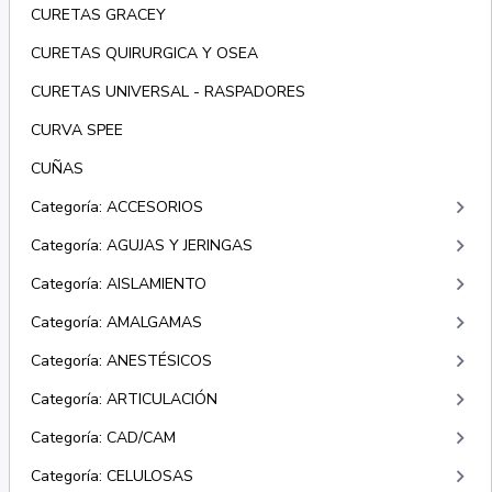
CURETAS GRACEY
CURETAS QUIRURGICA Y OSEA
CURETAS UNIVERSAL - RASPADORES
CURVA SPEE
CUÑAS
keyboard_arrow_right
Categoría: ACCESORIOS
keyboard_arrow_right
Categoría: AGUJAS Y JERINGAS
keyboard_arrow_right
Categoría: AISLAMIENTO
keyboard_arrow_right
Categoría: AMALGAMAS
keyboard_arrow_right
Categoría: ANESTÉSICOS
keyboard_arrow_right
Categoría: ARTICULACIÓN
keyboard_arrow_right
Categoría: CAD/CAM
keyboard_arrow_right
Categoría: CELULOSAS