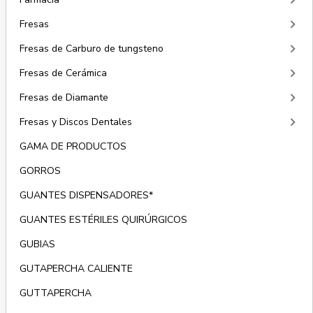
keyboard_arrow_right
keyboard_arrow_right
Fresas
keyboard_arrow_right
Fresas de Carburo de tungsteno
keyboard_arrow_right
Fresas de Cerámica
keyboard_arrow_right
Fresas de Diamante
keyboard_arrow_right
Fresas y Discos Dentales
GAMA DE PRODUCTOS
GORROS
GUANTES DISPENSADORES*
GUANTES ESTÉRILES QUIRÚRGICOS
GUBIAS
GUTAPERCHA CALIENTE
GUTTAPERCHA