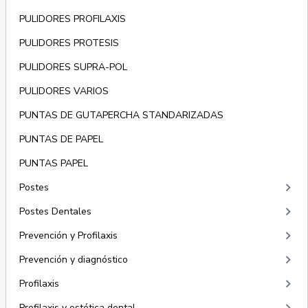
PULIDORES PROFILAXIS
PULIDORES PROTESIS
PULIDORES SUPRA-POL
PULIDORES VARIOS
PUNTAS DE GUTAPERCHA STANDARIZADAS
PUNTAS DE PAPEL
PUNTAS PAPEL
keyboard_arrow_right
Postes
keyboard_arrow_right
Postes Dentales
keyboard_arrow_right
Prevención y Profilaxis
keyboard_arrow_right
Prevención y diagnóstico
keyboard_arrow_right
Profilaxis
Profilaxis y estética dental