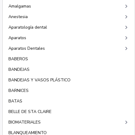
keyboard_arrow_right
Amalgamas
keyboard_arrow_right
Anestesia
keyboard_arrow_right
Aparatología dental
keyboard_arrow_right
Aparatos
keyboard_arrow_right
Aparatos Dentales
BABEROS
BANDEJAS
BANDEJAS Y VASOS PLÁSTICO
BARNICES
BATAS
BELLE DE STA CLAIRE
keyboard_arrow_right
BIOMATERIALES
BLANQUEAMIENTO