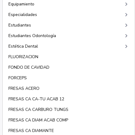
keyboard_arrow_right
Equipamiento
keyboard_arrow_right
Especialidades
keyboard_arrow_right
Estudiantes
keyboard_arrow_right
Estudiantes Odontología
keyboard_arrow_right
Estética Dental
FLUORIZACION
FONDO DE CAVIDAD
FORCEPS
FRESAS ACERO
FRESAS CA CA-TU ACAB 12
FRESAS CA CARBURO TUNGS
FRESAS CA DIAM ACAB COMP
FRESAS CA DIAMANTE