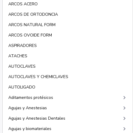
ARCOS ACERO
ARCOS DE ORTODONCIA
ARCOS NATURAL FORM
ARCOS OVOIDE FORM
ASPIRADORES
ATACHES
AUTOCLAVES
AUTOCLAVES Y CHEMICLAVES
AUTOLIGADO
keyboard_arrow_right
Aditamentos protésicos
keyboard_arrow_right
Agujas y Anestesias
keyboard_arrow_right
Agujas y Anestesias Dentales
keyboard_arrow_right
Agujas y biomateriales