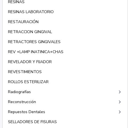
RESINAS
RESINAS LABORATORIO
RESTAURACIÓN
RETRACCION GINGIVAL
RETRACTORES GINGIVALES
REV +LAMP INATINICA+CHAS
REVELADOR Y FIJADOR
REVESTIMIENTOS
ROLLOS ESTERILIZAR
keyboard_arrow_right
Radiografías
keyboard_arrow_right
Reconstrucción
keyboard_arrow_right
Repuestos Dentales
SELLADORES DE FISURAS