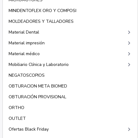
MINIDENTOFLEX ORO Y COMPOSI
MOLDEADORES Y TALLADORES
keyboard_arrow_right
Material Dental
keyboard_arrow_right
Material impresión
keyboard_arrow_right
Material médico
keyboard_arrow_right
Mobiliario Clínica y Laboratorio
NEGATOSCOPIOS
OBTURACION META BIOMED
OBTURACIÓN PROVISIONAL
ORTHO
OUTLET
keyboard_arrow_right
Ofertas Black Friday