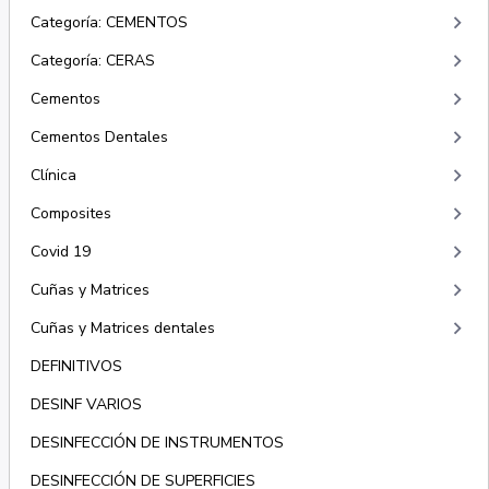
keyboard_arrow_right
Categoría: CEMENTOS
keyboard_arrow_right
Categoría: CERAS
keyboard_arrow_right
Cementos
keyboard_arrow_right
Cementos Dentales
keyboard_arrow_right
Clínica
keyboard_arrow_right
Composites
keyboard_arrow_right
Covid 19
keyboard_arrow_right
Cuñas y Matrices
keyboard_arrow_right
Cuñas y Matrices dentales
DEFINITIVOS
DESINF VARIOS
DESINFECCIÓN DE INSTRUMENTOS
DESINFECCIÓN DE SUPERFICIES