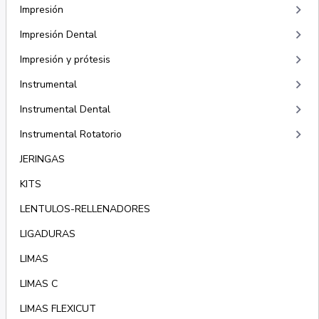
keyboard_arrow_right
Impresión
keyboard_arrow_right
Impresión Dental
keyboard_arrow_right
Impresión y prótesis
keyboard_arrow_right
Instrumental
keyboard_arrow_right
Instrumental Dental
keyboard_arrow_right
Instrumental Rotatorio
JERINGAS
KITS
LENTULOS-RELLENADORES
LIGADURAS
LIMAS
LIMAS C
LIMAS FLEXICUT