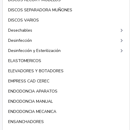
DISCOS SEPARADORA MUÑONES
DISCOS VARIOS
keyboard_arrow_right
Desechables
keyboard_arrow_right
Desinfección
keyboard_arrow_right
Desinfección y Esterilización
ELASTOMERICOS
ELEVADORES Y BOTADORES
EMPRESS CAD CEREC
ENDODONCIA APARATOS
ENDODONCIA MANUAL
ENDODONCIA MECANICA
ENSANCHADORES