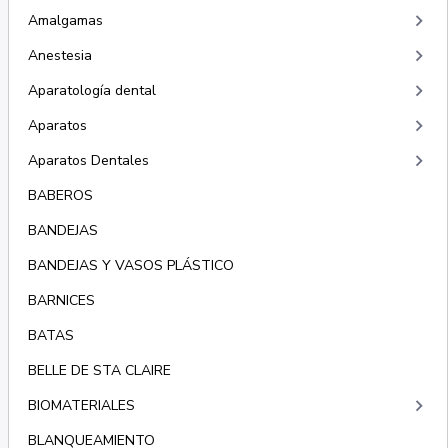
keyboard_arrow_right
Amalgamas
keyboard_arrow_right
Anestesia
keyboard_arrow_right
Aparatología dental
keyboard_arrow_right
Aparatos
keyboard_arrow_right
Aparatos Dentales
BABEROS
BANDEJAS
BANDEJAS Y VASOS PLÁSTICO
BARNICES
BATAS
BELLE DE STA CLAIRE
keyboard_arrow_right
BIOMATERIALES
BLANQUEAMIENTO