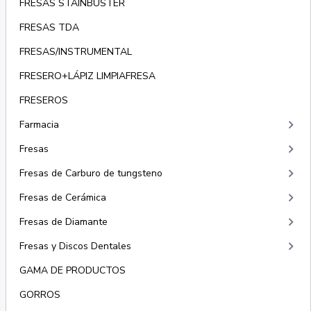
FRESAS STAINBUSTER
FRESAS TDA
FRESAS/INSTRUMENTAL
FRESERO+LÁPIZ LIMPIAFRESA
FRESEROS
keyboard_arrow_right
Farmacia
keyboard_arrow_right
Fresas
keyboard_arrow_right
Fresas de Carburo de tungsteno
keyboard_arrow_right
Fresas de Cerámica
keyboard_arrow_right
Fresas de Diamante
keyboard_arrow_right
Fresas y Discos Dentales
GAMA DE PRODUCTOS
GORROS