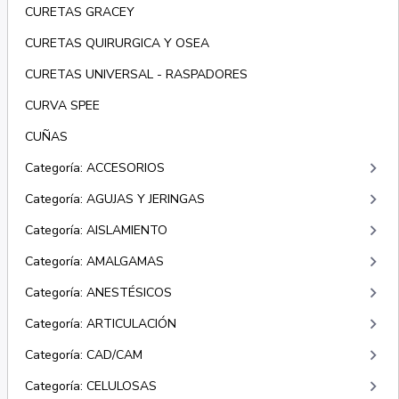
CURETAS GRACEY
CURETAS QUIRURGICA Y OSEA
CURETAS UNIVERSAL - RASPADORES
CURVA SPEE
CUÑAS
keyboard_arrow_right
Categoría: ACCESORIOS
keyboard_arrow_right
Categoría: AGUJAS Y JERINGAS
keyboard_arrow_right
Categoría: AISLAMIENTO
keyboard_arrow_right
Categoría: AMALGAMAS
keyboard_arrow_right
Categoría: ANESTÉSICOS
keyboard_arrow_right
Categoría: ARTICULACIÓN
keyboard_arrow_right
Categoría: CAD/CAM
keyboard_arrow_right
Categoría: CELULOSAS