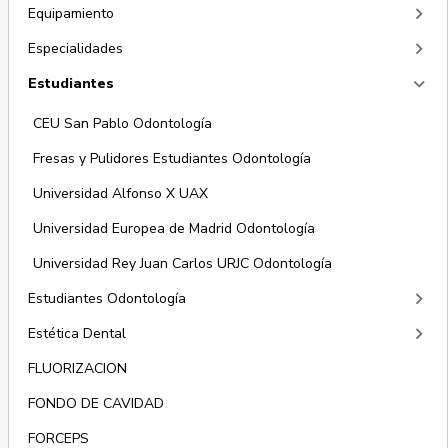
keyboard_arrow_right
Equipamiento
keyboard_arrow_right
Especialidades
keyboard_arrow_right
Estudiantes
CEU San Pablo Odontología
Fresas y Pulidores Estudiantes Odontología
Universidad Alfonso X UAX
Universidad Europea de Madrid Odontología
Universidad Rey Juan Carlos URJC Odontología
keyboard_arrow_right
Estudiantes Odontología
keyboard_arrow_right
Estética Dental
FLUORIZACION
FONDO DE CAVIDAD
FORCEPS