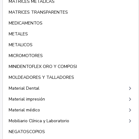
MATRICES METÁLICAS
MATRICES TRANSPARENTES
MEDICAMENTOS
METALES
METALICOS
MICROMOTORES
MINIDENTOFLEX ORO Y COMPOSI
MOLDEADORES Y TALLADORES
keyboard_arrow_right
Material Dental
keyboard_arrow_right
Material impresión
keyboard_arrow_right
Material médico
keyboard_arrow_right
Mobiliario Clínica y Laboratorio
NEGATOSCOPIOS