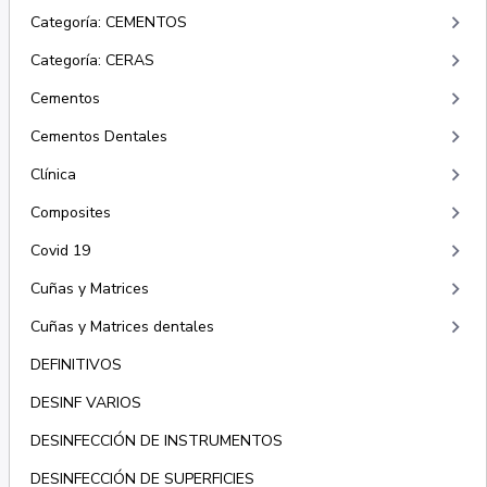
keyboard_arrow_right
Categoría: CEMENTOS
keyboard_arrow_right
Categoría: CERAS
keyboard_arrow_right
Cementos
keyboard_arrow_right
Cementos Dentales
keyboard_arrow_right
Clínica
keyboard_arrow_right
Composites
keyboard_arrow_right
Covid 19
keyboard_arrow_right
Cuñas y Matrices
keyboard_arrow_right
Cuñas y Matrices dentales
DEFINITIVOS
DESINF VARIOS
DESINFECCIÓN DE INSTRUMENTOS
DESINFECCIÓN DE SUPERFICIES