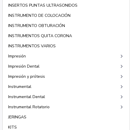
INSERTOS PUNTAS ULTRASONIDOS
INSTRUMENTO DE COLOCACIÓN
INSTRUMENTO OBTURACIÓN
INSTRUMENTOS QUITA CORONA
INSTRUMENTOS VARIOS
keyboard_arrow_right
Impresión
keyboard_arrow_right
Impresión Dental
keyboard_arrow_right
Impresión y prótesis
keyboard_arrow_right
Instrumental
keyboard_arrow_right
Instrumental Dental
keyboard_arrow_right
Instrumental Rotatorio
JERINGAS
KITS