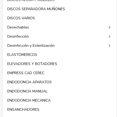
DISCOS SEPARADORA MUÑONES
DISCOS VARIOS
keyboard_arrow_right
Desechables
keyboard_arrow_right
Desinfección
keyboard_arrow_right
Desinfección y Esterilización
ELASTOMERICOS
ELEVADORES Y BOTADORES
EMPRESS CAD CEREC
ENDODONCIA APARATOS
ENDODONCIA MANUAL
ENDODONCIA MECANICA
ENSANCHADORES