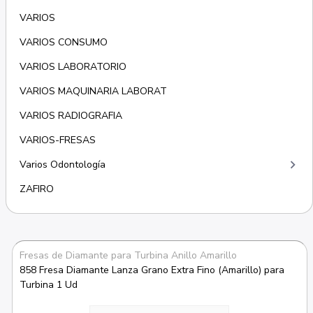
VARIOS
VARIOS CONSUMO
VARIOS LABORATORIO
VARIOS MAQUINARIA LABORAT
VARIOS RADIOGRAFIA
VARIOS-FRESAS
keyboard_arrow_right
Varios Odontología
ZAFIRO
Fresas de Diamante para Turbina Anillo Amarillo
858 Fresa Diamante Lanza Grano Extra Fino (Amarillo) para 
Turbina 1 Ud