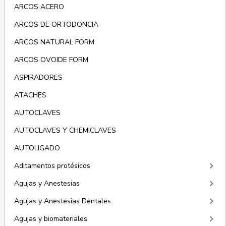
ARCOS ACERO
ARCOS DE ORTODONCIA
ARCOS NATURAL FORM
ARCOS OVOIDE FORM
ASPIRADORES
ATACHES
AUTOCLAVES
AUTOCLAVES Y CHEMICLAVES
AUTOLIGADO
keyboard_arrow_right
Aditamentos protésicos
keyboard_arrow_right
Agujas y Anestesias
keyboard_arrow_right
Agujas y Anestesias Dentales
keyboard_arrow_right
Agujas y biomateriales