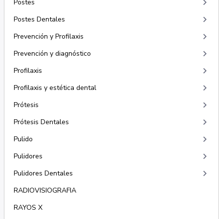
keyboard_arrow_right
Postes
keyboard_arrow_right
Postes Dentales
keyboard_arrow_right
Prevención y Profilaxis
keyboard_arrow_right
Prevención y diagnóstico
keyboard_arrow_right
Profilaxis
keyboard_arrow_right
Profilaxis y estética dental
keyboard_arrow_right
Prótesis
keyboard_arrow_right
Prótesis Dentales
keyboard_arrow_right
Pulido
keyboard_arrow_right
Pulidores
keyboard_arrow_right
Pulidores Dentales
RADIOVISIOGRAFIA
RAYOS X