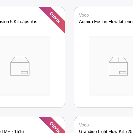
Oferta
Voco
sion 5 Kit cápsulas
Admira Fusion Flow kit jeri
Oferta
Voco
nd M+ - 1516
Grandiso Light Flow Kit  (25