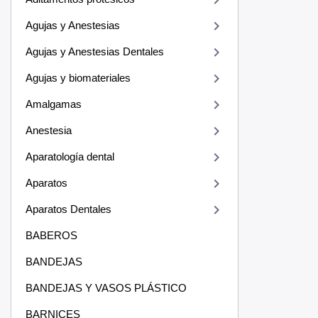
keyboard_arrow_right
keyboard_arrow_right
Agujas y Anestesias
keyboard_arrow_right
Agujas y Anestesias Dentales
keyboard_arrow_right
Agujas y biomateriales
keyboard_arrow_right
Amalgamas
keyboard_arrow_right
Anestesia
keyboard_arrow_right
Aparatología dental
keyboard_arrow_right
Aparatos
keyboard_arrow_right
Aparatos Dentales
BABEROS
BANDEJAS
BANDEJAS Y VASOS PLÁSTICO
BARNICES