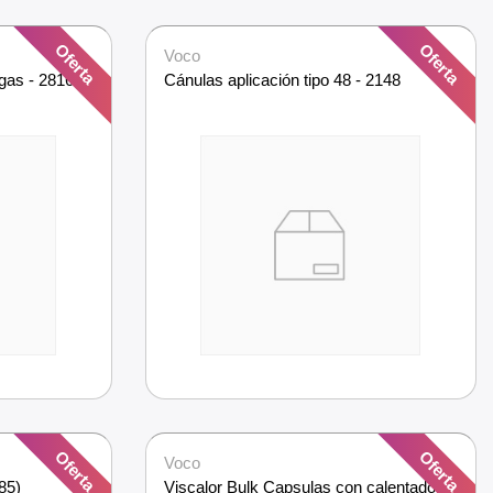
Oferta
Oferta
Voco
ngas - 2816
Cánulas aplicación tipo 48 - 2148
Oferta
Oferta
Voco
85)
Viscalor Bulk Capsulas con calentador 