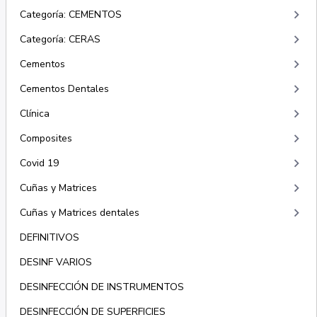
keyboard_arrow_right
Categoría: CEMENTOS
keyboard_arrow_right
Categoría: CERAS
keyboard_arrow_right
Cementos
keyboard_arrow_right
Cementos Dentales
keyboard_arrow_right
Clínica
keyboard_arrow_right
Composites
keyboard_arrow_right
Covid 19
keyboard_arrow_right
Cuñas y Matrices
keyboard_arrow_right
Cuñas y Matrices dentales
DEFINITIVOS
DESINF VARIOS
DESINFECCIÓN DE INSTRUMENTOS
DESINFECCIÓN DE SUPERFICIES