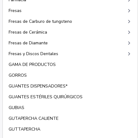
keyboard_arrow_right
keyboard_arrow_right
Fresas
keyboard_arrow_right
Fresas de Carburo de tungsteno
keyboard_arrow_right
Fresas de Cerámica
keyboard_arrow_right
Fresas de Diamante
keyboard_arrow_right
Fresas y Discos Dentales
GAMA DE PRODUCTOS
GORROS
GUANTES DISPENSADORES*
GUANTES ESTÉRILES QUIRÚRGICOS
GUBIAS
GUTAPERCHA CALIENTE
GUTTAPERCHA