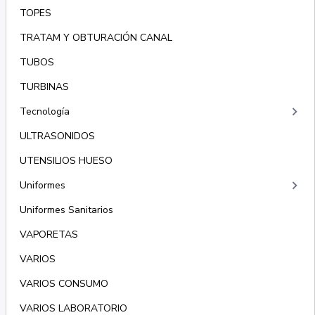
TOPES
TRATAM Y OBTURACIÓN CANAL
TUBOS
TURBINAS
keyboard_arrow_right
Tecnología
ULTRASONIDOS
UTENSILIOS HUESO
keyboard_arrow_right
Uniformes
Uniformes Sanitarios
VAPORETAS
VARIOS
VARIOS CONSUMO
VARIOS LABORATORIO