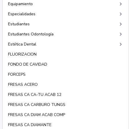
keyboard_arrow_right
Equipamiento
keyboard_arrow_right
Especialidades
keyboard_arrow_right
Estudiantes
keyboard_arrow_right
Estudiantes Odontología
keyboard_arrow_right
Estética Dental
FLUORIZACION
FONDO DE CAVIDAD
FORCEPS
FRESAS ACERO
FRESAS CA CA-TU ACAB 12
FRESAS CA CARBURO TUNGS
FRESAS CA DIAM ACAB COMP
FRESAS CA DIAMANTE