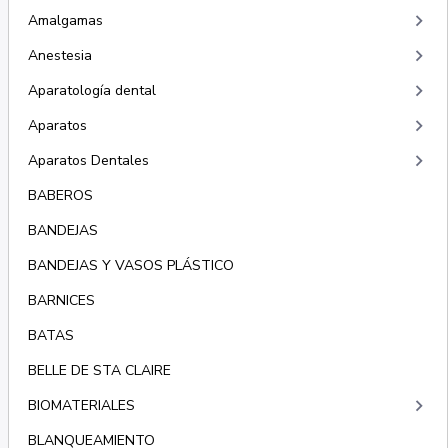
keyboard_arrow_right
Amalgamas
keyboard_arrow_right
Anestesia
keyboard_arrow_right
Aparatología dental
keyboard_arrow_right
Aparatos
keyboard_arrow_right
Aparatos Dentales
BABEROS
BANDEJAS
BANDEJAS Y VASOS PLÁSTICO
BARNICES
BATAS
BELLE DE STA CLAIRE
keyboard_arrow_right
BIOMATERIALES
BLANQUEAMIENTO