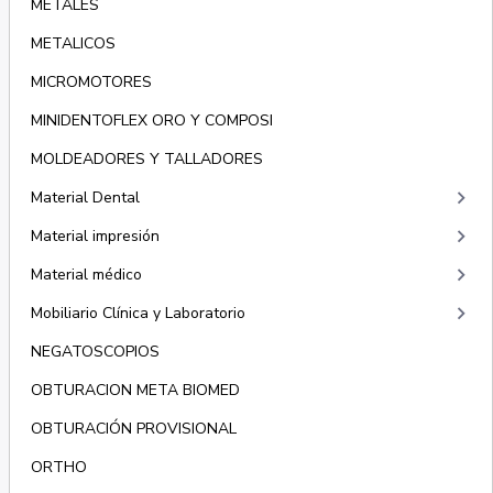
METALES
METALICOS
MICROMOTORES
MINIDENTOFLEX ORO Y COMPOSI
MOLDEADORES Y TALLADORES
keyboard_arrow_right
Material Dental
keyboard_arrow_right
Material impresión
keyboard_arrow_right
Material médico
keyboard_arrow_right
Mobiliario Clínica y Laboratorio
NEGATOSCOPIOS
OBTURACION META BIOMED
OBTURACIÓN PROVISIONAL
ORTHO