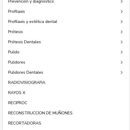
keyboard_arrow_right
Prevención y diagnóstico
keyboard_arrow_right
Profilaxis
keyboard_arrow_right
Profilaxis y estética dental
keyboard_arrow_right
Prótesis
keyboard_arrow_right
Prótesis Dentales
keyboard_arrow_right
Pulido
keyboard_arrow_right
Pulidores
keyboard_arrow_right
Pulidores Dentales
RADIOVISIOGRAFIA
RAYOS X
RECIPROC
RECONSTRUCCION DE MUÑONES
RECORTADORAS