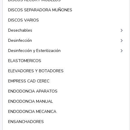
DISCOS SEPARADORA MUÑONES
DISCOS VARIOS
keyboard_arrow_right
Desechables
keyboard_arrow_right
Desinfección
keyboard_arrow_right
Desinfección y Esterilización
ELASTOMERICOS
ELEVADORES Y BOTADORES
EMPRESS CAD CEREC
ENDODONCIA APARATOS
ENDODONCIA MANUAL
ENDODONCIA MECANICA
ENSANCHADORES