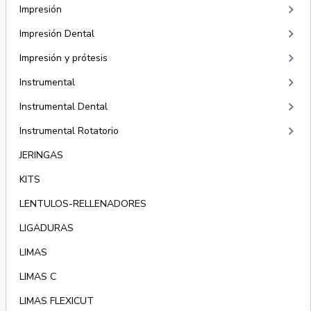
keyboard_arrow_right
Impresión
keyboard_arrow_right
Impresión Dental
keyboard_arrow_right
Impresión y prótesis
keyboard_arrow_right
Instrumental
keyboard_arrow_right
Instrumental Dental
keyboard_arrow_right
Instrumental Rotatorio
JERINGAS
KITS
LENTULOS-RELLENADORES
LIGADURAS
LIMAS
LIMAS C
LIMAS FLEXICUT