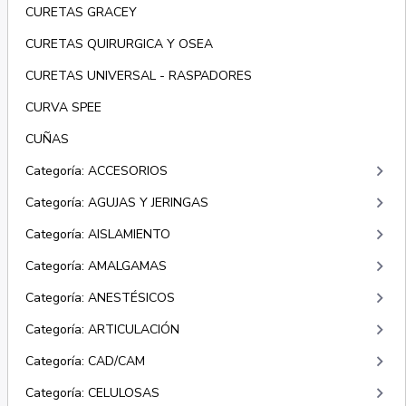
CURETAS GRACEY
CURETAS QUIRURGICA Y OSEA
CURETAS UNIVERSAL - RASPADORES
CURVA SPEE
CUÑAS
keyboard_arrow_right
Categoría: ACCESORIOS
keyboard_arrow_right
Categoría: AGUJAS Y JERINGAS
keyboard_arrow_right
Categoría: AISLAMIENTO
keyboard_arrow_right
Categoría: AMALGAMAS
keyboard_arrow_right
Categoría: ANESTÉSICOS
keyboard_arrow_right
Categoría: ARTICULACIÓN
keyboard_arrow_right
Categoría: CAD/CAM
keyboard_arrow_right
Categoría: CELULOSAS