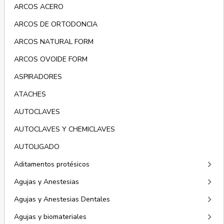
ARCOS ACERO
ARCOS DE ORTODONCIA
ARCOS NATURAL FORM
ARCOS OVOIDE FORM
ASPIRADORES
ATACHES
AUTOCLAVES
AUTOCLAVES Y CHEMICLAVES
AUTOLIGADO
keyboard_arrow_right
Aditamentos protésicos
keyboard_arrow_right
Agujas y Anestesias
keyboard_arrow_right
Agujas y Anestesias Dentales
keyboard_arrow_right
Agujas y biomateriales