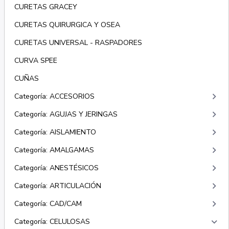
CURETAS GRACEY
CURETAS QUIRURGICA Y OSEA
CURETAS UNIVERSAL - RASPADORES
CURVA SPEE
CUÑAS
keyboard_arrow_right
Categoría: ACCESORIOS
keyboard_arrow_right
Categoría: AGUJAS Y JERINGAS
keyboard_arrow_right
Categoría: AISLAMIENTO
keyboard_arrow_right
Categoría: AMALGAMAS
keyboard_arrow_right
Categoría: ANESTÉSICOS
keyboard_arrow_right
Categoría: ARTICULACIÓN
keyboard_arrow_right
Categoría: CAD/CAM
keyboard_arrow_right
Categoría: CELULOSAS