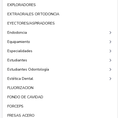
EXPLORADORES
EXTRAORALES ORTODONCIA
EYECTORES/ASPIRADORES
keyboard_arrow_right
Endodoncia
keyboard_arrow_right
Equipamiento
keyboard_arrow_right
Especialidades
keyboard_arrow_right
Estudiantes
keyboard_arrow_right
Estudiantes Odontología
keyboard_arrow_right
Estética Dental
FLUORIZACION
FONDO DE CAVIDAD
FORCEPS
FRESAS ACERO