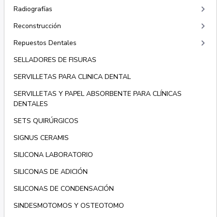
keyboard_arrow_right
Radiografías
keyboard_arrow_right
Reconstrucción
keyboard_arrow_right
Repuestos Dentales
SELLADORES DE FISURAS
SERVILLETAS PARA CLINICA DENTAL
SERVILLETAS Y PAPEL ABSORBENTE PARA CLÍNICAS
DENTALES
SETS QUIRÚRGICOS
SIGNUS CERAMIS
SILICONA LABORATORIO
SILICONAS DE ADICIÓN
SILICONAS DE CONDENSACIÓN
SINDESMOTOMOS Y OSTEOTOMO