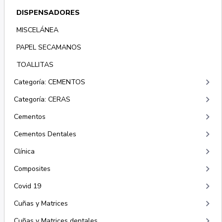
DISPENSADORES
MISCELÁNEA
PAPEL SECAMANOS
TOALLITAS
keyboard_arrow_right
Categoría: CEMENTOS
keyboard_arrow_right
Categoría: CERAS
keyboard_arrow_right
Cementos
keyboard_arrow_right
Cementos Dentales
keyboard_arrow_right
Clínica
keyboard_arrow_right
Composites
keyboard_arrow_right
Covid 19
keyboard_arrow_right
Cuñas y Matrices
keyboard_arrow_right
Cuñas y Matrices dentales