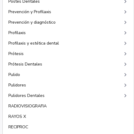
keyboard_arrow_right
Postes Dentales
keyboard_arrow_right
Prevención y Profilaxis
keyboard_arrow_right
Prevención y diagnóstico
keyboard_arrow_right
Profilaxis
keyboard_arrow_right
Profilaxis y estética dental
keyboard_arrow_right
Prótesis
keyboard_arrow_right
Prótesis Dentales
keyboard_arrow_right
Pulido
keyboard_arrow_right
Pulidores
keyboard_arrow_right
Pulidores Dentales
RADIOVISIOGRAFIA
RAYOS X
RECIPROC