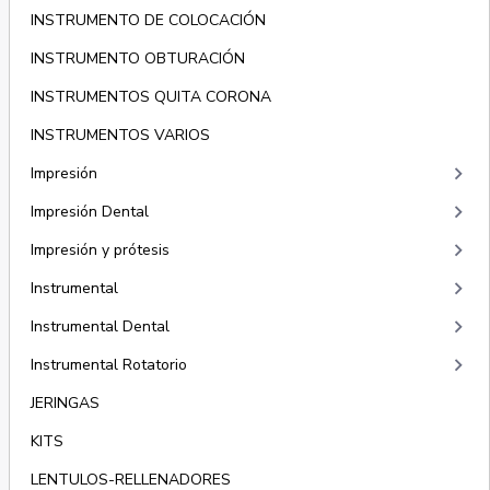
INSTRUMENTO DE COLOCACIÓN
INSTRUMENTO OBTURACIÓN
INSTRUMENTOS QUITA CORONA
INSTRUMENTOS VARIOS
keyboard_arrow_right
Impresión
keyboard_arrow_right
Impresión Dental
keyboard_arrow_right
Impresión y prótesis
keyboard_arrow_right
Instrumental
keyboard_arrow_right
Instrumental Dental
keyboard_arrow_right
Instrumental Rotatorio
JERINGAS
KITS
LENTULOS-RELLENADORES