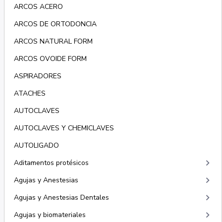
ARCOS ACERO
ARCOS DE ORTODONCIA
ARCOS NATURAL FORM
ARCOS OVOIDE FORM
ASPIRADORES
ATACHES
AUTOCLAVES
AUTOCLAVES Y CHEMICLAVES
AUTOLIGADO
keyboard_arrow_right
Aditamentos protésicos
keyboard_arrow_right
Agujas y Anestesias
keyboard_arrow_right
Agujas y Anestesias Dentales
keyboard_arrow_right
Agujas y biomateriales