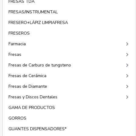
FRESAS TDA
FRESAS/INSTRUMENTAL
FRESERO+LÁPIZ LIMPIAFRESA
FRESEROS
keyboard_arrow_right
Farmacia
keyboard_arrow_right
Fresas
keyboard_arrow_right
Fresas de Carburo de tungsteno
keyboard_arrow_right
Fresas de Cerámica
keyboard_arrow_right
Fresas de Diamante
keyboard_arrow_right
Fresas y Discos Dentales
GAMA DE PRODUCTOS
GORROS
GUANTES DISPENSADORES*