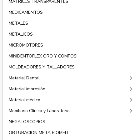
MATRICES TRANSPARENTES
MEDICAMENTOS
METALES
METALICOS
MICROMOTORES
MINIDENTOFLEX ORO Y COMPOSI
MOLDEADORES Y TALLADORES
keyboard_arrow_right
Material Dental
keyboard_arrow_right
Material impresión
keyboard_arrow_right
Material médico
keyboard_arrow_right
Mobiliario Clínica y Laboratorio
NEGATOSCOPIOS
OBTURACION META BIOMED