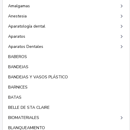
keyboard_arrow_right
Amalgamas
keyboard_arrow_right
Anestesia
keyboard_arrow_right
Aparatología dental
keyboard_arrow_right
Aparatos
keyboard_arrow_right
Aparatos Dentales
BABEROS
BANDEJAS
BANDEJAS Y VASOS PLÁSTICO
BARNICES
BATAS
BELLE DE STA CLAIRE
keyboard_arrow_right
BIOMATERIALES
BLANQUEAMIENTO