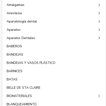
keyboard_arrow_right
Amalgamas
keyboard_arrow_right
Anestesia
keyboard_arrow_right
Aparatología dental
keyboard_arrow_right
Aparatos
keyboard_arrow_right
Aparatos Dentales
BABEROS
BANDEJAS
BANDEJAS Y VASOS PLÁSTICO
BARNICES
BATAS
BELLE DE STA CLAIRE
keyboard_arrow_right
BIOMATERIALES
BLANQUEAMIENTO