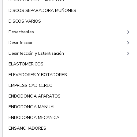
DISCOS SEPARADORA MUÑONES
DISCOS VARIOS
keyboard_arrow_right
Desechables
keyboard_arrow_right
Desinfección
keyboard_arrow_right
Desinfección y Esterilización
ELASTOMERICOS
ELEVADORES Y BOTADORES
EMPRESS CAD CEREC
ENDODONCIA APARATOS
ENDODONCIA MANUAL
ENDODONCIA MECANICA
ENSANCHADORES