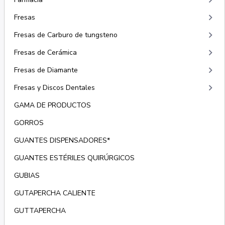
keyboard_arrow_right
keyboard_arrow_right
Fresas
keyboard_arrow_right
Fresas de Carburo de tungsteno
keyboard_arrow_right
Fresas de Cerámica
keyboard_arrow_right
Fresas de Diamante
keyboard_arrow_right
Fresas y Discos Dentales
GAMA DE PRODUCTOS
GORROS
GUANTES DISPENSADORES*
GUANTES ESTÉRILES QUIRÚRGICOS
GUBIAS
GUTAPERCHA CALIENTE
GUTTAPERCHA