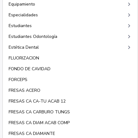
keyboard_arrow_right
Equipamiento
keyboard_arrow_right
Especialidades
keyboard_arrow_right
Estudiantes
keyboard_arrow_right
Estudiantes Odontología
keyboard_arrow_right
Estética Dental
FLUORIZACION
FONDO DE CAVIDAD
FORCEPS
FRESAS ACERO
FRESAS CA CA-TU ACAB 12
FRESAS CA CARBURO TUNGS
FRESAS CA DIAM ACAB COMP
FRESAS CA DIAMANTE