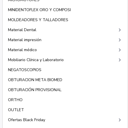
MINIDENTOFLEX ORO Y COMPOSI
MOLDEADORES Y TALLADORES
keyboard_arrow_right
Material Dental
keyboard_arrow_right
Material impresión
keyboard_arrow_right
Material médico
keyboard_arrow_right
Mobiliario Clínica y Laboratorio
NEGATOSCOPIOS
OBTURACION META BIOMED
OBTURACIÓN PROVISIONAL
ORTHO
OUTLET
keyboard_arrow_right
Ofertas Black Friday