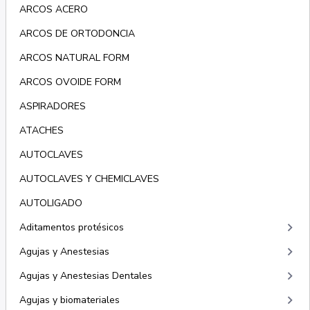
ARCOS ACERO
ARCOS DE ORTODONCIA
ARCOS NATURAL FORM
ARCOS OVOIDE FORM
ASPIRADORES
ATACHES
AUTOCLAVES
AUTOCLAVES Y CHEMICLAVES
AUTOLIGADO
keyboard_arrow_right
Aditamentos protésicos
keyboard_arrow_right
Agujas y Anestesias
keyboard_arrow_right
Agujas y Anestesias Dentales
keyboard_arrow_right
Agujas y biomateriales