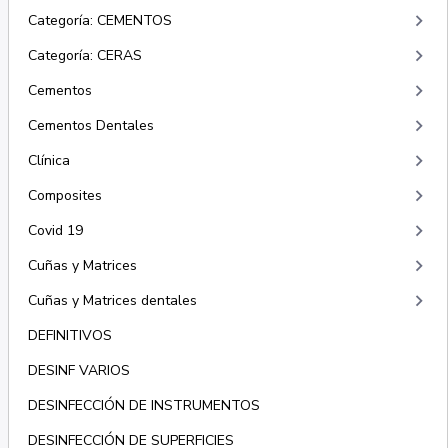
keyboard_arrow_right
Categoría: CEMENTOS
keyboard_arrow_right
Categoría: CERAS
keyboard_arrow_right
Cementos
keyboard_arrow_right
Cementos Dentales
keyboard_arrow_right
Clínica
keyboard_arrow_right
Composites
keyboard_arrow_right
Covid 19
keyboard_arrow_right
Cuñas y Matrices
keyboard_arrow_right
Cuñas y Matrices dentales
DEFINITIVOS
DESINF VARIOS
DESINFECCIÓN DE INSTRUMENTOS
DESINFECCIÓN DE SUPERFICIES