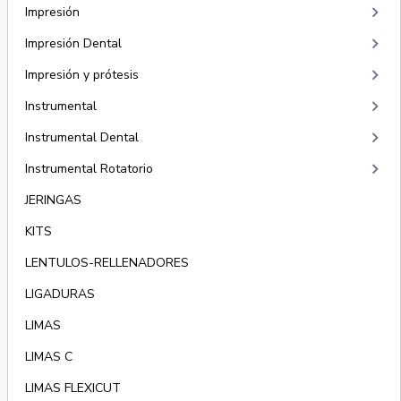
keyboard_arrow_right
Impresión
keyboard_arrow_right
Impresión Dental
keyboard_arrow_right
Impresión y prótesis
keyboard_arrow_right
Instrumental
keyboard_arrow_right
Instrumental Dental
keyboard_arrow_right
Instrumental Rotatorio
JERINGAS
KITS
LENTULOS-RELLENADORES
LIGADURAS
LIMAS
LIMAS C
LIMAS FLEXICUT