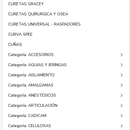
CURETAS GRACEY
CURETAS QUIRURGICA Y OSEA
CURETAS UNIVERSAL - RASPADORES
CURVA SPEE
CUÑAS
keyboard_arrow_right
Categoría: ACCESORIOS
keyboard_arrow_right
Categoría: AGUJAS Y JERINGAS
keyboard_arrow_right
Categoría: AISLAMIENTO
keyboard_arrow_right
Categoría: AMALGAMAS
keyboard_arrow_right
Categoría: ANESTÉSICOS
keyboard_arrow_right
Categoría: ARTICULACIÓN
keyboard_arrow_right
Categoría: CAD/CAM
keyboard_arrow_right
Categoría: CELULOSAS