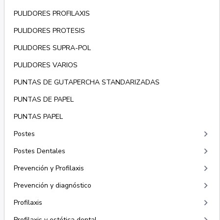
PULIDORES PROFILAXIS
PULIDORES PROTESIS
PULIDORES SUPRA-POL
PULIDORES VARIOS
PUNTAS DE GUTAPERCHA STANDARIZADAS
PUNTAS DE PAPEL
PUNTAS PAPEL
keyboard_arrow_right
Postes
keyboard_arrow_right
Postes Dentales
keyboard_arrow_right
Prevención y Profilaxis
keyboard_arrow_right
Prevención y diagnóstico
keyboard_arrow_right
Profilaxis
Profilaxis y estética dental