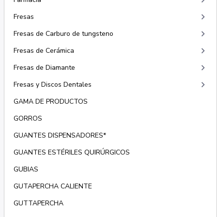
keyboard_arrow_right
keyboard_arrow_right
Fresas
keyboard_arrow_right
Fresas de Carburo de tungsteno
keyboard_arrow_right
Fresas de Cerámica
keyboard_arrow_right
Fresas de Diamante
keyboard_arrow_right
Fresas y Discos Dentales
GAMA DE PRODUCTOS
GORROS
GUANTES DISPENSADORES*
GUANTES ESTÉRILES QUIRÚRGICOS
GUBIAS
GUTAPERCHA CALIENTE
GUTTAPERCHA