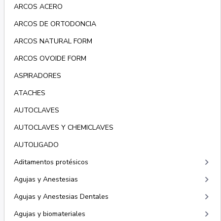
ARCOS ACERO
ARCOS DE ORTODONCIA
ARCOS NATURAL FORM
ARCOS OVOIDE FORM
ASPIRADORES
ATACHES
AUTOCLAVES
AUTOCLAVES Y CHEMICLAVES
AUTOLIGADO
keyboard_arrow_right
Aditamentos protésicos
keyboard_arrow_right
Agujas y Anestesias
keyboard_arrow_right
Agujas y Anestesias Dentales
keyboard_arrow_right
Agujas y biomateriales