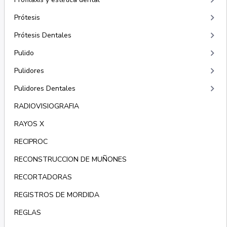
keyboard_arrow_right
keyboard_arrow_right
Prótesis
keyboard_arrow_right
Prótesis Dentales
keyboard_arrow_right
Pulido
keyboard_arrow_right
Pulidores
keyboard_arrow_right
Pulidores Dentales
RADIOVISIOGRAFIA
RAYOS X
RECIPROC
RECONSTRUCCION DE MUÑONES
RECORTADORAS
REGISTROS DE MORDIDA
REGLAS