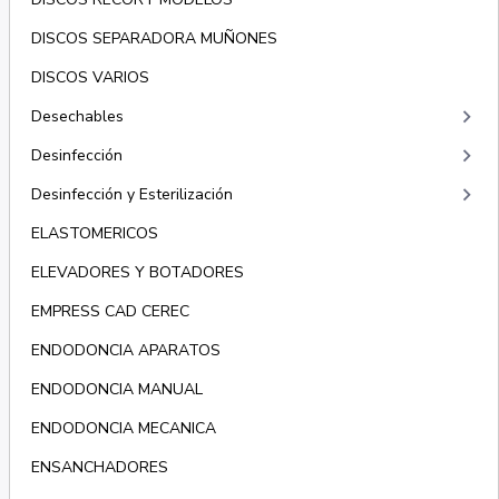
DISCOS SEPARADORA MUÑONES
DISCOS VARIOS
keyboard_arrow_right
Desechables
keyboard_arrow_right
Desinfección
keyboard_arrow_right
Desinfección y Esterilización
ELASTOMERICOS
ELEVADORES Y BOTADORES
EMPRESS CAD CEREC
ENDODONCIA APARATOS
ENDODONCIA MANUAL
ENDODONCIA MECANICA
ENSANCHADORES