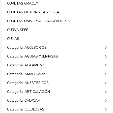
CURETAS GRACEY
CURETAS QUIRURGICA Y OSEA
CURETAS UNIVERSAL - RASPADORES
CURVA SPEE
CUÑAS
keyboard_arrow_right
Categoría: ACCESORIOS
keyboard_arrow_right
Categoría: AGUJAS Y JERINGAS
keyboard_arrow_right
Categoría: AISLAMIENTO
keyboard_arrow_right
Categoría: AMALGAMAS
keyboard_arrow_right
Categoría: ANESTÉSICOS
keyboard_arrow_right
Categoría: ARTICULACIÓN
keyboard_arrow_right
Categoría: CAD/CAM
keyboard_arrow_right
Categoría: CELULOSAS