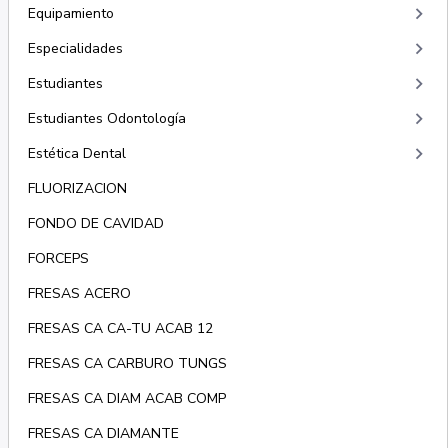
keyboard_arrow_right
Equipamiento
keyboard_arrow_right
Especialidades
keyboard_arrow_right
Estudiantes
keyboard_arrow_right
Estudiantes Odontología
keyboard_arrow_right
Estética Dental
FLUORIZACION
FONDO DE CAVIDAD
FORCEPS
FRESAS ACERO
FRESAS CA CA-TU ACAB 12
FRESAS CA CARBURO TUNGS
FRESAS CA DIAM ACAB COMP
FRESAS CA DIAMANTE