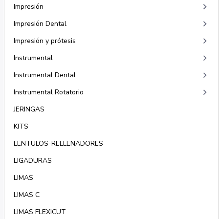
keyboard_arrow_right
Impresión
keyboard_arrow_right
Impresión Dental
keyboard_arrow_right
Impresión y prótesis
keyboard_arrow_right
Instrumental
keyboard_arrow_right
Instrumental Dental
keyboard_arrow_right
Instrumental Rotatorio
JERINGAS
KITS
LENTULOS-RELLENADORES
LIGADURAS
LIMAS
LIMAS C
LIMAS FLEXICUT