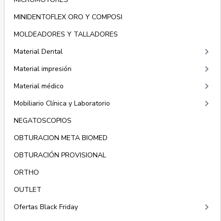
MINIDENTOFLEX ORO Y COMPOSI
MOLDEADORES Y TALLADORES
keyboard_arrow_right
Material Dental
keyboard_arrow_right
Material impresión
keyboard_arrow_right
Material médico
keyboard_arrow_right
Mobiliario Clínica y Laboratorio
NEGATOSCOPIOS
OBTURACION META BIOMED
OBTURACIÓN PROVISIONAL
ORTHO
OUTLET
keyboard_arrow_right
Ofertas Black Friday