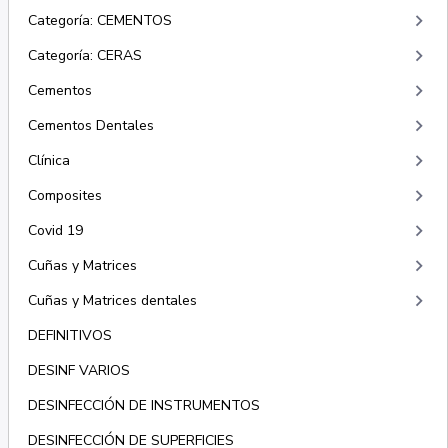
keyboard_arrow_right
Categoría: CEMENTOS
keyboard_arrow_right
Categoría: CERAS
keyboard_arrow_right
Cementos
keyboard_arrow_right
Cementos Dentales
keyboard_arrow_right
Clínica
keyboard_arrow_right
Composites
keyboard_arrow_right
Covid 19
keyboard_arrow_right
Cuñas y Matrices
keyboard_arrow_right
Cuñas y Matrices dentales
DEFINITIVOS
DESINF VARIOS
DESINFECCIÓN DE INSTRUMENTOS
DESINFECCIÓN DE SUPERFICIES