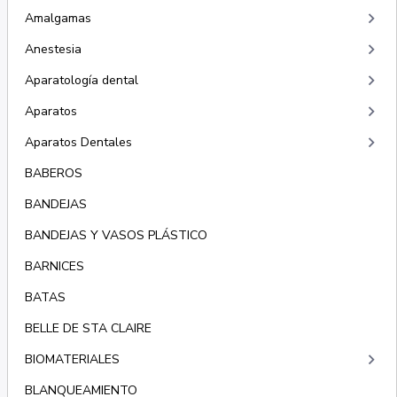
keyboard_arrow_right
Amalgamas
keyboard_arrow_right
Anestesia
keyboard_arrow_right
Aparatología dental
keyboard_arrow_right
Aparatos
keyboard_arrow_right
Aparatos Dentales
BABEROS
BANDEJAS
BANDEJAS Y VASOS PLÁSTICO
BARNICES
BATAS
BELLE DE STA CLAIRE
keyboard_arrow_right
BIOMATERIALES
BLANQUEAMIENTO