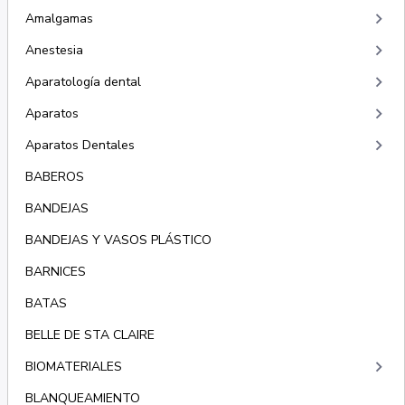
keyboard_arrow_right
Amalgamas
keyboard_arrow_right
Anestesia
keyboard_arrow_right
Aparatología dental
keyboard_arrow_right
Aparatos
keyboard_arrow_right
Aparatos Dentales
BABEROS
BANDEJAS
BANDEJAS Y VASOS PLÁSTICO
BARNICES
BATAS
BELLE DE STA CLAIRE
keyboard_arrow_right
BIOMATERIALES
BLANQUEAMIENTO