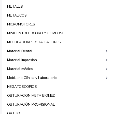
METALES
METALICOS
MICROMOTORES
MINIDENTOFLEX ORO Y COMPOSI
MOLDEADORES Y TALLADORES
keyboard_arrow_right
Material Dental
keyboard_arrow_right
Material impresión
keyboard_arrow_right
Material médico
keyboard_arrow_right
Mobiliario Clínica y Laboratorio
NEGATOSCOPIOS
OBTURACION META BIOMED
OBTURACIÓN PROVISIONAL
ORTHO