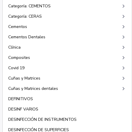
keyboard_arrow_right
Categoría: CEMENTOS
keyboard_arrow_right
Categoría: CERAS
keyboard_arrow_right
Cementos
keyboard_arrow_right
Cementos Dentales
keyboard_arrow_right
Clínica
keyboard_arrow_right
Composites
keyboard_arrow_right
Covid 19
keyboard_arrow_right
Cuñas y Matrices
keyboard_arrow_right
Cuñas y Matrices dentales
DEFINITIVOS
DESINF VARIOS
DESINFECCIÓN DE INSTRUMENTOS
DESINFECCIÓN DE SUPERFICIES