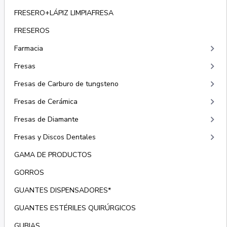
FRESERO+LÁPIZ LIMPIAFRESA
FRESEROS
keyboard_arrow_right
Farmacia
keyboard_arrow_right
Fresas
keyboard_arrow_right
Fresas de Carburo de tungsteno
keyboard_arrow_right
Fresas de Cerámica
keyboard_arrow_right
Fresas de Diamante
keyboard_arrow_right
Fresas y Discos Dentales
GAMA DE PRODUCTOS
GORROS
GUANTES DISPENSADORES*
GUANTES ESTÉRILES QUIRÚRGICOS
GUBIAS