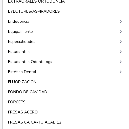
EXTRAORALES ORTODONCIA
EYECTORES/ASPIRADORES
keyboard_arrow_right
Endodoncia
keyboard_arrow_right
Equipamiento
keyboard_arrow_right
Especialidades
keyboard_arrow_right
Estudiantes
keyboard_arrow_right
Estudiantes Odontología
keyboard_arrow_right
Estética Dental
FLUORIZACION
FONDO DE CAVIDAD
FORCEPS
FRESAS ACERO
FRESAS CA CA-TU ACAB 12