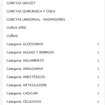
CURETAS GRACEY
CURETAS QUIRURGICA Y OSEA
CURETAS UNIVERSAL - RASPADORES
CURVA SPEE
CUÑAS
keyboard_arrow_right
Categoría: ACCESORIOS
keyboard_arrow_right
Categoría: AGUJAS Y JERINGAS
keyboard_arrow_right
Categoría: AISLAMIENTO
keyboard_arrow_right
Categoría: AMALGAMAS
keyboard_arrow_right
Categoría: ANESTÉSICOS
keyboard_arrow_right
Categoría: ARTICULACIÓN
keyboard_arrow_right
Categoría: CAD/CAM
keyboard_arrow_right
Categoría: CELULOSAS