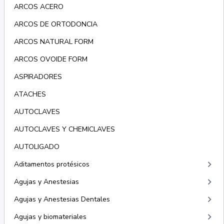
ARCOS ACERO
ARCOS DE ORTODONCIA
ARCOS NATURAL FORM
ARCOS OVOIDE FORM
ASPIRADORES
ATACHES
AUTOCLAVES
AUTOCLAVES Y CHEMICLAVES
AUTOLIGADO
keyboard_arrow_right
Aditamentos protésicos
keyboard_arrow_right
Agujas y Anestesias
keyboard_arrow_right
Agujas y Anestesias Dentales
keyboard_arrow_right
Agujas y biomateriales