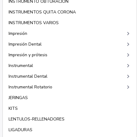
INSTRUMENTO OBTURACIÓN
INSTRUMENTOS QUITA CORONA
INSTRUMENTOS VARIOS
keyboard_arrow_right
Impresión
keyboard_arrow_right
Impresión Dental
keyboard_arrow_right
Impresión y prótesis
keyboard_arrow_right
Instrumental
keyboard_arrow_right
Instrumental Dental
keyboard_arrow_right
Instrumental Rotatorio
JERINGAS
KITS
LENTULOS-RELLENADORES
LIGADURAS