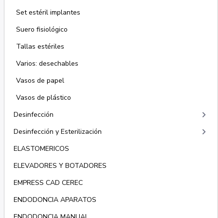
Set estéril implantes
Suero fisiológico
Tallas estériles
Varios: desechables
Vasos de papel
Vasos de plástico
keyboard_arrow_right
Desinfección
keyboard_arrow_right
Desinfección y Esterilización
ELASTOMERICOS
ELEVADORES Y BOTADORES
EMPRESS CAD CEREC
ENDODONCIA APARATOS
ENDODONCIA MANUAL