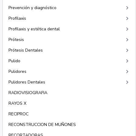
keyboard_arrow_right
Prevención y diagnóstico
keyboard_arrow_right
Profilaxis
keyboard_arrow_right
Profilaxis y estética dental
keyboard_arrow_right
Prótesis
keyboard_arrow_right
Prótesis Dentales
keyboard_arrow_right
Pulido
keyboard_arrow_right
Pulidores
keyboard_arrow_right
Pulidores Dentales
RADIOVISIOGRAFIA
RAYOS X
RECIPROC
RECONSTRUCCION DE MUÑONES
RECORTADORAS