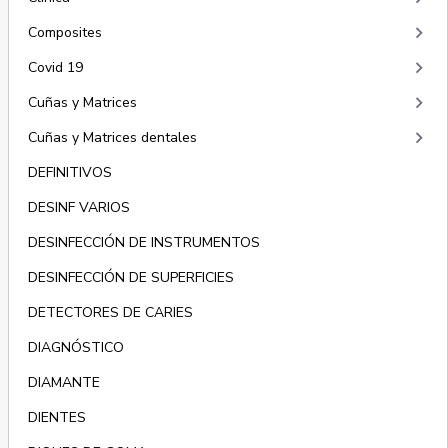
keyboard_arrow_right
Composites
keyboard_arrow_right
Covid 19
keyboard_arrow_right
Cuñas y Matrices
keyboard_arrow_right
Cuñas y Matrices dentales
DEFINITIVOS
DESINF VARIOS
DESINFECCIÓN DE INSTRUMENTOS
DESINFECCIÓN DE SUPERFICIES
DETECTORES DE CARIES
DIAGNÓSTICO
DIAMANTE
DIENTES