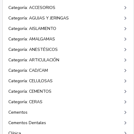
keyboard_arrow_right
Categoría: ACCESORIOS
keyboard_arrow_right
Categoría: AGUJAS Y JERINGAS
keyboard_arrow_right
Categoría: AISLAMIENTO
keyboard_arrow_right
Categoría: AMALGAMAS
keyboard_arrow_right
Categoría: ANESTÉSICOS
keyboard_arrow_right
Categoría: ARTICULACIÓN
keyboard_arrow_right
Categoría: CAD/CAM
keyboard_arrow_right
Categoría: CELULOSAS
keyboard_arrow_right
Categoría: CEMENTOS
keyboard_arrow_right
Categoría: CERAS
keyboard_arrow_right
Cementos
keyboard_arrow_right
Cementos Dentales
keyboard_arrow_right
Clínica