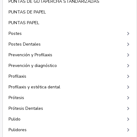
PUNTAS DE GUTAPERCHA STANDARIZADAS
PUNTAS DE PAPEL
PUNTAS PAPEL
keyboard_arrow_right
Postes
keyboard_arrow_right
Postes Dentales
keyboard_arrow_right
Prevención y Profilaxis
keyboard_arrow_right
Prevención y diagnóstico
keyboard_arrow_right
Profilaxis
keyboard_arrow_right
Profilaxis y estética dental
keyboard_arrow_right
Prótesis
keyboard_arrow_right
Prótesis Dentales
keyboard_arrow_right
Pulido
keyboard_arrow_right
Pulidores