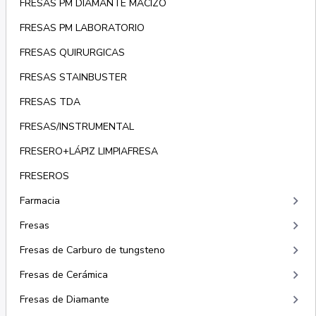
FRESAS PM DIAMANTE MACIZO
FRESAS PM LABORATORIO
FRESAS QUIRURGICAS
FRESAS STAINBUSTER
FRESAS TDA
FRESAS/INSTRUMENTAL
FRESERO+LÁPIZ LIMPIAFRESA
FRESEROS
keyboard_arrow_right
Farmacia
keyboard_arrow_right
Fresas
keyboard_arrow_right
Fresas de Carburo de tungsteno
keyboard_arrow_right
Fresas de Cerámica
keyboard_arrow_right
Fresas de Diamante