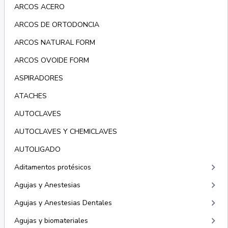
ARCOS ACERO
ARCOS DE ORTODONCIA
ARCOS NATURAL FORM
ARCOS OVOIDE FORM
ASPIRADORES
ATACHES
AUTOCLAVES
AUTOCLAVES Y CHEMICLAVES
AUTOLIGADO
keyboard_arrow_right
Aditamentos protésicos
keyboard_arrow_right
Agujas y Anestesias
keyboard_arrow_right
Agujas y Anestesias Dentales
keyboard_arrow_right
Agujas y biomateriales