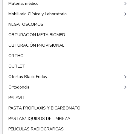
keyboard_arrow_right
Material médico
keyboard_arrow_right
Mobiliario Clínica y Laboratorio
NEGATOSCOPIOS
OBTURACION META BIOMED
OBTURACIÓN PROVISIONAL
ORTHO
OUTLET
keyboard_arrow_right
Ofertas Black Friday
keyboard_arrow_right
Ortodoncia
PALAVIT
PASTA PROFILAXIS Y BICARBONATO
PASTAS/LIQUIDOS DE LIMPIEZA
PELICULAS RADIOGRAFICAS