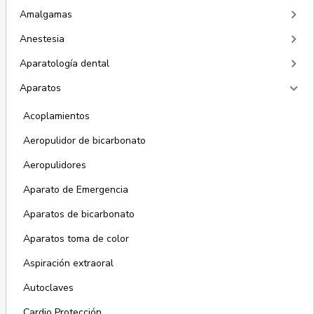
keyboard_arrow_right
Amalgamas
keyboard_arrow_right
Anestesia
keyboard_arrow_right
Aparatología dental
keyboard_arrow_right
Aparatos
Acoplamientos
Aeropulidor de bicarbonato
Aeropulidores
Aparato de Emergencia
Aparatos de bicarbonato
Aparatos toma de color
Aspiración extraoral
Autoclaves
Cardio Protección