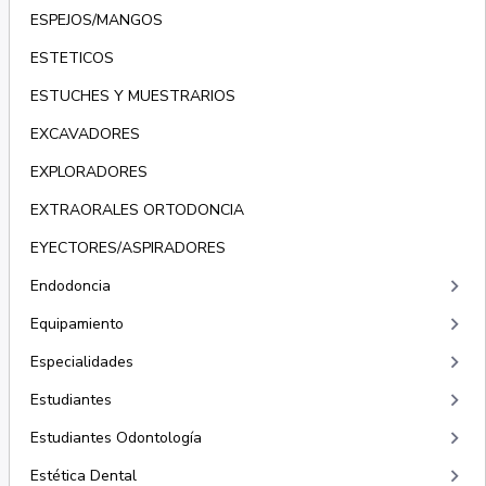
ESPEJOS/MANGOS
ESTETICOS
ESTUCHES Y MUESTRARIOS
EXCAVADORES
EXPLORADORES
EXTRAORALES ORTODONCIA
EYECTORES/ASPIRADORES
keyboard_arrow_right
Endodoncia
keyboard_arrow_right
Equipamiento
keyboard_arrow_right
Especialidades
keyboard_arrow_right
Estudiantes
keyboard_arrow_right
Estudiantes Odontología
keyboard_arrow_right
Estética Dental