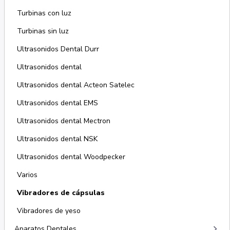
Turbinas con luz
Turbinas sin luz
Ultrasonidos Dental Durr
Ultrasonidos dental
Ultrasonidos dental Acteon Satelec
Ultrasonidos dental EMS
Ultrasonidos dental Mectron
Ultrasonidos dental NSK
Ultrasonidos dental Woodpecker
Varios
Vibradores de cápsulas
Vibradores de yeso
keyboard_arrow_right
Aparatos Dentales