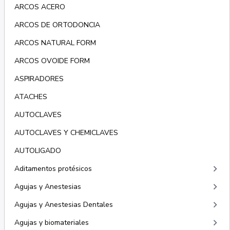
ARCOS ACERO
ARCOS DE ORTODONCIA
ARCOS NATURAL FORM
ARCOS OVOIDE FORM
ASPIRADORES
ATACHES
AUTOCLAVES
AUTOCLAVES Y CHEMICLAVES
AUTOLIGADO
keyboard_arrow_right
Aditamentos protésicos
keyboard_arrow_right
Agujas y Anestesias
keyboard_arrow_right
Agujas y Anestesias Dentales
keyboard_arrow_right
Agujas y biomateriales