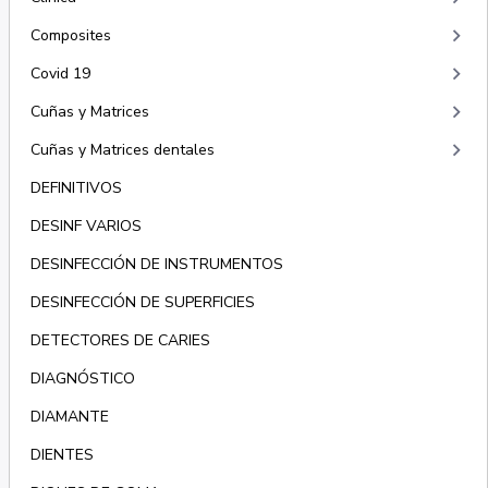
keyboard_arrow_right
Composites
keyboard_arrow_right
Covid 19
keyboard_arrow_right
Cuñas y Matrices
keyboard_arrow_right
Cuñas y Matrices dentales
DEFINITIVOS
DESINF VARIOS
DESINFECCIÓN DE INSTRUMENTOS
DESINFECCIÓN DE SUPERFICIES
DETECTORES DE CARIES
DIAGNÓSTICO
DIAMANTE
DIENTES