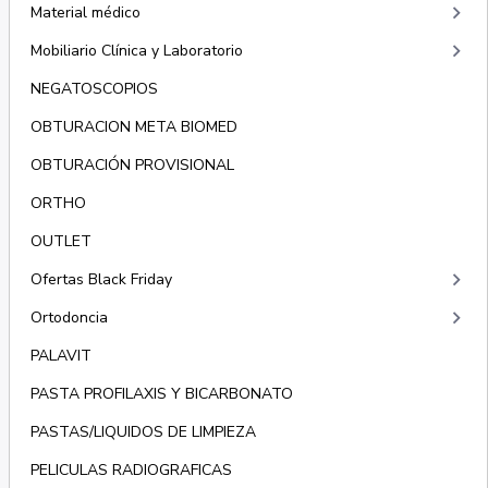
keyboard_arrow_right
Material médico
keyboard_arrow_right
Mobiliario Clínica y Laboratorio
NEGATOSCOPIOS
OBTURACION META BIOMED
OBTURACIÓN PROVISIONAL
ORTHO
OUTLET
keyboard_arrow_right
Ofertas Black Friday
keyboard_arrow_right
Ortodoncia
PALAVIT
PASTA PROFILAXIS Y BICARBONATO
PASTAS/LIQUIDOS DE LIMPIEZA
PELICULAS RADIOGRAFICAS