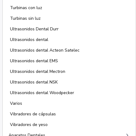
Turbinas con luz
Turbinas sin luz
Ultrasonidos Dental Durr
Ultrasonidos dental
Ultrasonidos dental Acteon Satelec
Ultrasonidos dental EMS
Ultrasonidos dental Mectron
Ultrasonidos dental NSK
Ultrasonidos dental Woodpecker
Varios
Vibradores de cápsulas
Vibradores de yeso
keyboard_arrow_right
Aparatos Dentales