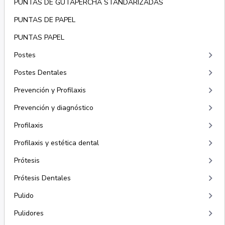
PUNTAS DE GUTAPERCHA STANDARIZADAS
PUNTAS DE PAPEL
PUNTAS PAPEL
keyboard_arrow_right
Postes
keyboard_arrow_right
Postes Dentales
keyboard_arrow_right
Prevención y Profilaxis
keyboard_arrow_right
Prevención y diagnóstico
keyboard_arrow_right
Profilaxis
keyboard_arrow_right
Profilaxis y estética dental
keyboard_arrow_right
Prótesis
keyboard_arrow_right
Prótesis Dentales
keyboard_arrow_right
Pulido
keyboard_arrow_right
Pulidores