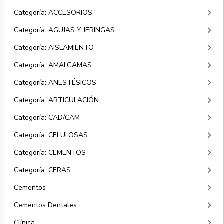
keyboard_arrow_right
Categoría: ACCESORIOS
keyboard_arrow_right
Categoría: AGUJAS Y JERINGAS
keyboard_arrow_right
Categoría: AISLAMIENTO
keyboard_arrow_right
Categoría: AMALGAMAS
keyboard_arrow_right
Categoría: ANESTÉSICOS
keyboard_arrow_right
Categoría: ARTICULACIÓN
keyboard_arrow_right
Categoría: CAD/CAM
keyboard_arrow_right
Categoría: CELULOSAS
keyboard_arrow_right
Categoría: CEMENTOS
keyboard_arrow_right
Categoría: CERAS
keyboard_arrow_right
Cementos
keyboard_arrow_right
Cementos Dentales
keyboard_arrow_right
Clínica