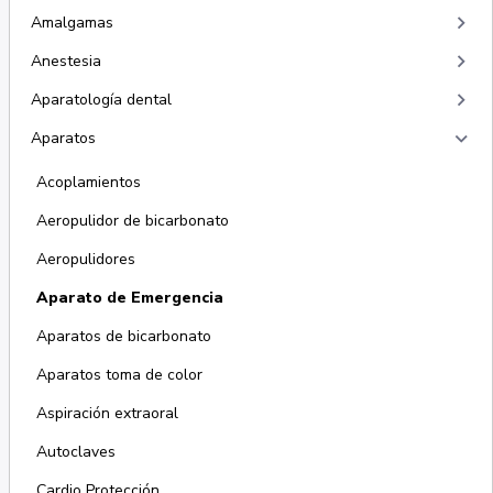
keyboard_arrow_right
Amalgamas
keyboard_arrow_right
Anestesia
keyboard_arrow_right
Aparatología dental
keyboard_arrow_right
Aparatos
Acoplamientos
Aeropulidor de bicarbonato
Aeropulidores
Aparato de Emergencia
Aparatos de bicarbonato
Aparatos toma de color
Aspiración extraoral
Autoclaves
Cardio Protección