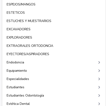
ESPEJOS/MANGOS
ESTETICOS
ESTUCHES Y MUESTRARIOS
EXCAVADORES
EXPLORADORES
EXTRAORALES ORTODONCIA
EYECTORES/ASPIRADORES
keyboard_arrow_right
Endodoncia
keyboard_arrow_right
Equipamiento
keyboard_arrow_right
Especialidades
keyboard_arrow_right
Estudiantes
keyboard_arrow_right
Estudiantes Odontología
keyboard_arrow_right
Estética Dental