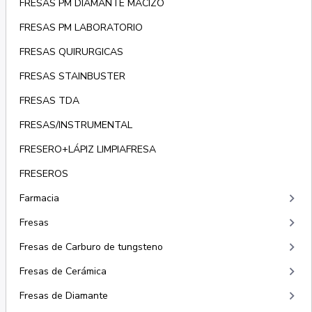
FRESAS PM DIAMANTE MACIZO
FRESAS PM LABORATORIO
FRESAS QUIRURGICAS
FRESAS STAINBUSTER
FRESAS TDA
FRESAS/INSTRUMENTAL
FRESERO+LÁPIZ LIMPIAFRESA
FRESEROS
keyboard_arrow_right
Farmacia
keyboard_arrow_right
Fresas
keyboard_arrow_right
Fresas de Carburo de tungsteno
keyboard_arrow_right
Fresas de Cerámica
keyboard_arrow_right
Fresas de Diamante