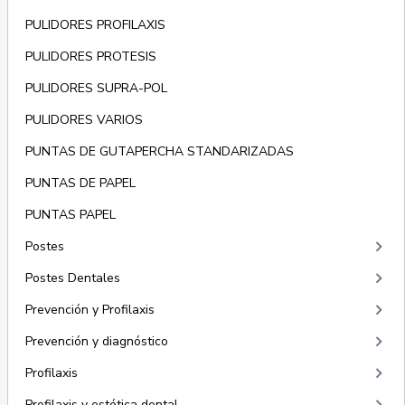
PULIDORES PROFILAXIS
PULIDORES PROTESIS
PULIDORES SUPRA-POL
PULIDORES VARIOS
PUNTAS DE GUTAPERCHA STANDARIZADAS
PUNTAS DE PAPEL
PUNTAS PAPEL
keyboard_arrow_right
Postes
keyboard_arrow_right
Postes Dentales
keyboard_arrow_right
Prevención y Profilaxis
keyboard_arrow_right
Prevención y diagnóstico
keyboard_arrow_right
Profilaxis
Profilaxis y estética dental