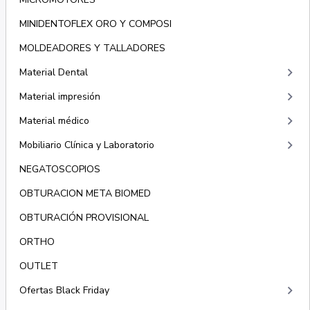
MINIDENTOFLEX ORO Y COMPOSI
MOLDEADORES Y TALLADORES
keyboard_arrow_right
Material Dental
keyboard_arrow_right
Material impresión
keyboard_arrow_right
Material médico
keyboard_arrow_right
Mobiliario Clínica y Laboratorio
NEGATOSCOPIOS
OBTURACION META BIOMED
OBTURACIÓN PROVISIONAL
ORTHO
OUTLET
keyboard_arrow_right
Ofertas Black Friday