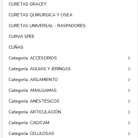
CURETAS GRACEY
CURETAS QUIRURGICA Y OSEA
CURETAS UNIVERSAL - RASPADORES
CURVA SPEE
CUÑAS
keyboard_arrow_right
Categoría: ACCESORIOS
keyboard_arrow_right
Categoría: AGUJAS Y JERINGAS
keyboard_arrow_right
Categoría: AISLAMIENTO
keyboard_arrow_right
Categoría: AMALGAMAS
keyboard_arrow_right
Categoría: ANESTÉSICOS
keyboard_arrow_right
Categoría: ARTICULACIÓN
keyboard_arrow_right
Categoría: CAD/CAM
keyboard_arrow_right
Categoría: CELULOSAS