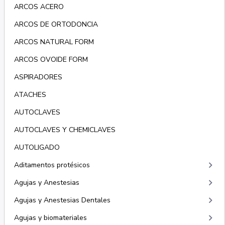
ARCOS ACERO
ARCOS DE ORTODONCIA
ARCOS NATURAL FORM
ARCOS OVOIDE FORM
ASPIRADORES
ATACHES
AUTOCLAVES
AUTOCLAVES Y CHEMICLAVES
AUTOLIGADO
keyboard_arrow_right
Aditamentos protésicos
keyboard_arrow_right
Agujas y Anestesias
keyboard_arrow_right
Agujas y Anestesias Dentales
keyboard_arrow_right
Agujas y biomateriales