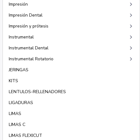
keyboard_arrow_right
Impresión
keyboard_arrow_right
Impresión Dental
keyboard_arrow_right
Impresión y prótesis
keyboard_arrow_right
Instrumental
keyboard_arrow_right
Instrumental Dental
keyboard_arrow_right
Instrumental Rotatorio
JERINGAS
KITS
LENTULOS-RELLENADORES
LIGADURAS
LIMAS
LIMAS C
LIMAS FLEXICUT