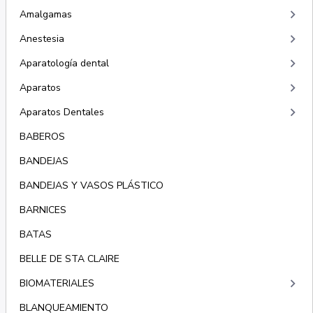
keyboard_arrow_right
Amalgamas
keyboard_arrow_right
Anestesia
keyboard_arrow_right
Aparatología dental
keyboard_arrow_right
Aparatos
keyboard_arrow_right
Aparatos Dentales
BABEROS
BANDEJAS
BANDEJAS Y VASOS PLÁSTICO
BARNICES
BATAS
BELLE DE STA CLAIRE
keyboard_arrow_right
BIOMATERIALES
BLANQUEAMIENTO