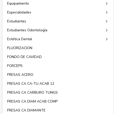
keyboard_arrow_right
Equipamiento
keyboard_arrow_right
Especialidades
keyboard_arrow_right
Estudiantes
keyboard_arrow_right
Estudiantes Odontología
keyboard_arrow_right
Estética Dental
FLUORIZACION
FONDO DE CAVIDAD
FORCEPS
FRESAS ACERO
FRESAS CA CA-TU ACAB 12
FRESAS CA CARBURO TUNGS
FRESAS CA DIAM ACAB COMP
FRESAS CA DIAMANTE