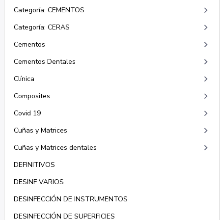
keyboard_arrow_right
Categoría: CEMENTOS
keyboard_arrow_right
Categoría: CERAS
keyboard_arrow_right
Cementos
keyboard_arrow_right
Cementos Dentales
keyboard_arrow_right
Clínica
keyboard_arrow_right
Composites
keyboard_arrow_right
Covid 19
keyboard_arrow_right
Cuñas y Matrices
keyboard_arrow_right
Cuñas y Matrices dentales
DEFINITIVOS
DESINF VARIOS
DESINFECCIÓN DE INSTRUMENTOS
DESINFECCIÓN DE SUPERFICIES