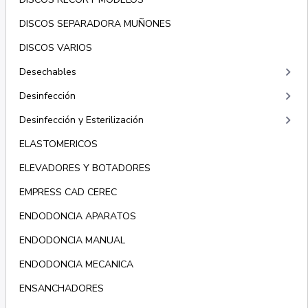
DISCOS SEPARADORA MUÑONES
DISCOS VARIOS
keyboard_arrow_right
Desechables
keyboard_arrow_right
Desinfección
keyboard_arrow_right
Desinfección y Esterilización
ELASTOMERICOS
ELEVADORES Y BOTADORES
EMPRESS CAD CEREC
ENDODONCIA APARATOS
ENDODONCIA MANUAL
ENDODONCIA MECANICA
ENSANCHADORES