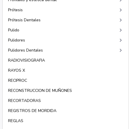
keyboard_arrow_right
keyboard_arrow_right
Prótesis
keyboard_arrow_right
Prótesis Dentales
keyboard_arrow_right
Pulido
keyboard_arrow_right
Pulidores
keyboard_arrow_right
Pulidores Dentales
RADIOVISIOGRAFIA
RAYOS X
RECIPROC
RECONSTRUCCION DE MUÑONES
RECORTADORAS
REGISTROS DE MORDIDA
REGLAS