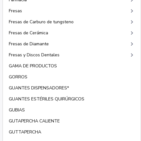
keyboard_arrow_right
keyboard_arrow_right
Fresas
keyboard_arrow_right
Fresas de Carburo de tungsteno
keyboard_arrow_right
Fresas de Cerámica
keyboard_arrow_right
Fresas de Diamante
keyboard_arrow_right
Fresas y Discos Dentales
GAMA DE PRODUCTOS
GORROS
GUANTES DISPENSADORES*
GUANTES ESTÉRILES QUIRÚRGICOS
GUBIAS
GUTAPERCHA CALIENTE
GUTTAPERCHA