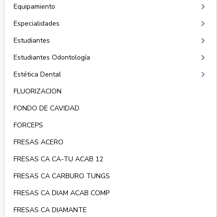
keyboard_arrow_right
Equipamiento
keyboard_arrow_right
Especialidades
keyboard_arrow_right
Estudiantes
keyboard_arrow_right
Estudiantes Odontología
keyboard_arrow_right
Estética Dental
FLUORIZACION
FONDO DE CAVIDAD
FORCEPS
FRESAS ACERO
FRESAS CA CA-TU ACAB 12
FRESAS CA CARBURO TUNGS
FRESAS CA DIAM ACAB COMP
FRESAS CA DIAMANTE