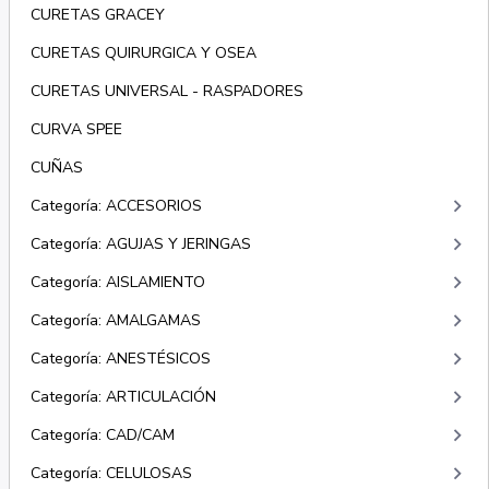
CURETAS GRACEY
CURETAS QUIRURGICA Y OSEA
CURETAS UNIVERSAL - RASPADORES
CURVA SPEE
CUÑAS
keyboard_arrow_right
Categoría: ACCESORIOS
keyboard_arrow_right
Categoría: AGUJAS Y JERINGAS
keyboard_arrow_right
Categoría: AISLAMIENTO
keyboard_arrow_right
Categoría: AMALGAMAS
keyboard_arrow_right
Categoría: ANESTÉSICOS
keyboard_arrow_right
Categoría: ARTICULACIÓN
keyboard_arrow_right
Categoría: CAD/CAM
keyboard_arrow_right
Categoría: CELULOSAS