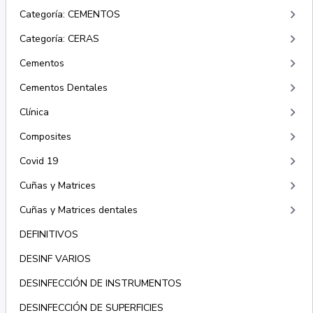
keyboard_arrow_right
Categoría: CEMENTOS
keyboard_arrow_right
Categoría: CERAS
keyboard_arrow_right
Cementos
keyboard_arrow_right
Cementos Dentales
keyboard_arrow_right
Clínica
keyboard_arrow_right
Composites
keyboard_arrow_right
Covid 19
keyboard_arrow_right
Cuñas y Matrices
keyboard_arrow_right
Cuñas y Matrices dentales
DEFINITIVOS
DESINF VARIOS
DESINFECCIÓN DE INSTRUMENTOS
DESINFECCIÓN DE SUPERFICIES