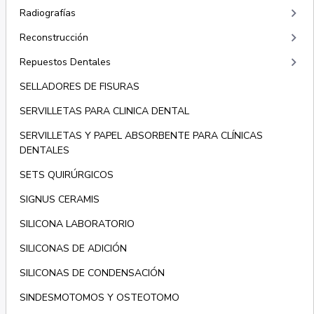
keyboard_arrow_right
Radiografías
keyboard_arrow_right
Reconstrucción
keyboard_arrow_right
Repuestos Dentales
SELLADORES DE FISURAS
SERVILLETAS PARA CLINICA DENTAL
SERVILLETAS Y PAPEL ABSORBENTE PARA CLÍNICAS
DENTALES
SETS QUIRÚRGICOS
SIGNUS CERAMIS
SILICONA LABORATORIO
SILICONAS DE ADICIÓN
SILICONAS DE CONDENSACIÓN
SINDESMOTOMOS Y OSTEOTOMO