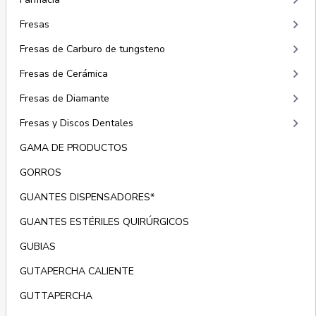
keyboard_arrow_right
keyboard_arrow_right
Fresas
keyboard_arrow_right
Fresas de Carburo de tungsteno
keyboard_arrow_right
Fresas de Cerámica
keyboard_arrow_right
Fresas de Diamante
keyboard_arrow_right
Fresas y Discos Dentales
GAMA DE PRODUCTOS
GORROS
GUANTES DISPENSADORES*
GUANTES ESTÉRILES QUIRÚRGICOS
GUBIAS
GUTAPERCHA CALIENTE
GUTTAPERCHA