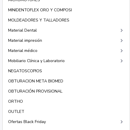
MINIDENTOFLEX ORO Y COMPOSI
MOLDEADORES Y TALLADORES
keyboard_arrow_right
Material Dental
keyboard_arrow_right
Material impresión
keyboard_arrow_right
Material médico
keyboard_arrow_right
Mobiliario Clínica y Laboratorio
NEGATOSCOPIOS
OBTURACION META BIOMED
OBTURACIÓN PROVISIONAL
ORTHO
OUTLET
keyboard_arrow_right
Ofertas Black Friday