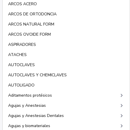
ARCOS ACERO
ARCOS DE ORTODONCIA
ARCOS NATURAL FORM
ARCOS OVOIDE FORM
ASPIRADORES
ATACHES
AUTOCLAVES
AUTOCLAVES Y CHEMICLAVES
AUTOLIGADO
keyboard_arrow_right
Aditamentos protésicos
keyboard_arrow_right
Agujas y Anestesias
keyboard_arrow_right
Agujas y Anestesias Dentales
keyboard_arrow_right
Agujas y biomateriales