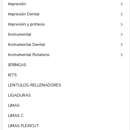
keyboard_arrow_right
Impresión
keyboard_arrow_right
Impresión Dental
keyboard_arrow_right
Impresión y prótesis
keyboard_arrow_right
Instrumental
keyboard_arrow_right
Instrumental Dental
keyboard_arrow_right
Instrumental Rotatorio
JERINGAS
KITS
LENTULOS-RELLENADORES
LIGADURAS
LIMAS
LIMAS C
LIMAS FLEXICUT