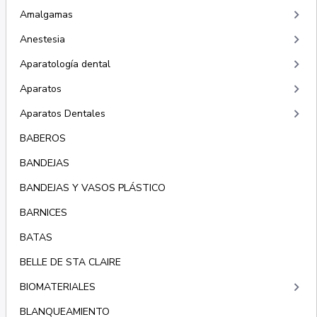
keyboard_arrow_right
Amalgamas
keyboard_arrow_right
Anestesia
keyboard_arrow_right
Aparatología dental
keyboard_arrow_right
Aparatos
keyboard_arrow_right
Aparatos Dentales
BABEROS
BANDEJAS
BANDEJAS Y VASOS PLÁSTICO
BARNICES
BATAS
BELLE DE STA CLAIRE
keyboard_arrow_right
BIOMATERIALES
BLANQUEAMIENTO