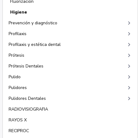
Fluorización
Higiene
keyboard_arrow_right
Prevención y diagnóstico
keyboard_arrow_right
Profilaxis
keyboard_arrow_right
Profilaxis y estética dental
keyboard_arrow_right
Prótesis
keyboard_arrow_right
Prótesis Dentales
keyboard_arrow_right
Pulido
keyboard_arrow_right
Pulidores
keyboard_arrow_right
Pulidores Dentales
RADIOVISIOGRAFIA
RAYOS X
RECIPROC