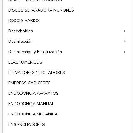
DISCOS SEPARADORA MUÑONES
DISCOS VARIOS
keyboard_arrow_right
Desechables
keyboard_arrow_right
Desinfección
keyboard_arrow_right
Desinfección y Esterilización
ELASTOMERICOS
ELEVADORES Y BOTADORES
EMPRESS CAD CEREC
ENDODONCIA APARATOS
ENDODONCIA MANUAL
ENDODONCIA MECANICA
ENSANCHADORES