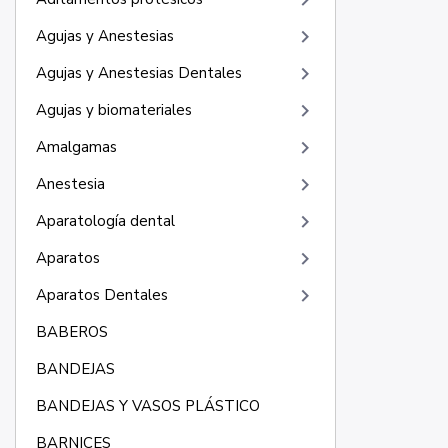
keyboard_arrow_right
keyboard_arrow_right
Agujas y Anestesias
keyboard_arrow_right
Agujas y Anestesias Dentales
keyboard_arrow_right
Agujas y biomateriales
keyboard_arrow_right
Amalgamas
keyboard_arrow_right
Anestesia
keyboard_arrow_right
Aparatología dental
keyboard_arrow_right
Aparatos
keyboard_arrow_right
Aparatos Dentales
BABEROS
BANDEJAS
BANDEJAS Y VASOS PLÁSTICO
BARNICES