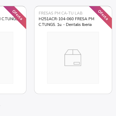
Oferta
Oferta
FRESAS PM CA-TU LAB
C.TUNGS. 
H251ACR-104-060 FRESA PM 
C.TUNGS. 1u. - Dentalis Iberia
right