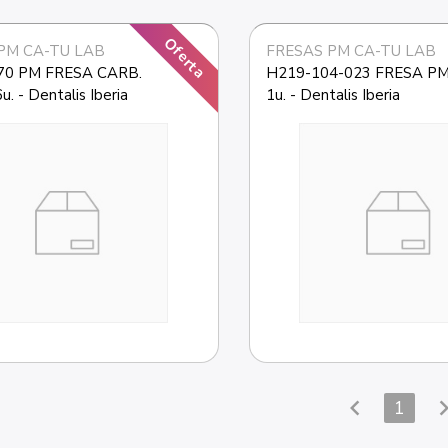
Oferta
PM CA-TU LAB
FRESAS PM CA-TU LAB
70 PM FRESA CARB. 
H219-104-023 FRESA PM 
. - Dentalis Iberia
1u. - Dentalis Iberia
chevron_left
chevron_
1