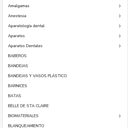
keyboard_arrow_right
Amalgamas
keyboard_arrow_right
Anestesia
keyboard_arrow_right
Aparatología dental
keyboard_arrow_right
Aparatos
keyboard_arrow_right
Aparatos Dentales
BABEROS
BANDEJAS
BANDEJAS Y VASOS PLÁSTICO
BARNICES
BATAS
BELLE DE STA CLAIRE
keyboard_arrow_right
BIOMATERIALES
BLANQUEAMIENTO