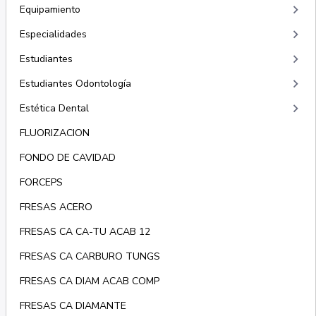
keyboard_arrow_right
Equipamiento
keyboard_arrow_right
Especialidades
keyboard_arrow_right
Estudiantes
keyboard_arrow_right
Estudiantes Odontología
keyboard_arrow_right
Estética Dental
FLUORIZACION
FONDO DE CAVIDAD
FORCEPS
FRESAS ACERO
FRESAS CA CA-TU ACAB 12
FRESAS CA CARBURO TUNGS
FRESAS CA DIAM ACAB COMP
FRESAS CA DIAMANTE