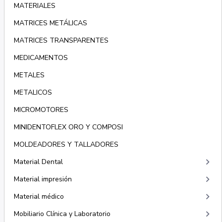
MATERIALES
MATRICES METÁLICAS
MATRICES TRANSPARENTES
MEDICAMENTOS
METALES
METALICOS
MICROMOTORES
MINIDENTOFLEX ORO Y COMPOSI
MOLDEADORES Y TALLADORES
keyboard_arrow_right
Material Dental
keyboard_arrow_right
Material impresión
keyboard_arrow_right
Material médico
keyboard_arrow_right
Mobiliario Clínica y Laboratorio