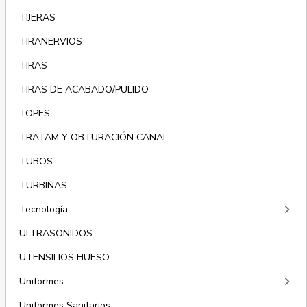
TIJERAS
TIRANERVIOS
TIRAS
TIRAS DE ACABADO/PULIDO
TOPES
TRATAM Y OBTURACIÓN CANAL
TUBOS
TURBINAS
keyboard_arrow_right
Tecnología
ULTRASONIDOS
UTENSILIOS HUESO
keyboard_arrow_right
Uniformes
Uniformes Sanitarios