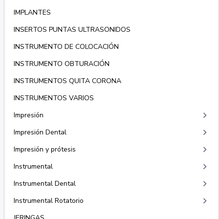
IMPLANTES
INSERTOS PUNTAS ULTRASONIDOS
INSTRUMENTO DE COLOCACIÓN
INSTRUMENTO OBTURACIÓN
INSTRUMENTOS QUITA CORONA
INSTRUMENTOS VARIOS
keyboard_arrow_right
Impresión
keyboard_arrow_right
Impresión Dental
keyboard_arrow_right
Impresión y prótesis
keyboard_arrow_right
Instrumental
keyboard_arrow_right
Instrumental Dental
keyboard_arrow_right
Instrumental Rotatorio
JERINGAS