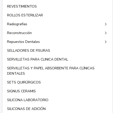
REVESTIMIENTOS
ROLLOS ESTERILIZAR
keyboard_arrow_right
Radiografías
keyboard_arrow_right
Reconstrucción
keyboard_arrow_right
Repuestos Dentales
SELLADORES DE FISURAS
SERVILLETAS PARA CLINICA DENTAL
SERVILLETAS Y PAPEL ABSORBENTE PARA CLÍNICAS
DENTALES
SETS QUIRÚRGICOS
SIGNUS CERAMIS
SILICONA LABORATORIO
SILICONAS DE ADICIÓN