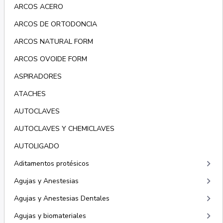
ARCOS ACERO
ARCOS DE ORTODONCIA
ARCOS NATURAL FORM
ARCOS OVOIDE FORM
ASPIRADORES
ATACHES
AUTOCLAVES
AUTOCLAVES Y CHEMICLAVES
AUTOLIGADO
keyboard_arrow_right
Aditamentos protésicos
keyboard_arrow_right
Agujas y Anestesias
keyboard_arrow_right
Agujas y Anestesias Dentales
keyboard_arrow_right
Agujas y biomateriales