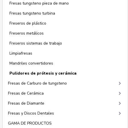
Fresas tungsteno pieza de mano
Fresas tungsteno turbina
Freseros de plástico
Freseros metálicos
Freseros sistemas de trabajo
Limpiafresas
Mandriles convertidores
Pulidores de prótesis y cerámica
keyboard_arrow_right
Fresas de Carburo de tungsteno
keyboard_arrow_right
Fresas de Cerámica
keyboard_arrow_right
Fresas de Diamante
keyboard_arrow_right
Fresas y Discos Dentales
GAMA DE PRODUCTOS