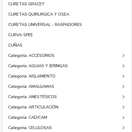
CURETAS GRACEY
CURETAS QUIRURGICA Y OSEA
CURETAS UNIVERSAL - RASPADORES
CURVA SPEE
CUÑAS
keyboard_arrow_right
Categoría: ACCESORIOS
keyboard_arrow_right
Categoría: AGUJAS Y JERINGAS
keyboard_arrow_right
Categoría: AISLAMIENTO
keyboard_arrow_right
Categoría: AMALGAMAS
keyboard_arrow_right
Categoría: ANESTÉSICOS
keyboard_arrow_right
Categoría: ARTICULACIÓN
keyboard_arrow_right
Categoría: CAD/CAM
keyboard_arrow_right
Categoría: CELULOSAS