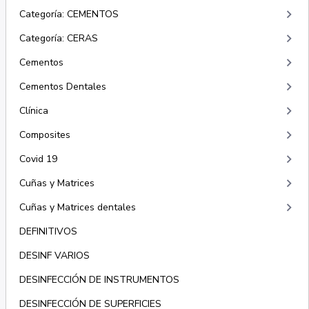
keyboard_arrow_right
Categoría: CEMENTOS
keyboard_arrow_right
Categoría: CERAS
keyboard_arrow_right
Cementos
keyboard_arrow_right
Cementos Dentales
keyboard_arrow_right
Clínica
keyboard_arrow_right
Composites
keyboard_arrow_right
Covid 19
keyboard_arrow_right
Cuñas y Matrices
keyboard_arrow_right
Cuñas y Matrices dentales
DEFINITIVOS
DESINF VARIOS
DESINFECCIÓN DE INSTRUMENTOS
DESINFECCIÓN DE SUPERFICIES