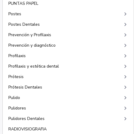
PUNTAS PAPEL
keyboard_arrow_right
Postes
keyboard_arrow_right
Postes Dentales
keyboard_arrow_right
Prevención y Profilaxis
keyboard_arrow_right
Prevención y diagnóstico
keyboard_arrow_right
Profilaxis
keyboard_arrow_right
Profilaxis y estética dental
keyboard_arrow_right
Prótesis
keyboard_arrow_right
Prótesis Dentales
keyboard_arrow_right
Pulido
keyboard_arrow_right
Pulidores
keyboard_arrow_right
Pulidores Dentales
RADIOVISIOGRAFIA