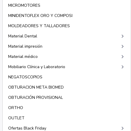
MICROMOTORES
MINIDENTOFLEX ORO Y COMPOSI
MOLDEADORES Y TALLADORES
keyboard_arrow_right
Material Dental
keyboard_arrow_right
Material impresión
keyboard_arrow_right
Material médico
keyboard_arrow_right
Mobiliario Clínica y Laboratorio
NEGATOSCOPIOS
OBTURACION META BIOMED
OBTURACIÓN PROVISIONAL
ORTHO
OUTLET
keyboard_arrow_right
Ofertas Black Friday