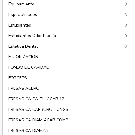
keyboard_arrow_right
Equipamiento
keyboard_arrow_right
Especialidades
keyboard_arrow_right
Estudiantes
keyboard_arrow_right
Estudiantes Odontología
keyboard_arrow_right
Estética Dental
FLUORIZACION
FONDO DE CAVIDAD
FORCEPS
FRESAS ACERO
FRESAS CA CA-TU ACAB 12
FRESAS CA CARBURO TUNGS
FRESAS CA DIAM ACAB COMP
FRESAS CA DIAMANTE