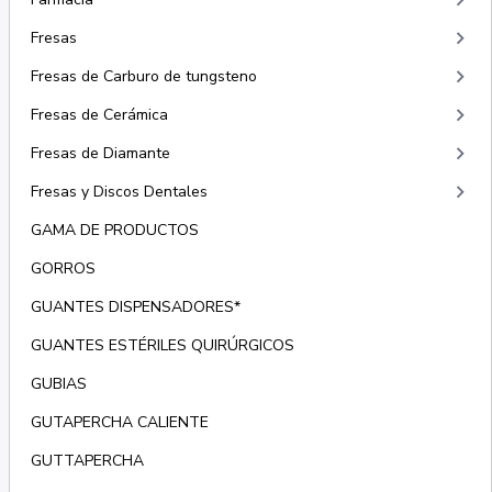
keyboard_arrow_right
keyboard_arrow_right
Fresas
keyboard_arrow_right
Fresas de Carburo de tungsteno
keyboard_arrow_right
Fresas de Cerámica
keyboard_arrow_right
Fresas de Diamante
keyboard_arrow_right
Fresas y Discos Dentales
GAMA DE PRODUCTOS
GORROS
GUANTES DISPENSADORES*
GUANTES ESTÉRILES QUIRÚRGICOS
GUBIAS
GUTAPERCHA CALIENTE
GUTTAPERCHA