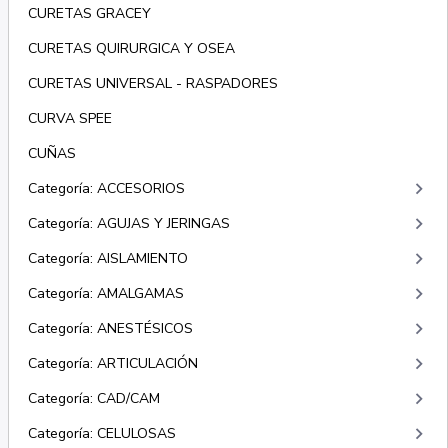
CURETAS GRACEY
CURETAS QUIRURGICA Y OSEA
CURETAS UNIVERSAL - RASPADORES
CURVA SPEE
CUÑAS
keyboard_arrow_right
Categoría: ACCESORIOS
keyboard_arrow_right
Categoría: AGUJAS Y JERINGAS
keyboard_arrow_right
Categoría: AISLAMIENTO
keyboard_arrow_right
Categoría: AMALGAMAS
keyboard_arrow_right
Categoría: ANESTÉSICOS
keyboard_arrow_right
Categoría: ARTICULACIÓN
keyboard_arrow_right
Categoría: CAD/CAM
keyboard_arrow_right
Categoría: CELULOSAS