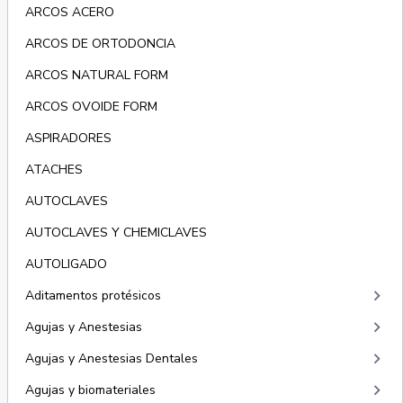
ARCOS ACERO
ARCOS DE ORTODONCIA
ARCOS NATURAL FORM
ARCOS OVOIDE FORM
ASPIRADORES
ATACHES
AUTOCLAVES
AUTOCLAVES Y CHEMICLAVES
AUTOLIGADO
keyboard_arrow_right
Aditamentos protésicos
keyboard_arrow_right
Agujas y Anestesias
keyboard_arrow_right
Agujas y Anestesias Dentales
keyboard_arrow_right
Agujas y biomateriales