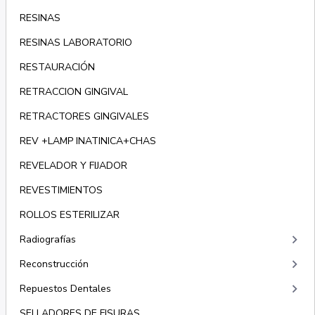
RESINAS
RESINAS LABORATORIO
RESTAURACIÓN
RETRACCION GINGIVAL
RETRACTORES GINGIVALES
REV +LAMP INATINICA+CHAS
REVELADOR Y FIJADOR
REVESTIMIENTOS
ROLLOS ESTERILIZAR
keyboard_arrow_right
Radiografías
keyboard_arrow_right
Reconstrucción
keyboard_arrow_right
Repuestos Dentales
SELLADORES DE FISURAS