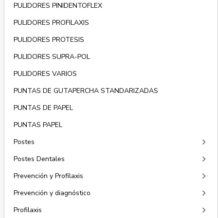
PULIDORES PINIDENTOFLEX
PULIDORES PROFILAXIS
PULIDORES PROTESIS
PULIDORES SUPRA-POL
PULIDORES VARIOS
PUNTAS DE GUTAPERCHA STANDARIZADAS
PUNTAS DE PAPEL
PUNTAS PAPEL
keyboard_arrow_right
Postes
keyboard_arrow_right
Postes Dentales
keyboard_arrow_right
Prevención y Profilaxis
keyboard_arrow_right
Prevención y diagnóstico
keyboard_arrow_right
Profilaxis