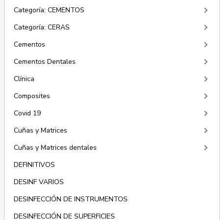
keyboard_arrow_right
Categoría: CEMENTOS
keyboard_arrow_right
Categoría: CERAS
keyboard_arrow_right
Cementos
keyboard_arrow_right
Cementos Dentales
keyboard_arrow_right
Clínica
keyboard_arrow_right
Composites
keyboard_arrow_right
Covid 19
keyboard_arrow_right
Cuñas y Matrices
keyboard_arrow_right
Cuñas y Matrices dentales
DEFINITIVOS
DESINF VARIOS
DESINFECCIÓN DE INSTRUMENTOS
DESINFECCIÓN DE SUPERFICIES