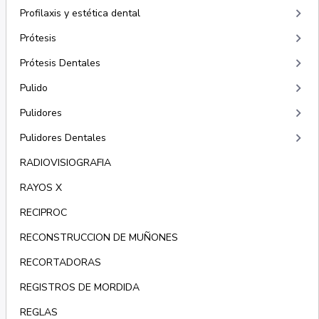
keyboard_arrow_right
Profilaxis y estética dental
keyboard_arrow_right
Prótesis
keyboard_arrow_right
Prótesis Dentales
keyboard_arrow_right
Pulido
keyboard_arrow_right
Pulidores
keyboard_arrow_right
Pulidores Dentales
RADIOVISIOGRAFIA
RAYOS X
RECIPROC
RECONSTRUCCION DE MUÑONES
RECORTADORAS
REGISTROS DE MORDIDA
REGLAS