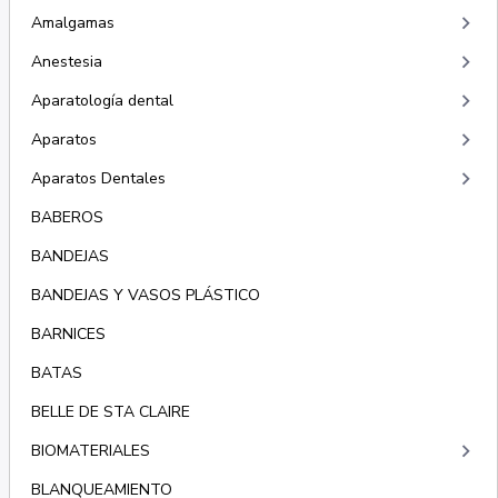
keyboard_arrow_right
Amalgamas
keyboard_arrow_right
Anestesia
keyboard_arrow_right
Aparatología dental
keyboard_arrow_right
Aparatos
keyboard_arrow_right
Aparatos Dentales
BABEROS
BANDEJAS
BANDEJAS Y VASOS PLÁSTICO
BARNICES
BATAS
BELLE DE STA CLAIRE
keyboard_arrow_right
BIOMATERIALES
BLANQUEAMIENTO