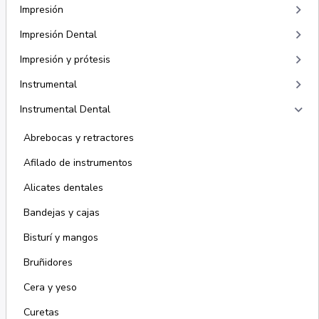
keyboard_arrow_right
Impresión
keyboard_arrow_right
Impresión Dental
keyboard_arrow_right
Impresión y prótesis
keyboard_arrow_right
Instrumental
keyboard_arrow_right
Instrumental Dental
Abrebocas y retractores
Afilado de instrumentos
Alicates dentales
Bandejas y cajas
Bisturí y mangos
Bruñidores
Cera y yeso
Curetas