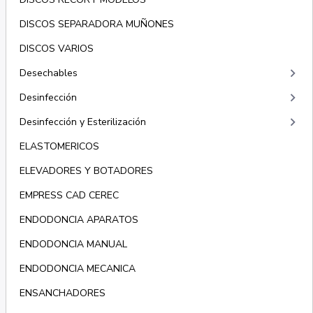
DISCOS SEPARADORA MUÑONES
DISCOS VARIOS
keyboard_arrow_right
Desechables
keyboard_arrow_right
Desinfección
keyboard_arrow_right
Desinfección y Esterilización
ELASTOMERICOS
ELEVADORES Y BOTADORES
EMPRESS CAD CEREC
ENDODONCIA APARATOS
ENDODONCIA MANUAL
ENDODONCIA MECANICA
ENSANCHADORES