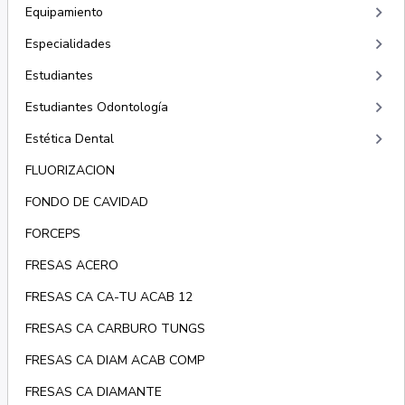
keyboard_arrow_right
Equipamiento
keyboard_arrow_right
Especialidades
keyboard_arrow_right
Estudiantes
keyboard_arrow_right
Estudiantes Odontología
keyboard_arrow_right
Estética Dental
FLUORIZACION
FONDO DE CAVIDAD
FORCEPS
FRESAS ACERO
FRESAS CA CA-TU ACAB 12
FRESAS CA CARBURO TUNGS
FRESAS CA DIAM ACAB COMP
FRESAS CA DIAMANTE