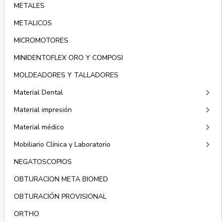
METALES
METALICOS
MICROMOTORES
MINIDENTOFLEX ORO Y COMPOSI
MOLDEADORES Y TALLADORES
keyboard_arrow_right
Material Dental
keyboard_arrow_right
Material impresión
keyboard_arrow_right
Material médico
keyboard_arrow_right
Mobiliario Clínica y Laboratorio
NEGATOSCOPIOS
OBTURACION META BIOMED
OBTURACIÓN PROVISIONAL
ORTHO