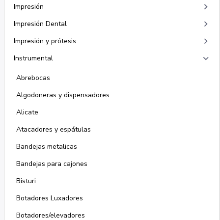
keyboard_arrow_right
Impresión
keyboard_arrow_right
Impresión Dental
keyboard_arrow_right
Impresión y prótesis
keyboard_arrow_right
Instrumental
Abrebocas
Algodoneras y dispensadores
Alicate
Atacadores y espátulas
Bandejas metalicas
Bandejas para cajones
Bisturi
Botadores Luxadores
Botadores/elevadores