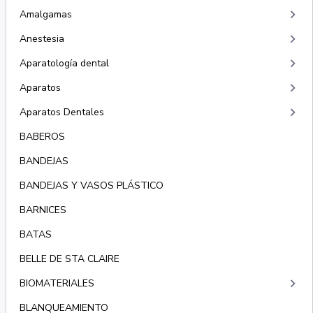
keyboard_arrow_right
Amalgamas
keyboard_arrow_right
Anestesia
keyboard_arrow_right
Aparatología dental
keyboard_arrow_right
Aparatos
keyboard_arrow_right
Aparatos Dentales
BABEROS
BANDEJAS
BANDEJAS Y VASOS PLÁSTICO
BARNICES
BATAS
BELLE DE STA CLAIRE
keyboard_arrow_right
BIOMATERIALES
BLANQUEAMIENTO