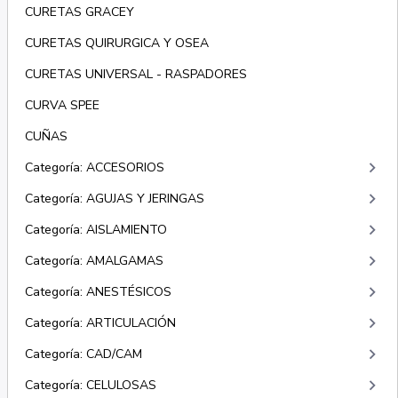
CURETAS GRACEY
CURETAS QUIRURGICA Y OSEA
CURETAS UNIVERSAL - RASPADORES
CURVA SPEE
CUÑAS
keyboard_arrow_right
Categoría: ACCESORIOS
keyboard_arrow_right
Categoría: AGUJAS Y JERINGAS
keyboard_arrow_right
Categoría: AISLAMIENTO
keyboard_arrow_right
Categoría: AMALGAMAS
keyboard_arrow_right
Categoría: ANESTÉSICOS
keyboard_arrow_right
Categoría: ARTICULACIÓN
keyboard_arrow_right
Categoría: CAD/CAM
keyboard_arrow_right
Categoría: CELULOSAS