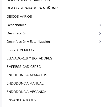
DISCOS SEPARADORA MUÑONES
DISCOS VARIOS
keyboard_arrow_right
Desechables
keyboard_arrow_right
Desinfección
keyboard_arrow_right
Desinfección y Esterilización
ELASTOMERICOS
ELEVADORES Y BOTADORES
EMPRESS CAD CEREC
ENDODONCIA APARATOS
ENDODONCIA MANUAL
ENDODONCIA MECANICA
ENSANCHADORES