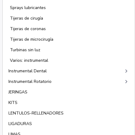
Sprays lubricantes
Tijeras de cirugía
Tijeras de coronas
Tijeras de microcirugía
Turbinas sin luz
Varios: instrumental
keyboard_arrow_right
Instrumental Dental
keyboard_arrow_right
Instrumental Rotatorio
JERINGAS
KITS
LENTULOS-RELLENADORES
LIGADURAS
LIMAS