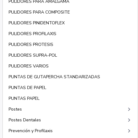
PULIDORES PARA AMALGAMA
PULIDORES PARA COMPOSITE
PULIDORES PINIDENTOFLEX
PULIDORES PROFILAXIS
PULIDORES PROTESIS
PULIDORES SUPRA-POL
PULIDORES VARIOS
PUNTAS DE GUTAPERCHA STANDARIZADAS
PUNTAS DE PAPEL
PUNTAS PAPEL
keyboard_arrow_right
Postes
keyboard_arrow_right
Postes Dentales
keyboard_arrow_right
Prevención y Profilaxis