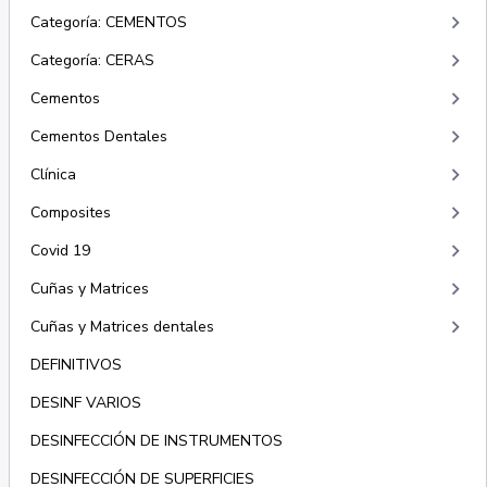
keyboard_arrow_right
Categoría: CEMENTOS
keyboard_arrow_right
Categoría: CERAS
keyboard_arrow_right
Cementos
keyboard_arrow_right
Cementos Dentales
keyboard_arrow_right
Clínica
keyboard_arrow_right
Composites
keyboard_arrow_right
Covid 19
keyboard_arrow_right
Cuñas y Matrices
keyboard_arrow_right
Cuñas y Matrices dentales
DEFINITIVOS
DESINF VARIOS
DESINFECCIÓN DE INSTRUMENTOS
DESINFECCIÓN DE SUPERFICIES