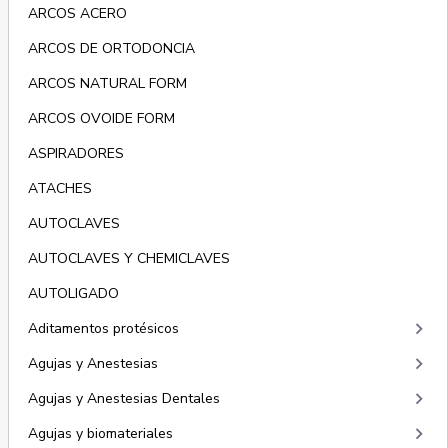
ARCOS ACERO
ARCOS DE ORTODONCIA
ARCOS NATURAL FORM
ARCOS OVOIDE FORM
ASPIRADORES
ATACHES
AUTOCLAVES
AUTOCLAVES Y CHEMICLAVES
AUTOLIGADO
keyboard_arrow_right
Aditamentos protésicos
keyboard_arrow_right
Agujas y Anestesias
keyboard_arrow_right
Agujas y Anestesias Dentales
keyboard_arrow_right
Agujas y biomateriales