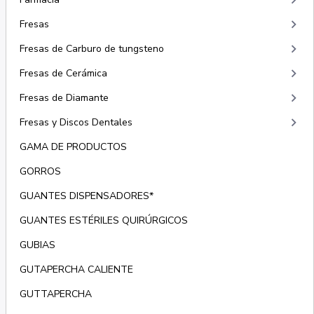
keyboard_arrow_right
keyboard_arrow_right
Fresas
keyboard_arrow_right
Fresas de Carburo de tungsteno
keyboard_arrow_right
Fresas de Cerámica
keyboard_arrow_right
Fresas de Diamante
keyboard_arrow_right
Fresas y Discos Dentales
GAMA DE PRODUCTOS
GORROS
GUANTES DISPENSADORES*
GUANTES ESTÉRILES QUIRÚRGICOS
GUBIAS
GUTAPERCHA CALIENTE
GUTTAPERCHA