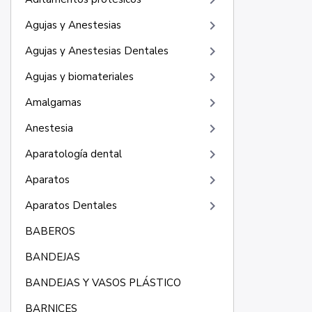
keyboard_arrow_right
keyboard_arrow_right
Agujas y Anestesias
keyboard_arrow_right
Agujas y Anestesias Dentales
keyboard_arrow_right
Agujas y biomateriales
keyboard_arrow_right
Amalgamas
keyboard_arrow_right
Anestesia
keyboard_arrow_right
Aparatología dental
keyboard_arrow_right
Aparatos
keyboard_arrow_right
Aparatos Dentales
BABEROS
BANDEJAS
BANDEJAS Y VASOS PLÁSTICO
BARNICES