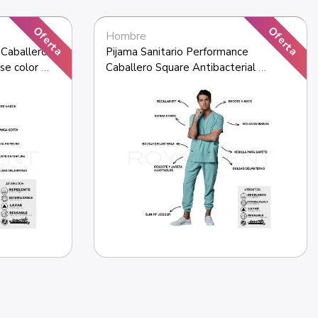
Oferta
Oferta
Hombre
Caballero 
Pijama Sanitario Performance 
se color 
Caballero Square Antibacterial 
Multiverse color Sage