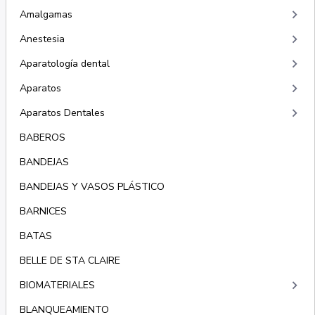
keyboard_arrow_right
Amalgamas
keyboard_arrow_right
Anestesia
keyboard_arrow_right
Aparatología dental
keyboard_arrow_right
Aparatos
keyboard_arrow_right
Aparatos Dentales
BABEROS
BANDEJAS
BANDEJAS Y VASOS PLÁSTICO
BARNICES
BATAS
BELLE DE STA CLAIRE
keyboard_arrow_right
BIOMATERIALES
BLANQUEAMIENTO