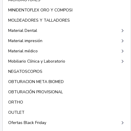
MINIDENTOFLEX ORO Y COMPOSI
MOLDEADORES Y TALLADORES
keyboard_arrow_right
Material Dental
keyboard_arrow_right
Material impresión
keyboard_arrow_right
Material médico
keyboard_arrow_right
Mobiliario Clínica y Laboratorio
NEGATOSCOPIOS
OBTURACION META BIOMED
OBTURACIÓN PROVISIONAL
ORTHO
OUTLET
keyboard_arrow_right
Ofertas Black Friday