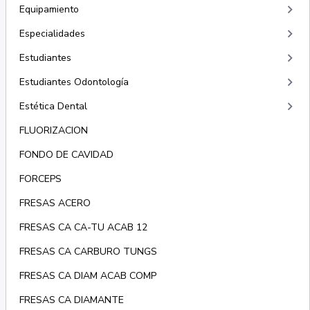
keyboard_arrow_right
Equipamiento
keyboard_arrow_right
Especialidades
keyboard_arrow_right
Estudiantes
keyboard_arrow_right
Estudiantes Odontología
keyboard_arrow_right
Estética Dental
FLUORIZACION
FONDO DE CAVIDAD
FORCEPS
FRESAS ACERO
FRESAS CA CA-TU ACAB 12
FRESAS CA CARBURO TUNGS
FRESAS CA DIAM ACAB COMP
FRESAS CA DIAMANTE