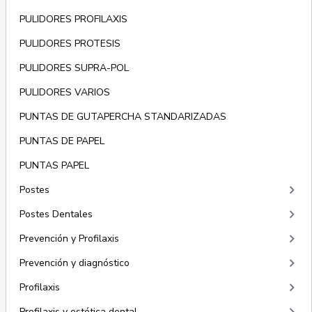
PULIDORES PROFILAXIS
PULIDORES PROTESIS
PULIDORES SUPRA-POL
PULIDORES VARIOS
PUNTAS DE GUTAPERCHA STANDARIZADAS
PUNTAS DE PAPEL
PUNTAS PAPEL
keyboard_arrow_right
Postes
keyboard_arrow_right
Postes Dentales
keyboard_arrow_right
Prevención y Profilaxis
keyboard_arrow_right
Prevención y diagnóstico
keyboard_arrow_right
Profilaxis
Profilaxis y estética dental