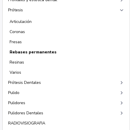
keyboard_arrow_right
keyboard_arrow_right
Prótesis
Articulación
Coronas
Fresas
Rebases permanentes
Resinas
Varios
keyboard_arrow_right
Prótesis Dentales
keyboard_arrow_right
Pulido
keyboard_arrow_right
Pulidores
keyboard_arrow_right
Pulidores Dentales
RADIOVISIOGRAFIA