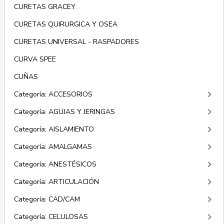
CURETAS GRACEY
CURETAS QUIRURGICA Y OSEA
CURETAS UNIVERSAL - RASPADORES
CURVA SPEE
CUÑAS
keyboard_arrow_right
Categoría: ACCESORIOS
keyboard_arrow_right
Categoría: AGUJAS Y JERINGAS
keyboard_arrow_right
Categoría: AISLAMIENTO
keyboard_arrow_right
Categoría: AMALGAMAS
keyboard_arrow_right
Categoría: ANESTÉSICOS
keyboard_arrow_right
Categoría: ARTICULACIÓN
keyboard_arrow_right
Categoría: CAD/CAM
keyboard_arrow_right
Categoría: CELULOSAS