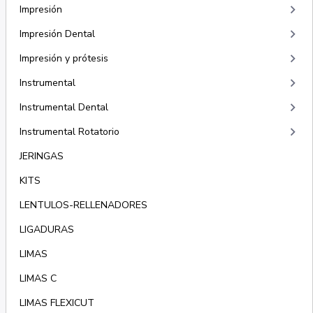
keyboard_arrow_right
Impresión
keyboard_arrow_right
Impresión Dental
keyboard_arrow_right
Impresión y prótesis
keyboard_arrow_right
Instrumental
keyboard_arrow_right
Instrumental Dental
keyboard_arrow_right
Instrumental Rotatorio
JERINGAS
KITS
LENTULOS-RELLENADORES
LIGADURAS
LIMAS
LIMAS C
LIMAS FLEXICUT