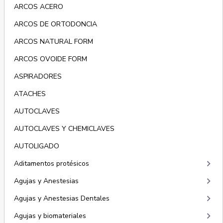
ARCOS ACERO
ARCOS DE ORTODONCIA
ARCOS NATURAL FORM
ARCOS OVOIDE FORM
ASPIRADORES
ATACHES
AUTOCLAVES
AUTOCLAVES Y CHEMICLAVES
AUTOLIGADO
keyboard_arrow_right
Aditamentos protésicos
keyboard_arrow_right
Agujas y Anestesias
keyboard_arrow_right
Agujas y Anestesias Dentales
keyboard_arrow_right
Agujas y biomateriales