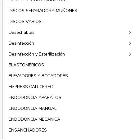
DISCOS SEPARADORA MUÑONES
DISCOS VARIOS
keyboard_arrow_right
Desechables
keyboard_arrow_right
Desinfección
keyboard_arrow_right
Desinfección y Esterilización
ELASTOMERICOS
ELEVADORES Y BOTADORES
EMPRESS CAD CEREC
ENDODONCIA APARATOS
ENDODONCIA MANUAL
ENDODONCIA MECANICA
ENSANCHADORES