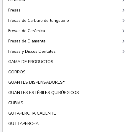
keyboard_arrow_right
keyboard_arrow_right
Fresas
keyboard_arrow_right
Fresas de Carburo de tungsteno
keyboard_arrow_right
Fresas de Cerámica
keyboard_arrow_right
Fresas de Diamante
keyboard_arrow_right
Fresas y Discos Dentales
GAMA DE PRODUCTOS
GORROS
GUANTES DISPENSADORES*
GUANTES ESTÉRILES QUIRÚRGICOS
GUBIAS
GUTAPERCHA CALIENTE
GUTTAPERCHA