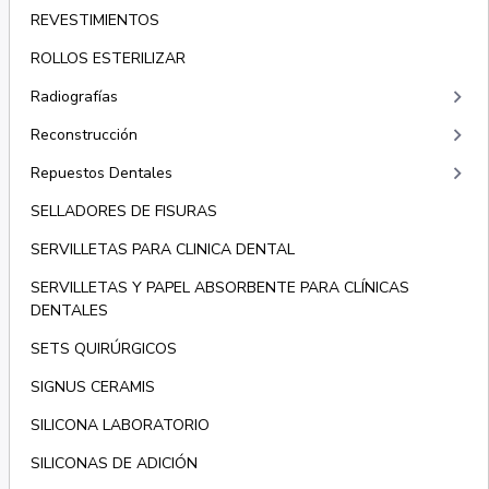
REVESTIMIENTOS
ROLLOS ESTERILIZAR
keyboard_arrow_right
Radiografías
keyboard_arrow_right
Reconstrucción
keyboard_arrow_right
Repuestos Dentales
SELLADORES DE FISURAS
SERVILLETAS PARA CLINICA DENTAL
SERVILLETAS Y PAPEL ABSORBENTE PARA CLÍNICAS
DENTALES
SETS QUIRÚRGICOS
SIGNUS CERAMIS
SILICONA LABORATORIO
SILICONAS DE ADICIÓN