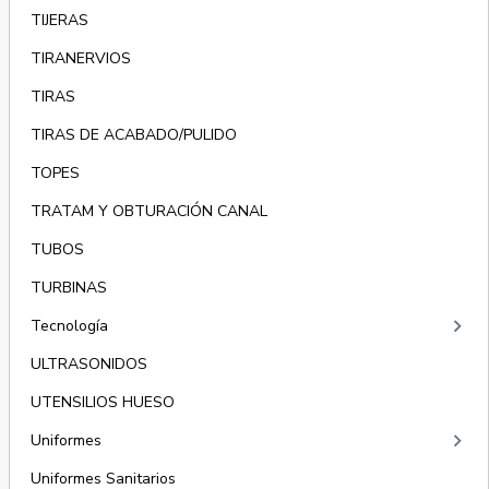
TIJERAS
TIRANERVIOS
TIRAS
TIRAS DE ACABADO/PULIDO
TOPES
TRATAM Y OBTURACIÓN CANAL
TUBOS
TURBINAS
keyboard_arrow_right
Tecnología
ULTRASONIDOS
UTENSILIOS HUESO
keyboard_arrow_right
Uniformes
Uniformes Sanitarios