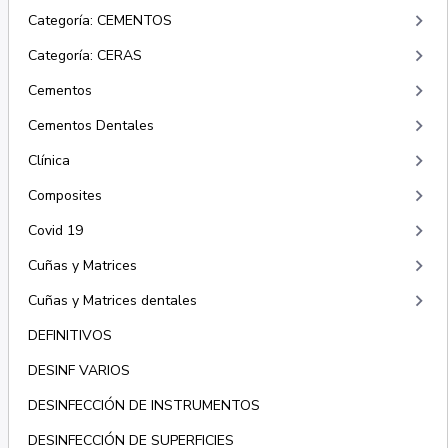
keyboard_arrow_right
Categoría: CEMENTOS
keyboard_arrow_right
Categoría: CERAS
keyboard_arrow_right
Cementos
keyboard_arrow_right
Cementos Dentales
keyboard_arrow_right
Clínica
keyboard_arrow_right
Composites
keyboard_arrow_right
Covid 19
keyboard_arrow_right
Cuñas y Matrices
keyboard_arrow_right
Cuñas y Matrices dentales
DEFINITIVOS
DESINF VARIOS
DESINFECCIÓN DE INSTRUMENTOS
DESINFECCIÓN DE SUPERFICIES