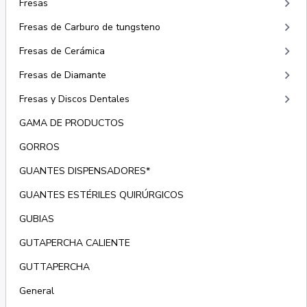
keyboard_arrow_right
Fresas
keyboard_arrow_right
Fresas de Carburo de tungsteno
keyboard_arrow_right
Fresas de Cerámica
keyboard_arrow_right
Fresas de Diamante
keyboard_arrow_right
Fresas y Discos Dentales
GAMA DE PRODUCTOS
GORROS
GUANTES DISPENSADORES*
GUANTES ESTÉRILES QUIRÚRGICOS
GUBIAS
GUTAPERCHA CALIENTE
GUTTAPERCHA
General