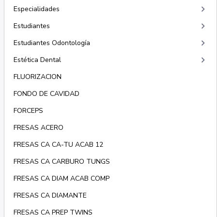
keyboard_arrow_right
Especialidades
keyboard_arrow_right
Estudiantes
keyboard_arrow_right
Estudiantes Odontología
keyboard_arrow_right
Estética Dental
FLUORIZACION
FONDO DE CAVIDAD
FORCEPS
FRESAS ACERO
FRESAS CA CA-TU ACAB 12
FRESAS CA CARBURO TUNGS
FRESAS CA DIAM ACAB COMP
FRESAS CA DIAMANTE
FRESAS CA PREP TWINS