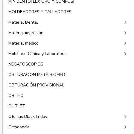
MINIDENTOFLEX ORO Y COMPOSI
MOLDEADORES Y TALLADORES
keyboard_arrow_right
Material Dental
keyboard_arrow_right
Material impresión
keyboard_arrow_right
Material médico
keyboard_arrow_right
Mobiliario Clínica y Laboratorio
NEGATOSCOPIOS
OBTURACION META BIOMED
OBTURACIÓN PROVISIONAL
ORTHO
OUTLET
keyboard_arrow_right
Ofertas Black Friday
keyboard_arrow_right
Ortodoncia