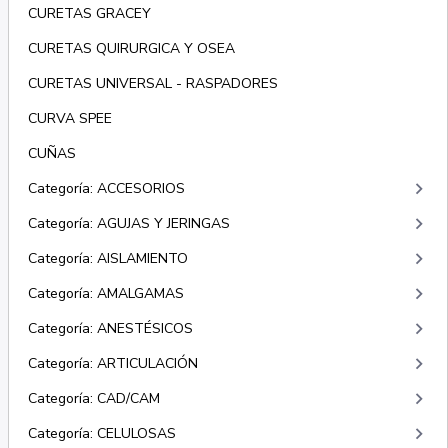
CURETAS GRACEY
CURETAS QUIRURGICA Y OSEA
CURETAS UNIVERSAL - RASPADORES
CURVA SPEE
CUÑAS
keyboard_arrow_right
Categoría: ACCESORIOS
keyboard_arrow_right
Categoría: AGUJAS Y JERINGAS
keyboard_arrow_right
Categoría: AISLAMIENTO
keyboard_arrow_right
Categoría: AMALGAMAS
keyboard_arrow_right
Categoría: ANESTÉSICOS
keyboard_arrow_right
Categoría: ARTICULACIÓN
keyboard_arrow_right
Categoría: CAD/CAM
keyboard_arrow_right
Categoría: CELULOSAS