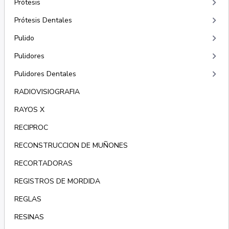
keyboard_arrow_right
Prótesis
keyboard_arrow_right
Prótesis Dentales
keyboard_arrow_right
Pulido
keyboard_arrow_right
Pulidores
keyboard_arrow_right
Pulidores Dentales
RADIOVISIOGRAFIA
RAYOS X
RECIPROC
RECONSTRUCCION DE MUÑONES
RECORTADORAS
REGISTROS DE MORDIDA
REGLAS
RESINAS