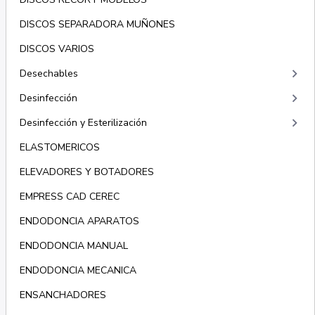
DISCOS SEPARADORA MUÑONES
DISCOS VARIOS
keyboard_arrow_right
Desechables
keyboard_arrow_right
Desinfección
keyboard_arrow_right
Desinfección y Esterilización
ELASTOMERICOS
ELEVADORES Y BOTADORES
EMPRESS CAD CEREC
ENDODONCIA APARATOS
ENDODONCIA MANUAL
ENDODONCIA MECANICA
ENSANCHADORES