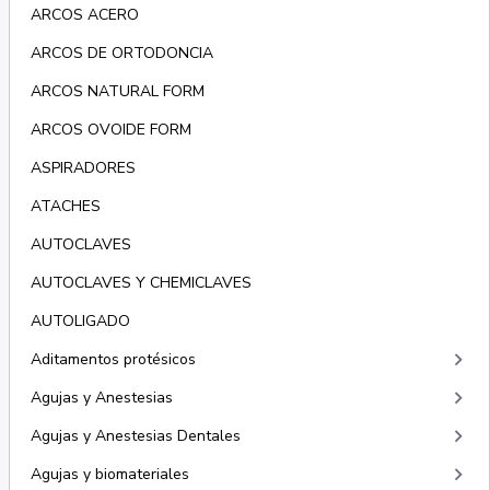
ARCOS ACERO
ARCOS DE ORTODONCIA
ARCOS NATURAL FORM
ARCOS OVOIDE FORM
ASPIRADORES
ATACHES
AUTOCLAVES
AUTOCLAVES Y CHEMICLAVES
AUTOLIGADO
keyboard_arrow_right
Aditamentos protésicos
keyboard_arrow_right
Agujas y Anestesias
keyboard_arrow_right
Agujas y Anestesias Dentales
keyboard_arrow_right
Agujas y biomateriales