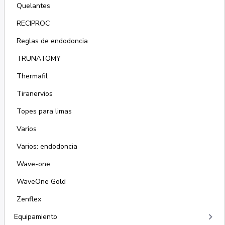
Quelantes
RECIPROC
Reglas de endodoncia
TRUNATOMY
Thermafil
Tiranervios
Topes para limas
Varios
Varios: endodoncia
Wave-one
WaveOne Gold
Zenflex
keyboard_arrow_right
Equipamiento