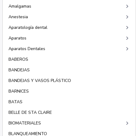
keyboard_arrow_right
Amalgamas
keyboard_arrow_right
Anestesia
keyboard_arrow_right
Aparatología dental
keyboard_arrow_right
Aparatos
keyboard_arrow_right
Aparatos Dentales
BABEROS
BANDEJAS
BANDEJAS Y VASOS PLÁSTICO
BARNICES
BATAS
BELLE DE STA CLAIRE
keyboard_arrow_right
BIOMATERIALES
BLANQUEAMIENTO