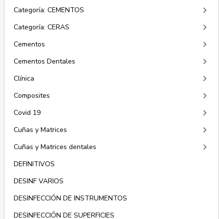
keyboard_arrow_right
Categoría: CEMENTOS
keyboard_arrow_right
Categoría: CERAS
keyboard_arrow_right
Cementos
keyboard_arrow_right
Cementos Dentales
keyboard_arrow_right
Clínica
keyboard_arrow_right
Composites
keyboard_arrow_right
Covid 19
keyboard_arrow_right
Cuñas y Matrices
keyboard_arrow_right
Cuñas y Matrices dentales
DEFINITIVOS
DESINF VARIOS
DESINFECCIÓN DE INSTRUMENTOS
DESINFECCIÓN DE SUPERFICIES