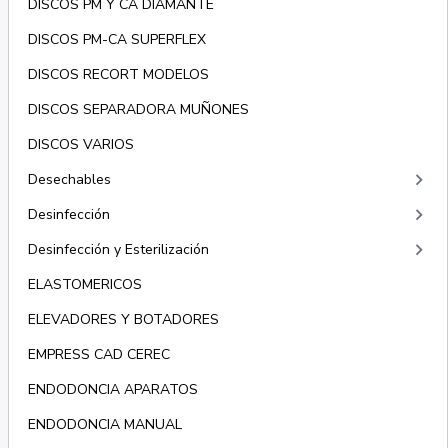
DISCOS PM Y CA DIAMANTE
DISCOS PM-CA SUPERFLEX
DISCOS RECORT MODELOS
DISCOS SEPARADORA MUÑONES
DISCOS VARIOS
keyboard_arrow_right
Desechables
keyboard_arrow_right
Desinfección
keyboard_arrow_right
Desinfección y Esterilización
ELASTOMERICOS
ELEVADORES Y BOTADORES
EMPRESS CAD CEREC
ENDODONCIA APARATOS
ENDODONCIA MANUAL