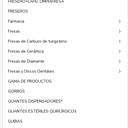
FRESERO+LÁPIZ LIMPIAFRESA
FRESEROS
keyboard_arrow_right
Farmacia
keyboard_arrow_right
Fresas
keyboard_arrow_right
Fresas de Carburo de tungsteno
keyboard_arrow_right
Fresas de Cerámica
keyboard_arrow_right
Fresas de Diamante
keyboard_arrow_right
Fresas y Discos Dentales
GAMA DE PRODUCTOS
GORROS
GUANTES DISPENSADORES*
GUANTES ESTÉRILES QUIRÚRGICOS
GUBIAS