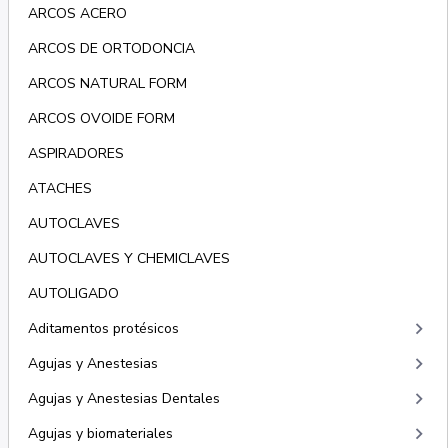
ARCOS ACERO
ARCOS DE ORTODONCIA
ARCOS NATURAL FORM
ARCOS OVOIDE FORM
ASPIRADORES
ATACHES
AUTOCLAVES
AUTOCLAVES Y CHEMICLAVES
AUTOLIGADO
keyboard_arrow_right
Aditamentos protésicos
keyboard_arrow_right
Agujas y Anestesias
keyboard_arrow_right
Agujas y Anestesias Dentales
keyboard_arrow_right
Agujas y biomateriales