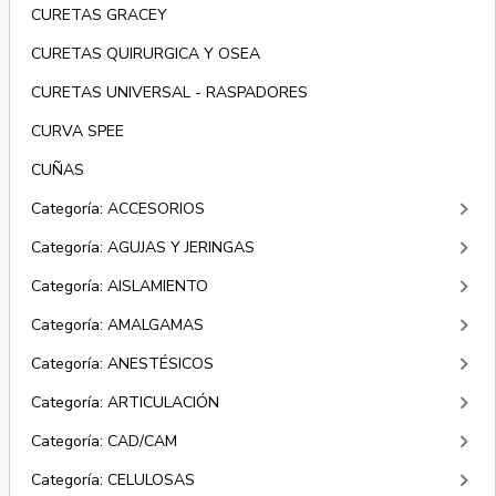
CURETAS GRACEY
CURETAS QUIRURGICA Y OSEA
CURETAS UNIVERSAL - RASPADORES
CURVA SPEE
CUÑAS
keyboard_arrow_right
Categoría: ACCESORIOS
keyboard_arrow_right
Categoría: AGUJAS Y JERINGAS
keyboard_arrow_right
Categoría: AISLAMIENTO
keyboard_arrow_right
Categoría: AMALGAMAS
keyboard_arrow_right
Categoría: ANESTÉSICOS
keyboard_arrow_right
Categoría: ARTICULACIÓN
keyboard_arrow_right
Categoría: CAD/CAM
keyboard_arrow_right
Categoría: CELULOSAS