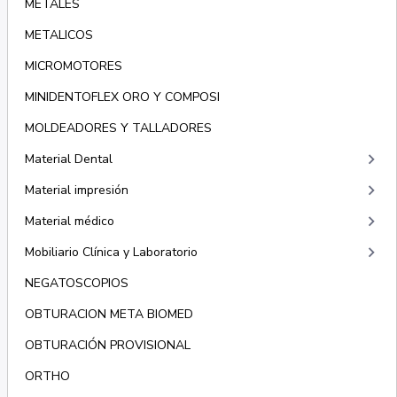
METALES
METALICOS
MICROMOTORES
MINIDENTOFLEX ORO Y COMPOSI
MOLDEADORES Y TALLADORES
keyboard_arrow_right
Material Dental
keyboard_arrow_right
Material impresión
keyboard_arrow_right
Material médico
keyboard_arrow_right
Mobiliario Clínica y Laboratorio
NEGATOSCOPIOS
OBTURACION META BIOMED
OBTURACIÓN PROVISIONAL
ORTHO