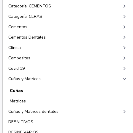
keyboard_arrow_right
Categoría: CEMENTOS
keyboard_arrow_right
Categoría: CERAS
keyboard_arrow_right
Cementos
keyboard_arrow_right
Cementos Dentales
keyboard_arrow_right
Clínica
keyboard_arrow_right
Composites
keyboard_arrow_right
Covid 19
keyboard_arrow_right
Cuñas y Matrices
Cuñas
Matrices
keyboard_arrow_right
Cuñas y Matrices dentales
DEFINITIVOS
DESINF VARIOS