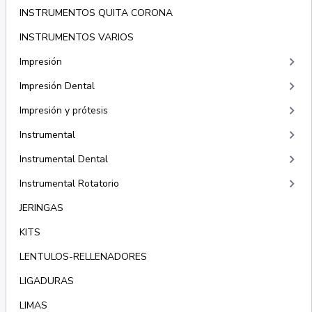
INSTRUMENTOS QUITA CORONA
INSTRUMENTOS VARIOS
keyboard_arrow_right
Impresión
keyboard_arrow_right
Impresión Dental
keyboard_arrow_right
Impresión y prótesis
keyboard_arrow_right
Instrumental
keyboard_arrow_right
Instrumental Dental
keyboard_arrow_right
Instrumental Rotatorio
JERINGAS
KITS
LENTULOS-RELLENADORES
LIGADURAS
LIMAS