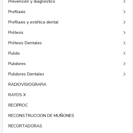
keyboard_arrow_right
Prevención y diagnóstico
keyboard_arrow_right
Profilaxis
keyboard_arrow_right
Profilaxis y estética dental
keyboard_arrow_right
Prótesis
keyboard_arrow_right
Prótesis Dentales
keyboard_arrow_right
Pulido
keyboard_arrow_right
Pulidores
keyboard_arrow_right
Pulidores Dentales
RADIOVISIOGRAFIA
RAYOS X
RECIPROC
RECONSTRUCCION DE MUÑONES
RECORTADORAS