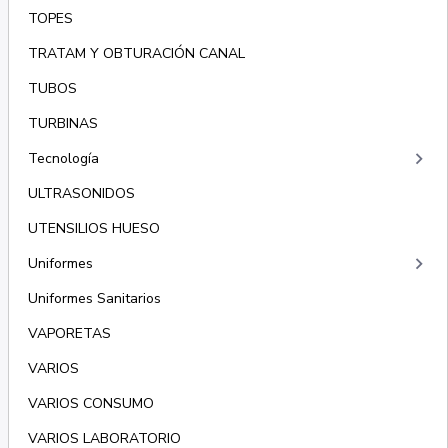
TOPES
TRATAM Y OBTURACIÓN CANAL
TUBOS
TURBINAS
keyboard_arrow_right
Tecnología
ULTRASONIDOS
UTENSILIOS HUESO
keyboard_arrow_right
Uniformes
Uniformes Sanitarios
VAPORETAS
VARIOS
VARIOS CONSUMO
VARIOS LABORATORIO