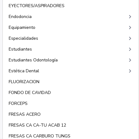
EYECTORES/ASPIRADORES
keyboard_arrow_right
Endodoncia
keyboard_arrow_right
Equipamiento
keyboard_arrow_right
Especialidades
keyboard_arrow_right
Estudiantes
keyboard_arrow_right
Estudiantes Odontología
keyboard_arrow_right
Estética Dental
FLUORIZACION
FONDO DE CAVIDAD
FORCEPS
FRESAS ACERO
FRESAS CA CA-TU ACAB 12
FRESAS CA CARBURO TUNGS