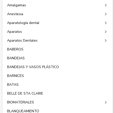
keyboard_arrow_right
Amalgamas
keyboard_arrow_right
Anestesia
keyboard_arrow_right
Aparatología dental
keyboard_arrow_right
Aparatos
keyboard_arrow_right
Aparatos Dentales
BABEROS
BANDEJAS
BANDEJAS Y VASOS PLÁSTICO
BARNICES
BATAS
BELLE DE STA CLAIRE
keyboard_arrow_right
BIOMATERIALES
BLANQUEAMIENTO