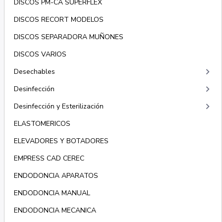
DISCOS PM-CA SUPERFLEX
DISCOS RECORT MODELOS
DISCOS SEPARADORA MUÑONES
DISCOS VARIOS
keyboard_arrow_right
Desechables
keyboard_arrow_right
Desinfección
keyboard_arrow_right
Desinfección y Esterilización
ELASTOMERICOS
ELEVADORES Y BOTADORES
EMPRESS CAD CEREC
ENDODONCIA APARATOS
ENDODONCIA MANUAL
ENDODONCIA MECANICA