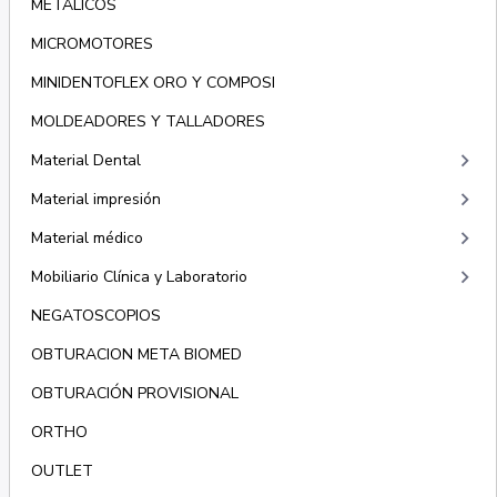
METALICOS
MICROMOTORES
MINIDENTOFLEX ORO Y COMPOSI
MOLDEADORES Y TALLADORES
keyboard_arrow_right
Material Dental
keyboard_arrow_right
Material impresión
keyboard_arrow_right
Material médico
keyboard_arrow_right
Mobiliario Clínica y Laboratorio
NEGATOSCOPIOS
OBTURACION META BIOMED
OBTURACIÓN PROVISIONAL
ORTHO
OUTLET