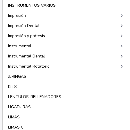
INSTRUMENTOS VARIOS
keyboard_arrow_right
Impresión
keyboard_arrow_right
Impresión Dental
keyboard_arrow_right
Impresión y prótesis
keyboard_arrow_right
Instrumental
keyboard_arrow_right
Instrumental Dental
keyboard_arrow_right
Instrumental Rotatorio
JERINGAS
KITS
LENTULOS-RELLENADORES
LIGADURAS
LIMAS
LIMAS C