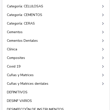
keyboard_arrow_right
Categoría: CELULOSAS
keyboard_arrow_right
Categoría: CEMENTOS
keyboard_arrow_right
Categoría: CERAS
keyboard_arrow_right
Cementos
keyboard_arrow_right
Cementos Dentales
keyboard_arrow_right
Clínica
keyboard_arrow_right
Composites
keyboard_arrow_right
Covid 19
keyboard_arrow_right
Cuñas y Matrices
keyboard_arrow_right
Cuñas y Matrices dentales
DEFINITIVOS
DESINF VARIOS
DESINFECCIÓN DE INSTRUMENTOS