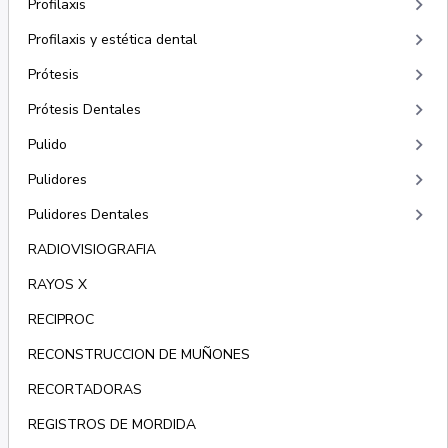
keyboard_arrow_right
Profilaxis
keyboard_arrow_right
Profilaxis y estética dental
keyboard_arrow_right
Prótesis
keyboard_arrow_right
Prótesis Dentales
keyboard_arrow_right
Pulido
keyboard_arrow_right
Pulidores
keyboard_arrow_right
Pulidores Dentales
RADIOVISIOGRAFIA
RAYOS X
RECIPROC
RECONSTRUCCION DE MUÑONES
RECORTADORAS
REGISTROS DE MORDIDA