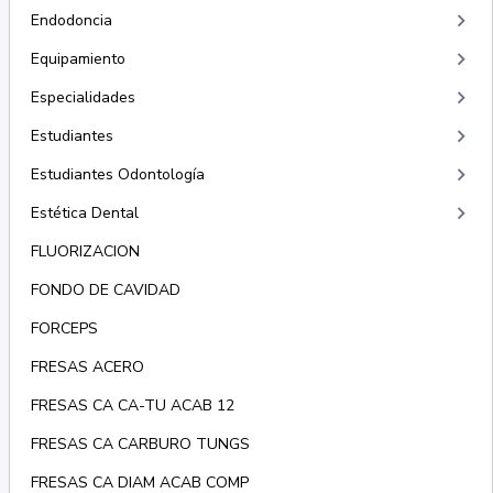
keyboard_arrow_right
Endodoncia
keyboard_arrow_right
Equipamiento
keyboard_arrow_right
Especialidades
keyboard_arrow_right
Estudiantes
keyboard_arrow_right
Estudiantes Odontología
keyboard_arrow_right
Estética Dental
FLUORIZACION
FONDO DE CAVIDAD
FORCEPS
FRESAS ACERO
FRESAS CA CA-TU ACAB 12
FRESAS CA CARBURO TUNGS
FRESAS CA DIAM ACAB COMP