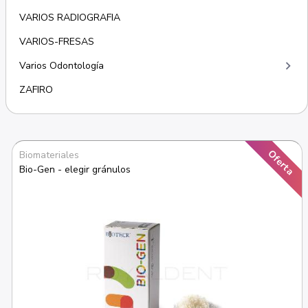
VARIOS RADIOGRAFIA
VARIOS-FRESAS
keyboard_arrow_right
Varios Odontología
ZAFIRO
Oferta
Biomateriales
Bio-Gen - elegir gránulos