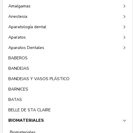
keyboard_arrow_right
Amalgamas
keyboard_arrow_right
Anestesia
keyboard_arrow_right
Aparatología dental
keyboard_arrow_right
Aparatos
keyboard_arrow_right
Aparatos Dentales
BABEROS
BANDEJAS
BANDEJAS Y VASOS PLÁSTICO
BARNICES
BATAS
BELLE DE STA CLAIRE
keyboard_arrow_right
BIOMATERIALES
Biomateriales