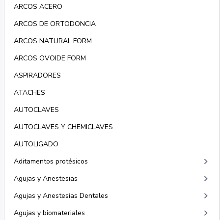
ARCOS ACERO
ARCOS DE ORTODONCIA
ARCOS NATURAL FORM
ARCOS OVOIDE FORM
ASPIRADORES
ATACHES
AUTOCLAVES
AUTOCLAVES Y CHEMICLAVES
AUTOLIGADO
keyboard_arrow_right
Aditamentos protésicos
keyboard_arrow_right
Agujas y Anestesias
keyboard_arrow_right
Agujas y Anestesias Dentales
keyboard_arrow_right
Agujas y biomateriales