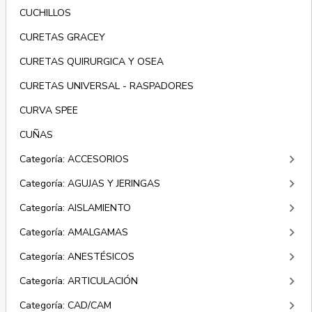
CUCHILLOS
CURETAS GRACEY
CURETAS QUIRURGICA Y OSEA
CURETAS UNIVERSAL - RASPADORES
CURVA SPEE
CUÑAS
keyboard_arrow_right
Categoría: ACCESORIOS
keyboard_arrow_right
Categoría: AGUJAS Y JERINGAS
keyboard_arrow_right
Categoría: AISLAMIENTO
keyboard_arrow_right
Categoría: AMALGAMAS
keyboard_arrow_right
Categoría: ANESTÉSICOS
keyboard_arrow_right
Categoría: ARTICULACIÓN
keyboard_arrow_right
Categoría: CAD/CAM