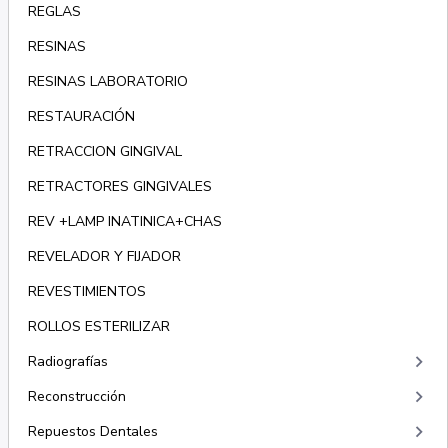
REGLAS
RESINAS
RESINAS LABORATORIO
RESTAURACIÓN
RETRACCION GINGIVAL
RETRACTORES GINGIVALES
REV +LAMP INATINICA+CHAS
REVELADOR Y FIJADOR
REVESTIMIENTOS
ROLLOS ESTERILIZAR
keyboard_arrow_right
Radiografías
keyboard_arrow_right
Reconstrucción
keyboard_arrow_right
Repuestos Dentales