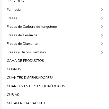
FRESEROS
keyboard_arrow_right
Farmacia
keyboard_arrow_right
Fresas
keyboard_arrow_right
Fresas de Carburo de tungsteno
keyboard_arrow_right
Fresas de Cerámica
keyboard_arrow_right
Fresas de Diamante
keyboard_arrow_right
Fresas y Discos Dentales
GAMA DE PRODUCTOS
GORROS
GUANTES DISPENSADORES*
GUANTES ESTÉRILES QUIRÚRGICOS
GUBIAS
GUTAPERCHA CALIENTE