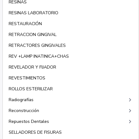
RESINAS
RESINAS LABORATORIO
RESTAURACIÓN
RETRACCION GINGIVAL
RETRACTORES GINGIVALES
REV +LAMP INATINICA+CHAS
REVELADOR Y FIJADOR
REVESTIMIENTOS
ROLLOS ESTERILIZAR
keyboard_arrow_right
Radiografías
keyboard_arrow_right
Reconstrucción
keyboard_arrow_right
Repuestos Dentales
SELLADORES DE FISURAS