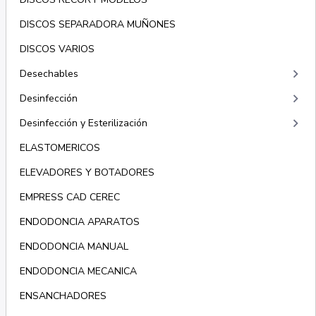
DISCOS SEPARADORA MUÑONES
DISCOS VARIOS
keyboard_arrow_right
Desechables
keyboard_arrow_right
Desinfección
keyboard_arrow_right
Desinfección y Esterilización
ELASTOMERICOS
ELEVADORES Y BOTADORES
EMPRESS CAD CEREC
ENDODONCIA APARATOS
ENDODONCIA MANUAL
ENDODONCIA MECANICA
ENSANCHADORES