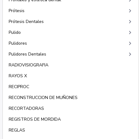
keyboard_arrow_right
keyboard_arrow_right
Prótesis
keyboard_arrow_right
Prótesis Dentales
keyboard_arrow_right
Pulido
keyboard_arrow_right
Pulidores
keyboard_arrow_right
Pulidores Dentales
RADIOVISIOGRAFIA
RAYOS X
RECIPROC
RECONSTRUCCION DE MUÑONES
RECORTADORAS
REGISTROS DE MORDIDA
REGLAS