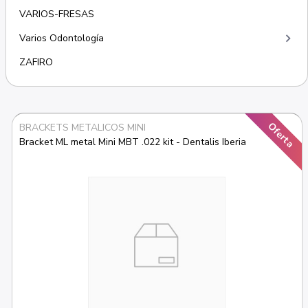
VARIOS-FRESAS
keyboard_arrow_right
Varios Odontología
ZAFIRO
Oferta
BRACKETS METALICOS MINI
Bracket ML metal Mini MBT .022 kit - Dentalis Iberia