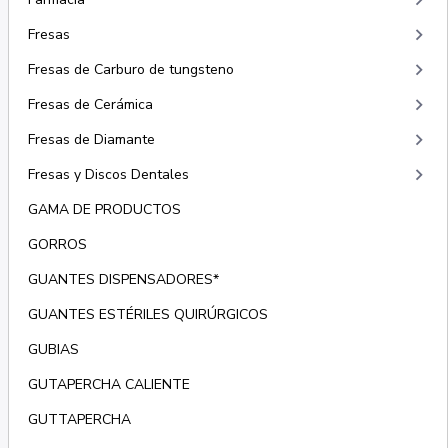
keyboard_arrow_right
keyboard_arrow_right
Fresas
keyboard_arrow_right
Fresas de Carburo de tungsteno
keyboard_arrow_right
Fresas de Cerámica
keyboard_arrow_right
Fresas de Diamante
keyboard_arrow_right
Fresas y Discos Dentales
GAMA DE PRODUCTOS
GORROS
GUANTES DISPENSADORES*
GUANTES ESTÉRILES QUIRÚRGICOS
GUBIAS
GUTAPERCHA CALIENTE
GUTTAPERCHA