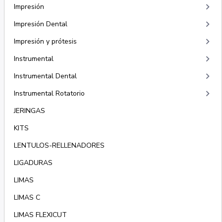
keyboard_arrow_right
Impresión
keyboard_arrow_right
Impresión Dental
keyboard_arrow_right
Impresión y prótesis
keyboard_arrow_right
Instrumental
keyboard_arrow_right
Instrumental Dental
keyboard_arrow_right
Instrumental Rotatorio
JERINGAS
KITS
LENTULOS-RELLENADORES
LIGADURAS
LIMAS
LIMAS C
LIMAS FLEXICUT