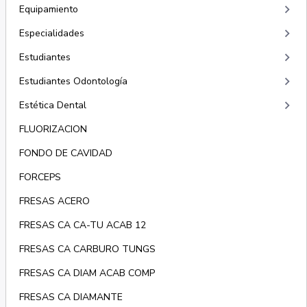
keyboard_arrow_right
Equipamiento
keyboard_arrow_right
Especialidades
keyboard_arrow_right
Estudiantes
keyboard_arrow_right
Estudiantes Odontología
keyboard_arrow_right
Estética Dental
FLUORIZACION
FONDO DE CAVIDAD
FORCEPS
FRESAS ACERO
FRESAS CA CA-TU ACAB 12
FRESAS CA CARBURO TUNGS
FRESAS CA DIAM ACAB COMP
FRESAS CA DIAMANTE