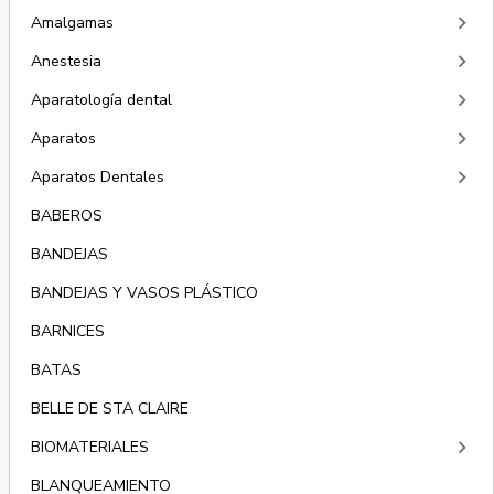
keyboard_arrow_right
Amalgamas
keyboard_arrow_right
Anestesia
keyboard_arrow_right
Aparatología dental
keyboard_arrow_right
Aparatos
keyboard_arrow_right
Aparatos Dentales
BABEROS
BANDEJAS
BANDEJAS Y VASOS PLÁSTICO
BARNICES
BATAS
BELLE DE STA CLAIRE
keyboard_arrow_right
BIOMATERIALES
BLANQUEAMIENTO