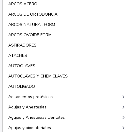
ARCOS ACERO
ARCOS DE ORTODONCIA
ARCOS NATURAL FORM
ARCOS OVOIDE FORM
ASPIRADORES
ATACHES
AUTOCLAVES
AUTOCLAVES Y CHEMICLAVES
AUTOLIGADO
keyboard_arrow_right
Aditamentos protésicos
keyboard_arrow_right
Agujas y Anestesias
keyboard_arrow_right
Agujas y Anestesias Dentales
keyboard_arrow_right
Agujas y biomateriales