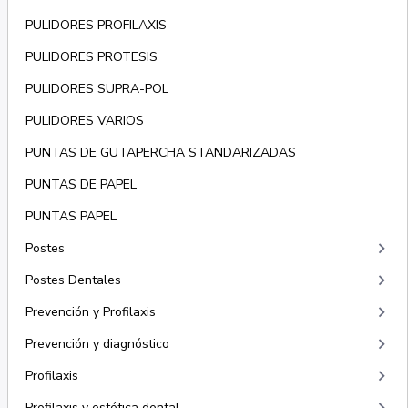
PULIDORES PROFILAXIS
PULIDORES PROTESIS
PULIDORES SUPRA-POL
PULIDORES VARIOS
PUNTAS DE GUTAPERCHA STANDARIZADAS
PUNTAS DE PAPEL
PUNTAS PAPEL
keyboard_arrow_right
Postes
keyboard_arrow_right
Postes Dentales
keyboard_arrow_right
Prevención y Profilaxis
keyboard_arrow_right
Prevención y diagnóstico
keyboard_arrow_right
Profilaxis
Profilaxis y estética dental