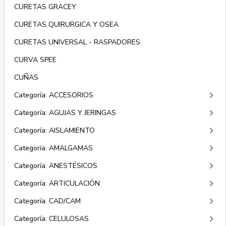
CURETAS GRACEY
CURETAS QUIRURGICA Y OSEA
CURETAS UNIVERSAL - RASPADORES
CURVA SPEE
CUÑAS
keyboard_arrow_right
Categoría: ACCESORIOS
keyboard_arrow_right
Categoría: AGUJAS Y JERINGAS
keyboard_arrow_right
Categoría: AISLAMIENTO
keyboard_arrow_right
Categoría: AMALGAMAS
keyboard_arrow_right
Categoría: ANESTÉSICOS
keyboard_arrow_right
Categoría: ARTICULACIÓN
keyboard_arrow_right
Categoría: CAD/CAM
keyboard_arrow_right
Categoría: CELULOSAS