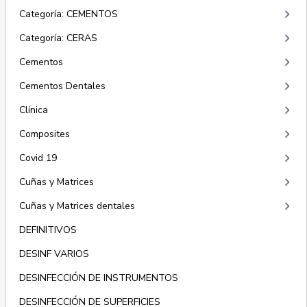
keyboard_arrow_right
Categoría: CEMENTOS
keyboard_arrow_right
Categoría: CERAS
keyboard_arrow_right
Cementos
keyboard_arrow_right
Cementos Dentales
keyboard_arrow_right
Clínica
keyboard_arrow_right
Composites
keyboard_arrow_right
Covid 19
keyboard_arrow_right
Cuñas y Matrices
keyboard_arrow_right
Cuñas y Matrices dentales
DEFINITIVOS
DESINF VARIOS
DESINFECCIÓN DE INSTRUMENTOS
DESINFECCIÓN DE SUPERFICIES