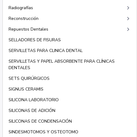
keyboard_arrow_right
Radiografías
keyboard_arrow_right
Reconstrucción
keyboard_arrow_right
Repuestos Dentales
SELLADORES DE FISURAS
SERVILLETAS PARA CLINICA DENTAL
SERVILLETAS Y PAPEL ABSORBENTE PARA CLÍNICAS
DENTALES
SETS QUIRÚRGICOS
SIGNUS CERAMIS
SILICONA LABORATORIO
SILICONAS DE ADICIÓN
SILICONAS DE CONDENSACIÓN
SINDESMOTOMOS Y OSTEOTOMO