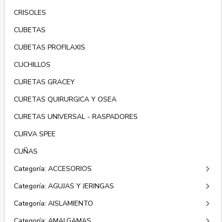
CRISOLES
CUBETAS
CUBETAS PROFILAXIS
CUCHILLOS
CURETAS GRACEY
CURETAS QUIRURGICA Y OSEA
CURETAS UNIVERSAL - RASPADORES
CURVA SPEE
CUÑAS
keyboard_arrow_right
Categoría: ACCESORIOS
keyboard_arrow_right
Categoría: AGUJAS Y JERINGAS
keyboard_arrow_right
Categoría: AISLAMIENTO
keyboard_arrow_right
Categoría: AMALGAMAS