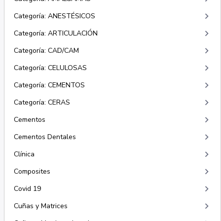
keyboard_arrow_right
Categoría: ANESTÉSICOS
keyboard_arrow_right
Categoría: ARTICULACIÓN
keyboard_arrow_right
Categoría: CAD/CAM
keyboard_arrow_right
Categoría: CELULOSAS
keyboard_arrow_right
Categoría: CEMENTOS
keyboard_arrow_right
Categoría: CERAS
keyboard_arrow_right
Cementos
keyboard_arrow_right
Cementos Dentales
keyboard_arrow_right
Clínica
keyboard_arrow_right
Composites
keyboard_arrow_right
Covid 19
keyboard_arrow_right
Cuñas y Matrices