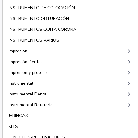
INSTRUMENTO DE COLOCACIÓN
INSTRUMENTO OBTURACIÓN
INSTRUMENTOS QUITA CORONA
INSTRUMENTOS VARIOS
keyboard_arrow_right
Impresión
keyboard_arrow_right
Impresión Dental
keyboard_arrow_right
Impresión y prótesis
keyboard_arrow_right
Instrumental
keyboard_arrow_right
Instrumental Dental
keyboard_arrow_right
Instrumental Rotatorio
JERINGAS
KITS
LENTULOS-RELLENADORES