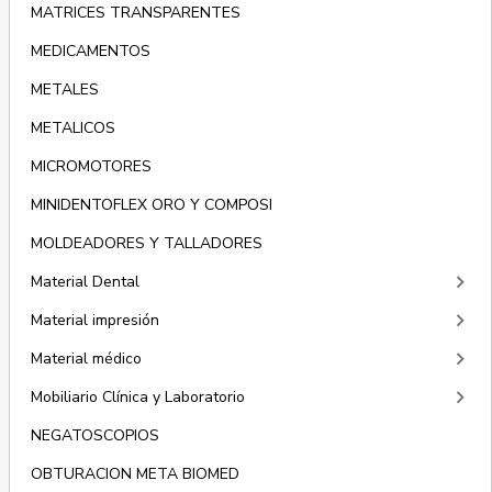
MATRICES TRANSPARENTES
MEDICAMENTOS
METALES
METALICOS
MICROMOTORES
MINIDENTOFLEX ORO Y COMPOSI
MOLDEADORES Y TALLADORES
keyboard_arrow_right
Material Dental
keyboard_arrow_right
Material impresión
keyboard_arrow_right
Material médico
keyboard_arrow_right
Mobiliario Clínica y Laboratorio
NEGATOSCOPIOS
OBTURACION META BIOMED