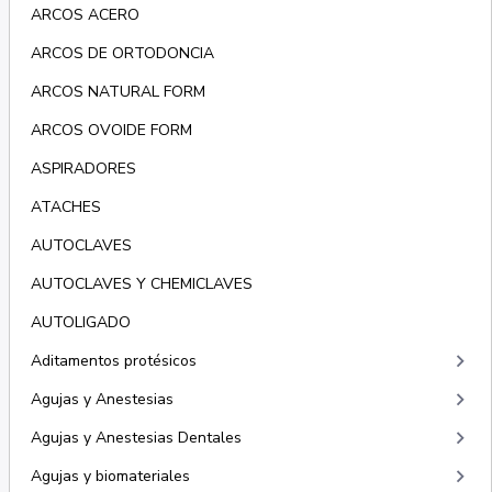
ARCOS ACERO
ARCOS DE ORTODONCIA
ARCOS NATURAL FORM
ARCOS OVOIDE FORM
ASPIRADORES
ATACHES
AUTOCLAVES
AUTOCLAVES Y CHEMICLAVES
AUTOLIGADO
keyboard_arrow_right
Aditamentos protésicos
keyboard_arrow_right
Agujas y Anestesias
keyboard_arrow_right
Agujas y Anestesias Dentales
keyboard_arrow_right
Agujas y biomateriales