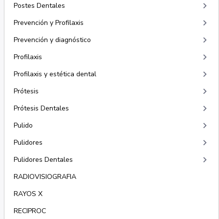
keyboard_arrow_right
Postes Dentales
keyboard_arrow_right
Prevención y Profilaxis
keyboard_arrow_right
Prevención y diagnóstico
keyboard_arrow_right
Profilaxis
keyboard_arrow_right
Profilaxis y estética dental
keyboard_arrow_right
Prótesis
keyboard_arrow_right
Prótesis Dentales
keyboard_arrow_right
Pulido
keyboard_arrow_right
Pulidores
keyboard_arrow_right
Pulidores Dentales
RADIOVISIOGRAFIA
RAYOS X
RECIPROC