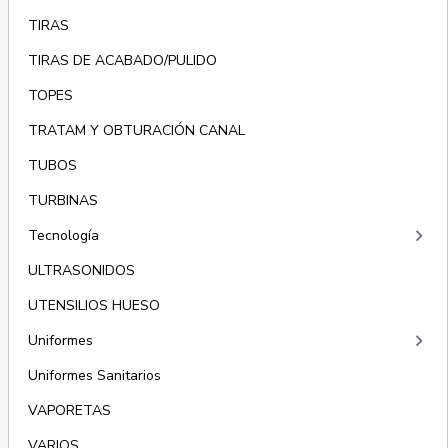
TIRAS
TIRAS DE ACABADO/PULIDO
TOPES
TRATAM Y OBTURACIÓN CANAL
TUBOS
TURBINAS
keyboard_arrow_right
Tecnología
ULTRASONIDOS
UTENSILIOS HUESO
keyboard_arrow_right
Uniformes
Uniformes Sanitarios
VAPORETAS
VARIOS