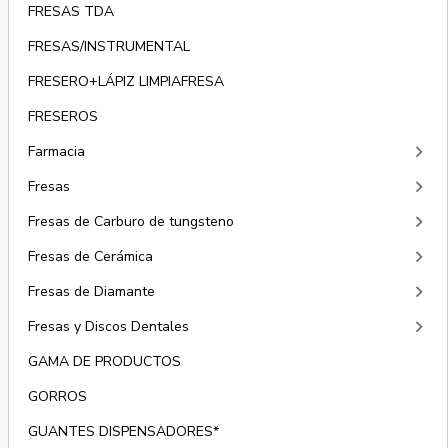
FRESAS TDA
FRESAS/INSTRUMENTAL
FRESERO+LÁPIZ LIMPIAFRESA
FRESEROS
keyboard_arrow_right
Farmacia
keyboard_arrow_right
Fresas
keyboard_arrow_right
Fresas de Carburo de tungsteno
keyboard_arrow_right
Fresas de Cerámica
keyboard_arrow_right
Fresas de Diamante
keyboard_arrow_right
Fresas y Discos Dentales
GAMA DE PRODUCTOS
GORROS
GUANTES DISPENSADORES*