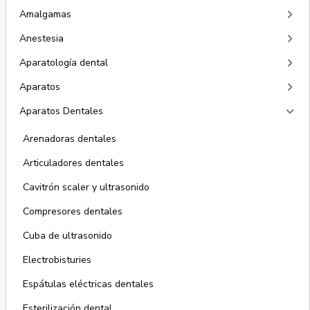
keyboard_arrow_right
Amalgamas
keyboard_arrow_right
Anestesia
keyboard_arrow_right
Aparatología dental
keyboard_arrow_right
Aparatos
keyboard_arrow_right
Aparatos Dentales
Arenadoras dentales
Articuladores dentales
Cavitrón scaler y ultrasonido
Compresores dentales
Cuba de ultrasonido
Electrobisturies
Espátulas eléctricas dentales
Esterilización dental