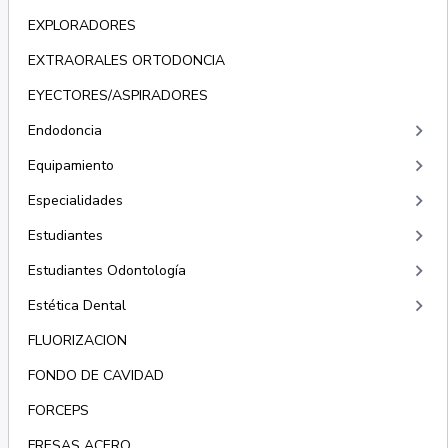
EXPLORADORES
EXTRAORALES ORTODONCIA
EYECTORES/ASPIRADORES
keyboard_arrow_right
Endodoncia
keyboard_arrow_right
Equipamiento
keyboard_arrow_right
Especialidades
keyboard_arrow_right
Estudiantes
keyboard_arrow_right
Estudiantes Odontología
keyboard_arrow_right
Estética Dental
FLUORIZACION
FONDO DE CAVIDAD
FORCEPS
FRESAS ACERO