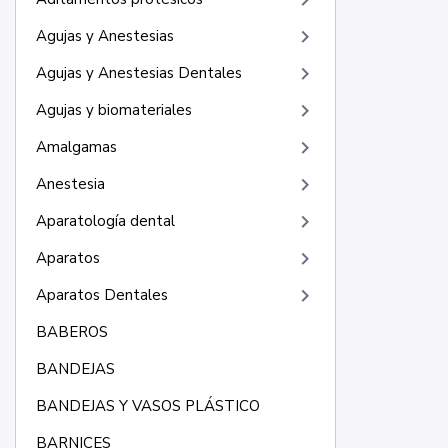
keyboard_arrow_right
keyboard_arrow_right
Agujas y Anestesias
keyboard_arrow_right
Agujas y Anestesias Dentales
keyboard_arrow_right
Agujas y biomateriales
keyboard_arrow_right
Amalgamas
keyboard_arrow_right
Anestesia
keyboard_arrow_right
Aparatología dental
keyboard_arrow_right
Aparatos
keyboard_arrow_right
Aparatos Dentales
BABEROS
BANDEJAS
BANDEJAS Y VASOS PLÁSTICO
BARNICES