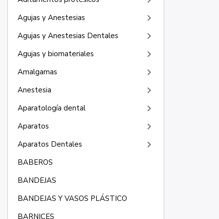
keyboard_arrow_right
keyboard_arrow_right
Agujas y Anestesias
keyboard_arrow_right
Agujas y Anestesias Dentales
keyboard_arrow_right
Agujas y biomateriales
keyboard_arrow_right
Amalgamas
keyboard_arrow_right
Anestesia
keyboard_arrow_right
Aparatología dental
keyboard_arrow_right
Aparatos
keyboard_arrow_right
Aparatos Dentales
BABEROS
BANDEJAS
BANDEJAS Y VASOS PLÁSTICO
BARNICES