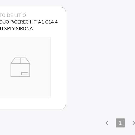
TO DE LITIO
DUO P/CEREC HT A1 C14 4 
NTSPLY SIRONA
chevron_left
chevron_
1