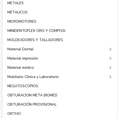
METALES
METALICOS
MICROMOTORES
MINIDENTOFLEX ORO Y COMPOSI
MOLDEADORES Y TALLADORES
keyboard_arrow_right
Material Dental
keyboard_arrow_right
Material impresión
keyboard_arrow_right
Material médico
keyboard_arrow_right
Mobiliario Clínica y Laboratorio
NEGATOSCOPIOS
OBTURACION META BIOMED
OBTURACIÓN PROVISIONAL
ORTHO