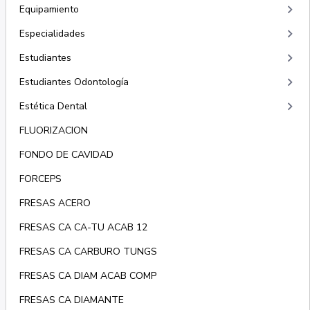
keyboard_arrow_right
Equipamiento
keyboard_arrow_right
Especialidades
keyboard_arrow_right
Estudiantes
keyboard_arrow_right
Estudiantes Odontología
keyboard_arrow_right
Estética Dental
FLUORIZACION
FONDO DE CAVIDAD
FORCEPS
FRESAS ACERO
FRESAS CA CA-TU ACAB 12
FRESAS CA CARBURO TUNGS
FRESAS CA DIAM ACAB COMP
FRESAS CA DIAMANTE