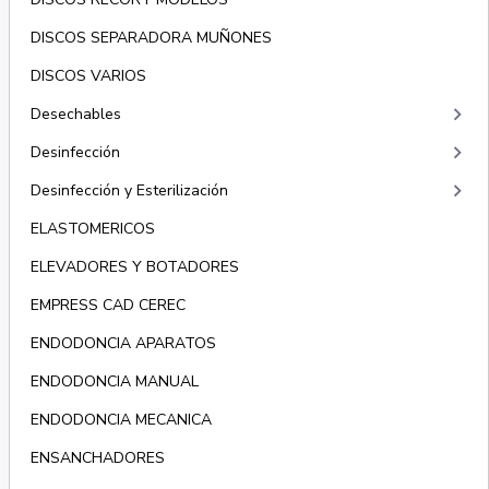
DISCOS SEPARADORA MUÑONES
DISCOS VARIOS
keyboard_arrow_right
Desechables
keyboard_arrow_right
Desinfección
keyboard_arrow_right
Desinfección y Esterilización
ELASTOMERICOS
ELEVADORES Y BOTADORES
EMPRESS CAD CEREC
ENDODONCIA APARATOS
ENDODONCIA MANUAL
ENDODONCIA MECANICA
ENSANCHADORES