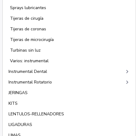
Sprays lubricantes
Tijeras de cirugía
Tijeras de coronas
Tijeras de microcirugía
Turbinas sin luz
Varios: instrumental
keyboard_arrow_right
Instrumental Dental
keyboard_arrow_right
Instrumental Rotatorio
JERINGAS
KITS
LENTULOS-RELLENADORES
LIGADURAS
LIMAS