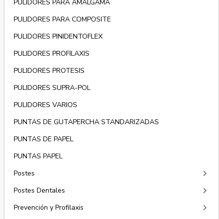
PULIDORES PARA AMALGAMA
PULIDORES PARA COMPOSITE
PULIDORES PINIDENTOFLEX
PULIDORES PROFILAXIS
PULIDORES PROTESIS
PULIDORES SUPRA-POL
PULIDORES VARIOS
PUNTAS DE GUTAPERCHA STANDARIZADAS
PUNTAS DE PAPEL
PUNTAS PAPEL
keyboard_arrow_right
Postes
keyboard_arrow_right
Postes Dentales
keyboard_arrow_right
Prevención y Profilaxis