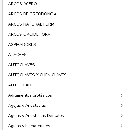
ARCOS ACERO
ARCOS DE ORTODONCIA
ARCOS NATURAL FORM
ARCOS OVOIDE FORM
ASPIRADORES
ATACHES
AUTOCLAVES
AUTOCLAVES Y CHEMICLAVES
AUTOLIGADO
keyboard_arrow_right
Aditamentos protésicos
keyboard_arrow_right
Agujas y Anestesias
keyboard_arrow_right
Agujas y Anestesias Dentales
keyboard_arrow_right
Agujas y biomateriales