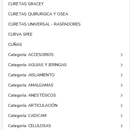
CURETAS GRACEY
CURETAS QUIRURGICA Y OSEA
CURETAS UNIVERSAL - RASPADORES
CURVA SPEE
CUÑAS
keyboard_arrow_right
Categoría: ACCESORIOS
keyboard_arrow_right
Categoría: AGUJAS Y JERINGAS
keyboard_arrow_right
Categoría: AISLAMIENTO
keyboard_arrow_right
Categoría: AMALGAMAS
keyboard_arrow_right
Categoría: ANESTÉSICOS
keyboard_arrow_right
Categoría: ARTICULACIÓN
keyboard_arrow_right
Categoría: CAD/CAM
keyboard_arrow_right
Categoría: CELULOSAS