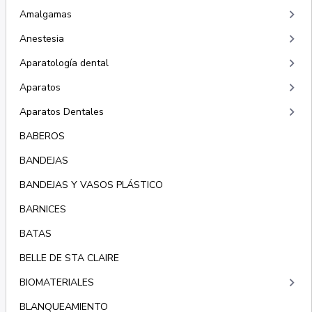
keyboard_arrow_right
Amalgamas
keyboard_arrow_right
Anestesia
keyboard_arrow_right
Aparatología dental
keyboard_arrow_right
Aparatos
keyboard_arrow_right
Aparatos Dentales
BABEROS
BANDEJAS
BANDEJAS Y VASOS PLÁSTICO
BARNICES
BATAS
BELLE DE STA CLAIRE
keyboard_arrow_right
BIOMATERIALES
BLANQUEAMIENTO