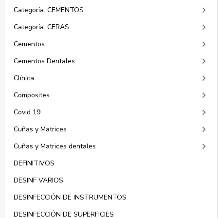
keyboard_arrow_right
Categoría: CEMENTOS
keyboard_arrow_right
Categoría: CERAS
keyboard_arrow_right
Cementos
keyboard_arrow_right
Cementos Dentales
keyboard_arrow_right
Clínica
keyboard_arrow_right
Composites
keyboard_arrow_right
Covid 19
keyboard_arrow_right
Cuñas y Matrices
keyboard_arrow_right
Cuñas y Matrices dentales
DEFINITIVOS
DESINF VARIOS
DESINFECCIÓN DE INSTRUMENTOS
DESINFECCIÓN DE SUPERFICIES