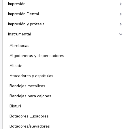
keyboard_arrow_right
Impresión
keyboard_arrow_right
Impresión Dental
keyboard_arrow_right
Impresión y prótesis
keyboard_arrow_right
Instrumental
Abrebocas
Algodoneras y dispensadores
Alicate
Atacadores y espátulas
Bandejas metalicas
Bandejas para cajones
Bisturi
Botadores Luxadores
Botadores/elevadores