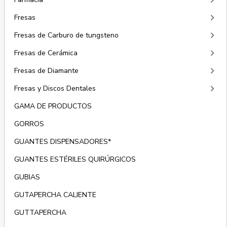
keyboard_arrow_right
keyboard_arrow_right
Fresas
keyboard_arrow_right
Fresas de Carburo de tungsteno
keyboard_arrow_right
Fresas de Cerámica
keyboard_arrow_right
Fresas de Diamante
keyboard_arrow_right
Fresas y Discos Dentales
GAMA DE PRODUCTOS
GORROS
GUANTES DISPENSADORES*
GUANTES ESTÉRILES QUIRÚRGICOS
GUBIAS
GUTAPERCHA CALIENTE
GUTTAPERCHA