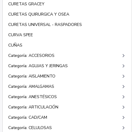
CURETAS GRACEY
CURETAS QUIRURGICA Y OSEA
CURETAS UNIVERSAL - RASPADORES
CURVA SPEE
CUÑAS
keyboard_arrow_right
Categoría: ACCESORIOS
keyboard_arrow_right
Categoría: AGUJAS Y JERINGAS
keyboard_arrow_right
Categoría: AISLAMIENTO
keyboard_arrow_right
Categoría: AMALGAMAS
keyboard_arrow_right
Categoría: ANESTÉSICOS
keyboard_arrow_right
Categoría: ARTICULACIÓN
keyboard_arrow_right
Categoría: CAD/CAM
keyboard_arrow_right
Categoría: CELULOSAS