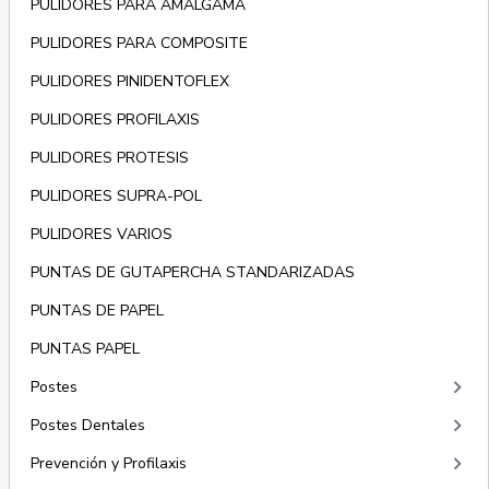
PULIDORES PARA AMALGAMA
PULIDORES PARA COMPOSITE
PULIDORES PINIDENTOFLEX
PULIDORES PROFILAXIS
PULIDORES PROTESIS
PULIDORES SUPRA-POL
PULIDORES VARIOS
PUNTAS DE GUTAPERCHA STANDARIZADAS
PUNTAS DE PAPEL
PUNTAS PAPEL
keyboard_arrow_right
Postes
keyboard_arrow_right
Postes Dentales
keyboard_arrow_right
Prevención y Profilaxis