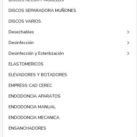
DISCOS SEPARADORA MUÑONES
DISCOS VARIOS
keyboard_arrow_right
Desechables
keyboard_arrow_right
Desinfección
keyboard_arrow_right
Desinfección y Esterilización
ELASTOMERICOS
ELEVADORES Y BOTADORES
EMPRESS CAD CEREC
ENDODONCIA APARATOS
ENDODONCIA MANUAL
ENDODONCIA MECANICA
ENSANCHADORES