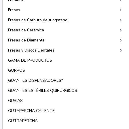
keyboard_arrow_right
keyboard_arrow_right
Fresas
keyboard_arrow_right
Fresas de Carburo de tungsteno
keyboard_arrow_right
Fresas de Cerámica
keyboard_arrow_right
Fresas de Diamante
keyboard_arrow_right
Fresas y Discos Dentales
GAMA DE PRODUCTOS
GORROS
GUANTES DISPENSADORES*
GUANTES ESTÉRILES QUIRÚRGICOS
GUBIAS
GUTAPERCHA CALIENTE
GUTTAPERCHA