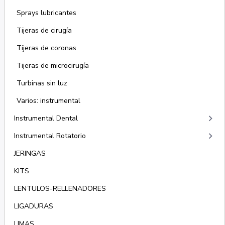
Sprays lubricantes
Tijeras de cirugía
Tijeras de coronas
Tijeras de microcirugía
Turbinas sin luz
Varios: instrumental
keyboard_arrow_right
Instrumental Dental
keyboard_arrow_right
Instrumental Rotatorio
JERINGAS
KITS
LENTULOS-RELLENADORES
LIGADURAS
LIMAS