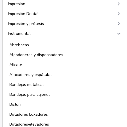
keyboard_arrow_right
Impresión
keyboard_arrow_right
Impresión Dental
keyboard_arrow_right
Impresión y prótesis
keyboard_arrow_right
Instrumental
Abrebocas
Algodoneras y dispensadores
Alicate
Atacadores y espátulas
Bandejas metalicas
Bandejas para cajones
Bisturi
Botadores Luxadores
Botadores/elevadores