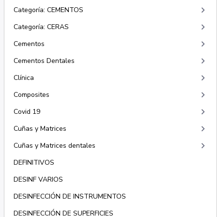
keyboard_arrow_right
Categoría: CEMENTOS
keyboard_arrow_right
Categoría: CERAS
keyboard_arrow_right
Cementos
keyboard_arrow_right
Cementos Dentales
keyboard_arrow_right
Clínica
keyboard_arrow_right
Composites
keyboard_arrow_right
Covid 19
keyboard_arrow_right
Cuñas y Matrices
keyboard_arrow_right
Cuñas y Matrices dentales
DEFINITIVOS
DESINF VARIOS
DESINFECCIÓN DE INSTRUMENTOS
DESINFECCIÓN DE SUPERFICIES