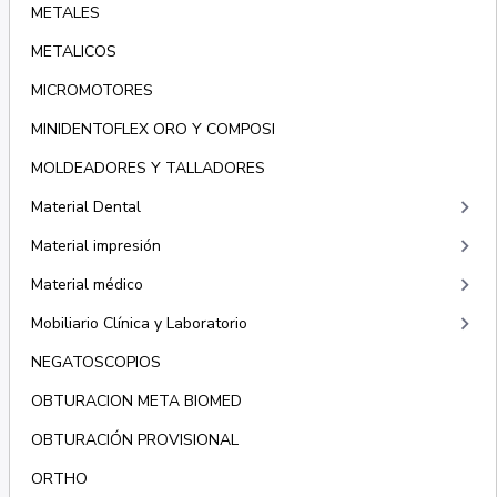
METALES
METALICOS
MICROMOTORES
MINIDENTOFLEX ORO Y COMPOSI
MOLDEADORES Y TALLADORES
keyboard_arrow_right
Material Dental
keyboard_arrow_right
Material impresión
keyboard_arrow_right
Material médico
keyboard_arrow_right
Mobiliario Clínica y Laboratorio
NEGATOSCOPIOS
OBTURACION META BIOMED
OBTURACIÓN PROVISIONAL
ORTHO