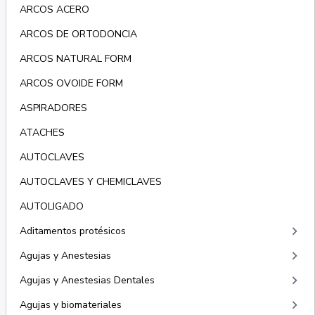
ARCOS ACERO
ARCOS DE ORTODONCIA
ARCOS NATURAL FORM
ARCOS OVOIDE FORM
ASPIRADORES
ATACHES
AUTOCLAVES
AUTOCLAVES Y CHEMICLAVES
AUTOLIGADO
keyboard_arrow_right
Aditamentos protésicos
keyboard_arrow_right
Agujas y Anestesias
keyboard_arrow_right
Agujas y Anestesias Dentales
keyboard_arrow_right
Agujas y biomateriales