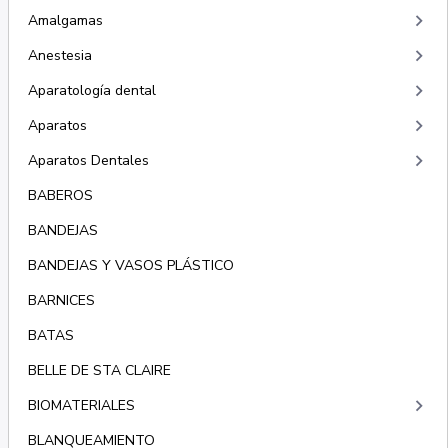
keyboard_arrow_right
Amalgamas
keyboard_arrow_right
Anestesia
keyboard_arrow_right
Aparatología dental
keyboard_arrow_right
Aparatos
keyboard_arrow_right
Aparatos Dentales
BABEROS
BANDEJAS
BANDEJAS Y VASOS PLÁSTICO
BARNICES
BATAS
BELLE DE STA CLAIRE
keyboard_arrow_right
BIOMATERIALES
BLANQUEAMIENTO