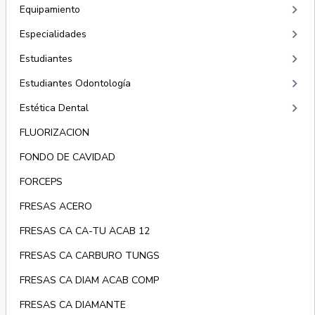
keyboard_arrow_right
Equipamiento
keyboard_arrow_right
Especialidades
keyboard_arrow_right
Estudiantes
keyboard_arrow_right
Estudiantes Odontología
keyboard_arrow_right
Estética Dental
FLUORIZACION
FONDO DE CAVIDAD
FORCEPS
FRESAS ACERO
FRESAS CA CA-TU ACAB 12
FRESAS CA CARBURO TUNGS
FRESAS CA DIAM ACAB COMP
FRESAS CA DIAMANTE