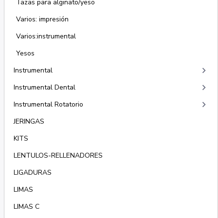
Tazas para alginato/yeso
Varios: impresión
Varios:instrumental
Yesos
keyboard_arrow_right
Instrumental
keyboard_arrow_right
Instrumental Dental
keyboard_arrow_right
Instrumental Rotatorio
JERINGAS
KITS
LENTULOS-RELLENADORES
LIGADURAS
LIMAS
LIMAS C