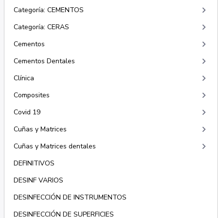
keyboard_arrow_right
Categoría: CEMENTOS
keyboard_arrow_right
Categoría: CERAS
keyboard_arrow_right
Cementos
keyboard_arrow_right
Cementos Dentales
keyboard_arrow_right
Clínica
keyboard_arrow_right
Composites
keyboard_arrow_right
Covid 19
keyboard_arrow_right
Cuñas y Matrices
keyboard_arrow_right
Cuñas y Matrices dentales
DEFINITIVOS
DESINF VARIOS
DESINFECCIÓN DE INSTRUMENTOS
DESINFECCIÓN DE SUPERFICIES