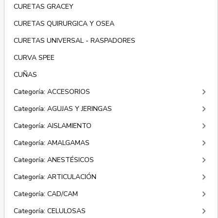
CURETAS GRACEY
CURETAS QUIRURGICA Y OSEA
CURETAS UNIVERSAL - RASPADORES
CURVA SPEE
CUÑAS
keyboard_arrow_right
Categoría: ACCESORIOS
keyboard_arrow_right
Categoría: AGUJAS Y JERINGAS
keyboard_arrow_right
Categoría: AISLAMIENTO
keyboard_arrow_right
Categoría: AMALGAMAS
keyboard_arrow_right
Categoría: ANESTÉSICOS
keyboard_arrow_right
Categoría: ARTICULACIÓN
keyboard_arrow_right
Categoría: CAD/CAM
keyboard_arrow_right
Categoría: CELULOSAS