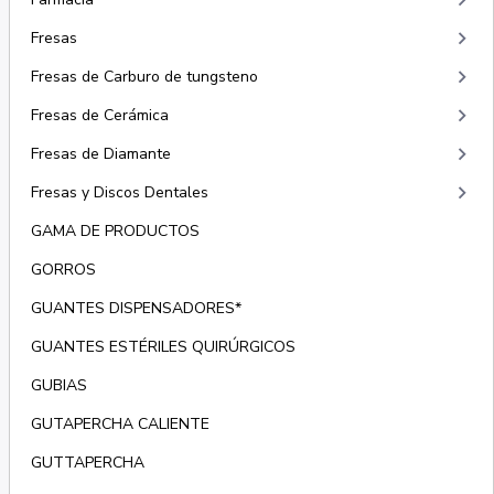
keyboard_arrow_right
keyboard_arrow_right
Fresas
keyboard_arrow_right
Fresas de Carburo de tungsteno
keyboard_arrow_right
Fresas de Cerámica
keyboard_arrow_right
Fresas de Diamante
keyboard_arrow_right
Fresas y Discos Dentales
GAMA DE PRODUCTOS
GORROS
GUANTES DISPENSADORES*
GUANTES ESTÉRILES QUIRÚRGICOS
GUBIAS
GUTAPERCHA CALIENTE
GUTTAPERCHA