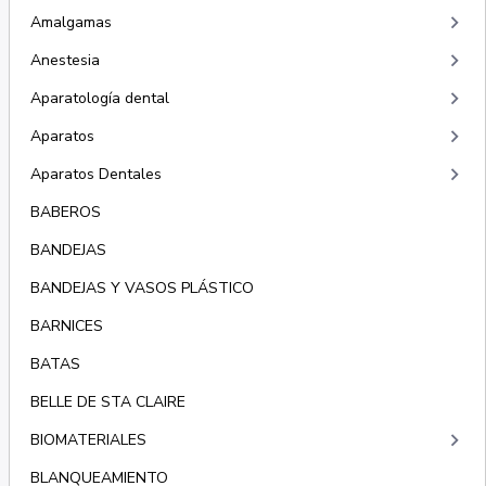
keyboard_arrow_right
Amalgamas
keyboard_arrow_right
Anestesia
keyboard_arrow_right
Aparatología dental
keyboard_arrow_right
Aparatos
keyboard_arrow_right
Aparatos Dentales
BABEROS
BANDEJAS
BANDEJAS Y VASOS PLÁSTICO
BARNICES
BATAS
BELLE DE STA CLAIRE
keyboard_arrow_right
BIOMATERIALES
BLANQUEAMIENTO