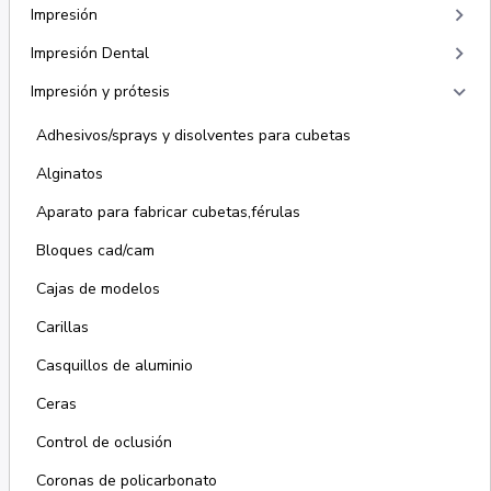
keyboard_arrow_right
Impresión
keyboard_arrow_right
Impresión Dental
keyboard_arrow_right
Impresión y prótesis
Adhesivos/sprays y disolventes para cubetas
Alginatos
Aparato para fabricar cubetas,férulas
Bloques cad/cam
Cajas de modelos
Carillas
Casquillos de aluminio
Ceras
Control de oclusión
Coronas de policarbonato