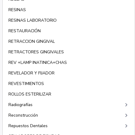
RESINAS
RESINAS LABORATORIO
RESTAURACIÓN
RETRACCION GINGIVAL
RETRACTORES GINGIVALES
REV +LAMP INATINICA+CHAS
REVELADOR Y FIJADOR
REVESTIMIENTOS
ROLLOS ESTERILIZAR
keyboard_arrow_right
Radiografías
keyboard_arrow_right
Reconstrucción
keyboard_arrow_right
Repuestos Dentales