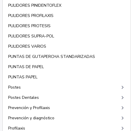
PULIDORES PINIDENTOFLEX
PULIDORES PROFILAXIS
PULIDORES PROTESIS
PULIDORES SUPRA-POL
PULIDORES VARIOS
PUNTAS DE GUTAPERCHA STANDARIZADAS
PUNTAS DE PAPEL
PUNTAS PAPEL
keyboard_arrow_right
Postes
keyboard_arrow_right
Postes Dentales
keyboard_arrow_right
Prevención y Profilaxis
keyboard_arrow_right
Prevención y diagnóstico
keyboard_arrow_right
Profilaxis