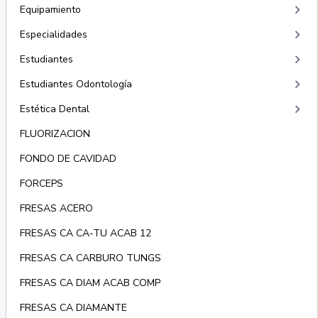
keyboard_arrow_right
Equipamiento
keyboard_arrow_right
Especialidades
keyboard_arrow_right
Estudiantes
keyboard_arrow_right
Estudiantes Odontología
keyboard_arrow_right
Estética Dental
FLUORIZACION
FONDO DE CAVIDAD
FORCEPS
FRESAS ACERO
FRESAS CA CA-TU ACAB 12
FRESAS CA CARBURO TUNGS
FRESAS CA DIAM ACAB COMP
FRESAS CA DIAMANTE