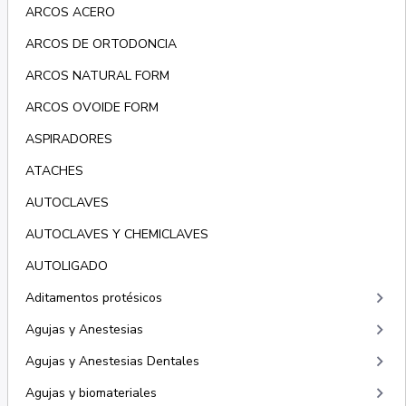
ARCOS ACERO
ARCOS DE ORTODONCIA
ARCOS NATURAL FORM
ARCOS OVOIDE FORM
ASPIRADORES
ATACHES
AUTOCLAVES
AUTOCLAVES Y CHEMICLAVES
AUTOLIGADO
keyboard_arrow_right
Aditamentos protésicos
keyboard_arrow_right
Agujas y Anestesias
keyboard_arrow_right
Agujas y Anestesias Dentales
keyboard_arrow_right
Agujas y biomateriales