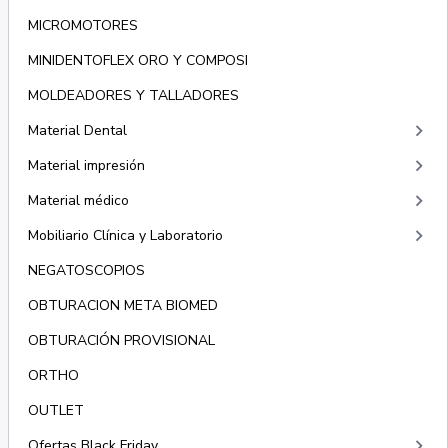
MICROMOTORES
MINIDENTOFLEX ORO Y COMPOSI
MOLDEADORES Y TALLADORES
keyboard_arrow_right
Material Dental
keyboard_arrow_right
Material impresión
keyboard_arrow_right
Material médico
keyboard_arrow_right
Mobiliario Clínica y Laboratorio
NEGATOSCOPIOS
OBTURACION META BIOMED
OBTURACIÓN PROVISIONAL
ORTHO
OUTLET
keyboard_arrow_right
Ofertas Black Friday