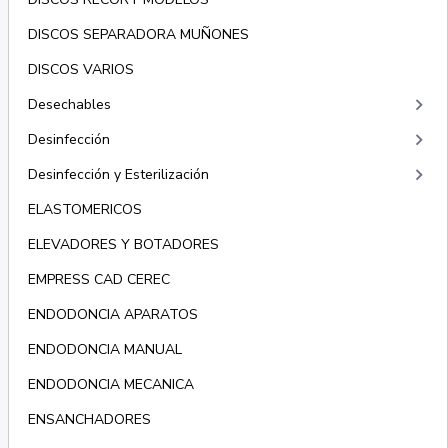
DISCOS SEPARADORA MUÑONES
DISCOS VARIOS
keyboard_arrow_right
Desechables
keyboard_arrow_right
Desinfección
keyboard_arrow_right
Desinfección y Esterilización
ELASTOMERICOS
ELEVADORES Y BOTADORES
EMPRESS CAD CEREC
ENDODONCIA APARATOS
ENDODONCIA MANUAL
ENDODONCIA MECANICA
ENSANCHADORES