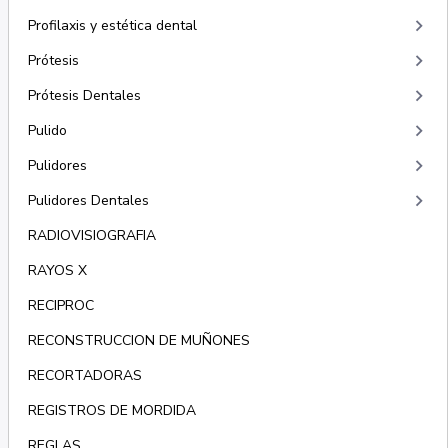
keyboard_arrow_right
Profilaxis y estética dental
keyboard_arrow_right
Prótesis
keyboard_arrow_right
Prótesis Dentales
keyboard_arrow_right
Pulido
keyboard_arrow_right
Pulidores
keyboard_arrow_right
Pulidores Dentales
RADIOVISIOGRAFIA
RAYOS X
RECIPROC
RECONSTRUCCION DE MUÑONES
RECORTADORAS
REGISTROS DE MORDIDA
REGLAS