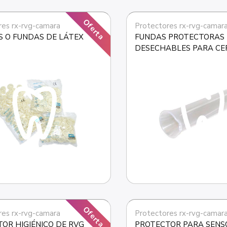
Oferta
res rx-rvg-camara
Protectores rx-rvg-camar
 O FUNDAS DE LÁTEX
FUNDAS PROTECTORAS 
DESECHABLES PARA CER
OMNICAM
Oferta
res rx-rvg-camara
Protectores rx-rvg-camar
OR HIGIÉNICO DE RVG
PROTECTOR PARA SENS