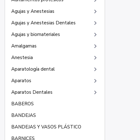
keyboard_arrow_right
keyboard_arrow_right
Agujas y Anestesias
keyboard_arrow_right
Agujas y Anestesias Dentales
keyboard_arrow_right
Agujas y biomateriales
keyboard_arrow_right
Amalgamas
keyboard_arrow_right
Anestesia
keyboard_arrow_right
Aparatología dental
keyboard_arrow_right
Aparatos
keyboard_arrow_right
Aparatos Dentales
BABEROS
BANDEJAS
BANDEJAS Y VASOS PLÁSTICO
BARNICES