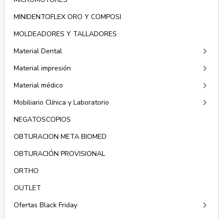
MINIDENTOFLEX ORO Y COMPOSI
MOLDEADORES Y TALLADORES
keyboard_arrow_right
Material Dental
keyboard_arrow_right
Material impresión
keyboard_arrow_right
Material médico
keyboard_arrow_right
Mobiliario Clínica y Laboratorio
NEGATOSCOPIOS
OBTURACION META BIOMED
OBTURACIÓN PROVISIONAL
ORTHO
OUTLET
keyboard_arrow_right
Ofertas Black Friday