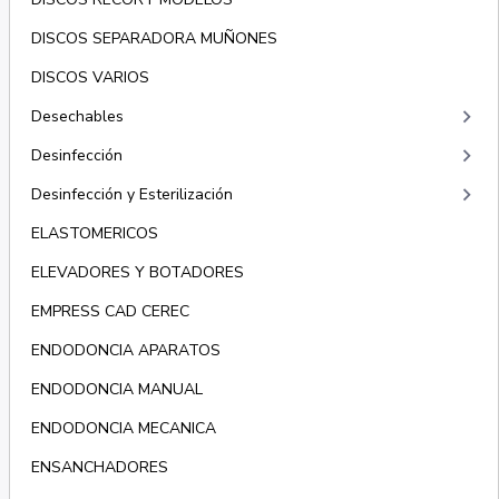
DISCOS SEPARADORA MUÑONES
DISCOS VARIOS
keyboard_arrow_right
Desechables
keyboard_arrow_right
Desinfección
keyboard_arrow_right
Desinfección y Esterilización
ELASTOMERICOS
ELEVADORES Y BOTADORES
EMPRESS CAD CEREC
ENDODONCIA APARATOS
ENDODONCIA MANUAL
ENDODONCIA MECANICA
ENSANCHADORES