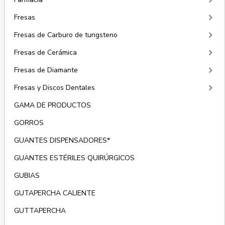
keyboard_arrow_right
keyboard_arrow_right
Fresas
keyboard_arrow_right
Fresas de Carburo de tungsteno
keyboard_arrow_right
Fresas de Cerámica
keyboard_arrow_right
Fresas de Diamante
keyboard_arrow_right
Fresas y Discos Dentales
GAMA DE PRODUCTOS
GORROS
GUANTES DISPENSADORES*
GUANTES ESTÉRILES QUIRÚRGICOS
GUBIAS
GUTAPERCHA CALIENTE
GUTTAPERCHA