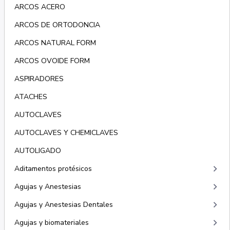
ARCOS ACERO
ARCOS DE ORTODONCIA
ARCOS NATURAL FORM
ARCOS OVOIDE FORM
ASPIRADORES
ATACHES
AUTOCLAVES
AUTOCLAVES Y CHEMICLAVES
AUTOLIGADO
keyboard_arrow_right
Aditamentos protésicos
keyboard_arrow_right
Agujas y Anestesias
keyboard_arrow_right
Agujas y Anestesias Dentales
keyboard_arrow_right
Agujas y biomateriales