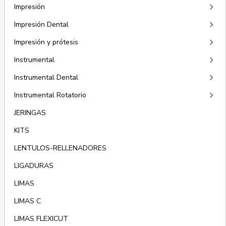
keyboard_arrow_right
Impresión
keyboard_arrow_right
Impresión Dental
keyboard_arrow_right
Impresión y prótesis
keyboard_arrow_right
Instrumental
keyboard_arrow_right
Instrumental Dental
keyboard_arrow_right
Instrumental Rotatorio
JERINGAS
KITS
LENTULOS-RELLENADORES
LIGADURAS
LIMAS
LIMAS C
LIMAS FLEXICUT