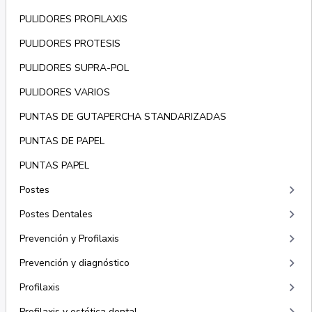
PULIDORES PROFILAXIS
PULIDORES PROTESIS
PULIDORES SUPRA-POL
PULIDORES VARIOS
PUNTAS DE GUTAPERCHA STANDARIZADAS
PUNTAS DE PAPEL
PUNTAS PAPEL
keyboard_arrow_right
Postes
keyboard_arrow_right
Postes Dentales
keyboard_arrow_right
Prevención y Profilaxis
keyboard_arrow_right
Prevención y diagnóstico
keyboard_arrow_right
Profilaxis
Profilaxis y estética dental