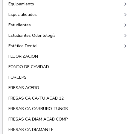
keyboard_arrow_right
Equipamiento
keyboard_arrow_right
Especialidades
keyboard_arrow_right
Estudiantes
keyboard_arrow_right
Estudiantes Odontología
keyboard_arrow_right
Estética Dental
FLUORIZACION
FONDO DE CAVIDAD
FORCEPS
FRESAS ACERO
FRESAS CA CA-TU ACAB 12
FRESAS CA CARBURO TUNGS
FRESAS CA DIAM ACAB COMP
FRESAS CA DIAMANTE