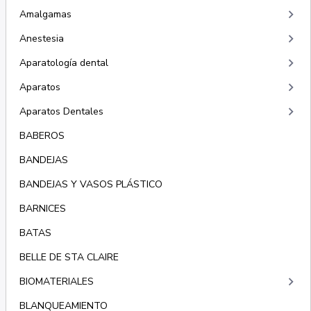
keyboard_arrow_right
Amalgamas
keyboard_arrow_right
Anestesia
keyboard_arrow_right
Aparatología dental
keyboard_arrow_right
Aparatos
keyboard_arrow_right
Aparatos Dentales
BABEROS
BANDEJAS
BANDEJAS Y VASOS PLÁSTICO
BARNICES
BATAS
BELLE DE STA CLAIRE
keyboard_arrow_right
BIOMATERIALES
BLANQUEAMIENTO