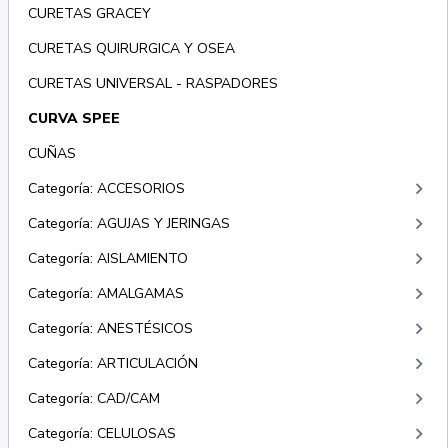
CURETAS GRACEY
CURETAS QUIRURGICA Y OSEA
CURETAS UNIVERSAL - RASPADORES
CURVA SPEE
CUÑAS
keyboard_arrow_right
Categoría: ACCESORIOS
keyboard_arrow_right
Categoría: AGUJAS Y JERINGAS
keyboard_arrow_right
Categoría: AISLAMIENTO
keyboard_arrow_right
Categoría: AMALGAMAS
keyboard_arrow_right
Categoría: ANESTÉSICOS
keyboard_arrow_right
Categoría: ARTICULACIÓN
keyboard_arrow_right
Categoría: CAD/CAM
keyboard_arrow_right
Categoría: CELULOSAS