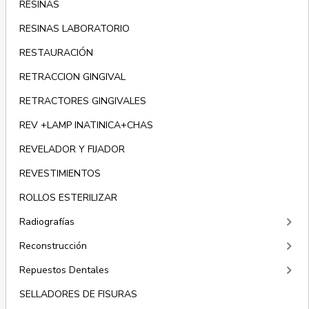
RESINAS
RESINAS LABORATORIO
RESTAURACIÓN
RETRACCION GINGIVAL
RETRACTORES GINGIVALES
REV +LAMP INATINICA+CHAS
REVELADOR Y FIJADOR
REVESTIMIENTOS
ROLLOS ESTERILIZAR
keyboard_arrow_right
Radiografías
keyboard_arrow_right
Reconstrucción
keyboard_arrow_right
Repuestos Dentales
SELLADORES DE FISURAS