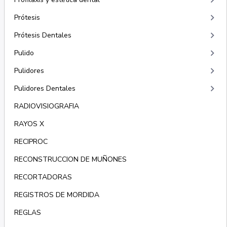
keyboard_arrow_right
keyboard_arrow_right
Prótesis
keyboard_arrow_right
Prótesis Dentales
keyboard_arrow_right
Pulido
keyboard_arrow_right
Pulidores
keyboard_arrow_right
Pulidores Dentales
RADIOVISIOGRAFIA
RAYOS X
RECIPROC
RECONSTRUCCION DE MUÑONES
RECORTADORAS
REGISTROS DE MORDIDA
REGLAS