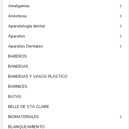
keyboard_arrow_right
Amalgamas
keyboard_arrow_right
Anestesia
keyboard_arrow_right
Aparatología dental
keyboard_arrow_right
Aparatos
keyboard_arrow_right
Aparatos Dentales
BABEROS
BANDEJAS
BANDEJAS Y VASOS PLÁSTICO
BARNICES
BATAS
BELLE DE STA CLAIRE
keyboard_arrow_right
BIOMATERIALES
BLANQUEAMIENTO