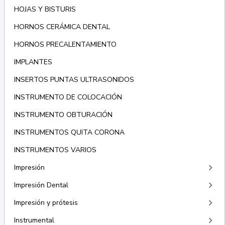
HOJAS Y BISTURIS
HORNOS CERÁMICA DENTAL
HORNOS PRECALENTAMIENTO
IMPLANTES
INSERTOS PUNTAS ULTRASONIDOS
INSTRUMENTO DE COLOCACIÓN
INSTRUMENTO OBTURACIÓN
INSTRUMENTOS QUITA CORONA
INSTRUMENTOS VARIOS
keyboard_arrow_right
Impresión
keyboard_arrow_right
Impresión Dental
keyboard_arrow_right
Impresión y prótesis
keyboard_arrow_right
Instrumental