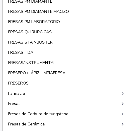
FRESAS PM DIAMANTE
FRESAS PM DIAMANTE MACIZO
FRESAS PM LABORATORIO
FRESAS QUIRURGICAS
FRESAS STAINBUSTER
FRESAS TDA
FRESAS/INSTRUMENTAL
FRESERO+LÁPIZ LIMPIAFRESA
FRESEROS
keyboard_arrow_right
Farmacia
keyboard_arrow_right
Fresas
keyboard_arrow_right
Fresas de Carburo de tungsteno
keyboard_arrow_right
Fresas de Cerámica