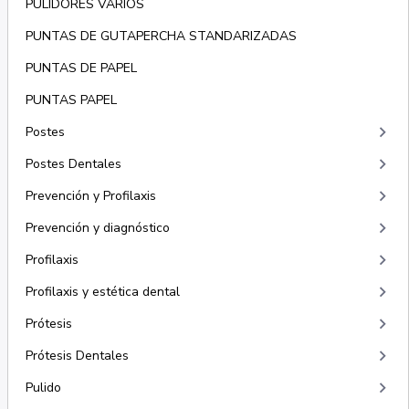
PULIDORES VARIOS
PUNTAS DE GUTAPERCHA STANDARIZADAS
PUNTAS DE PAPEL
PUNTAS PAPEL
keyboard_arrow_right
Postes
keyboard_arrow_right
Postes Dentales
keyboard_arrow_right
Prevención y Profilaxis
keyboard_arrow_right
Prevención y diagnóstico
keyboard_arrow_right
Profilaxis
keyboard_arrow_right
Profilaxis y estética dental
keyboard_arrow_right
Prótesis
keyboard_arrow_right
Prótesis Dentales
keyboard_arrow_right
Pulido