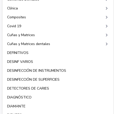
keyboard_arrow_right
Clínica
keyboard_arrow_right
Composites
keyboard_arrow_right
Covid 19
keyboard_arrow_right
Cuñas y Matrices
keyboard_arrow_right
Cuñas y Matrices dentales
DEFINITIVOS
DESINF VARIOS
DESINFECCIÓN DE INSTRUMENTOS
DESINFECCIÓN DE SUPERFICIES
DETECTORES DE CARIES
DIAGNÓSTICO
DIAMANTE