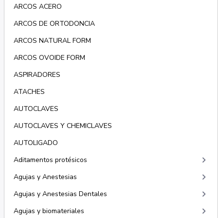
ARCOS ACERO
ARCOS DE ORTODONCIA
ARCOS NATURAL FORM
ARCOS OVOIDE FORM
ASPIRADORES
ATACHES
AUTOCLAVES
AUTOCLAVES Y CHEMICLAVES
AUTOLIGADO
keyboard_arrow_right
Aditamentos protésicos
keyboard_arrow_right
Agujas y Anestesias
keyboard_arrow_right
Agujas y Anestesias Dentales
keyboard_arrow_right
Agujas y biomateriales