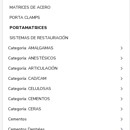
MATRICES DE ACERO
PORTA CLAMPS
PORTAMATRICES
SISTEMAS DE RESTAURACIÓN
keyboard_arrow_right
Categoría: AMALGAMAS
keyboard_arrow_right
Categoría: ANESTÉSICOS
keyboard_arrow_right
Categoría: ARTICULACIÓN
keyboard_arrow_right
Categoría: CAD/CAM
keyboard_arrow_right
Categoría: CELULOSAS
keyboard_arrow_right
Categoría: CEMENTOS
keyboard_arrow_right
Categoría: CERAS
keyboard_arrow_right
Cementos
keyboard_arrow_right
Cementos Dentales