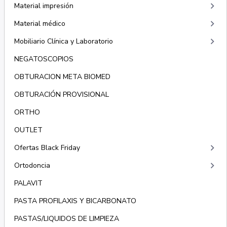
keyboard_arrow_right
Material impresión
keyboard_arrow_right
Material médico
keyboard_arrow_right
Mobiliario Clínica y Laboratorio
NEGATOSCOPIOS
OBTURACION META BIOMED
OBTURACIÓN PROVISIONAL
ORTHO
OUTLET
keyboard_arrow_right
Ofertas Black Friday
keyboard_arrow_right
Ortodoncia
PALAVIT
PASTA PROFILAXIS Y BICARBONATO
PASTAS/LIQUIDOS DE LIMPIEZA