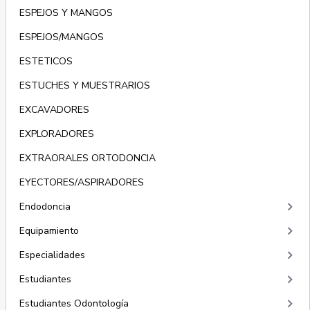
ESPEJOS Y MANGOS
ESPEJOS/MANGOS
ESTETICOS
ESTUCHES Y MUESTRARIOS
EXCAVADORES
EXPLORADORES
EXTRAORALES ORTODONCIA
EYECTORES/ASPIRADORES
keyboard_arrow_right
Endodoncia
keyboard_arrow_right
Equipamiento
keyboard_arrow_right
Especialidades
keyboard_arrow_right
Estudiantes
keyboard_arrow_right
Estudiantes Odontología