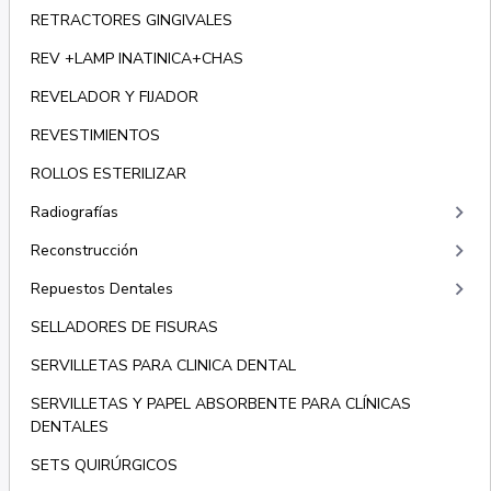
RETRACTORES GINGIVALES
REV +LAMP INATINICA+CHAS
REVELADOR Y FIJADOR
REVESTIMIENTOS
ROLLOS ESTERILIZAR
keyboard_arrow_right
Radiografías
keyboard_arrow_right
Reconstrucción
keyboard_arrow_right
Repuestos Dentales
SELLADORES DE FISURAS
SERVILLETAS PARA CLINICA DENTAL
SERVILLETAS Y PAPEL ABSORBENTE PARA CLÍNICAS
DENTALES
SETS QUIRÚRGICOS