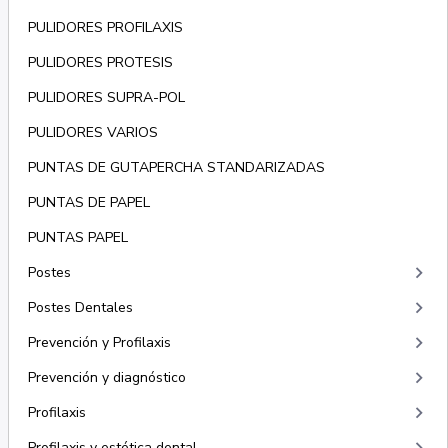
PULIDORES PROFILAXIS
PULIDORES PROTESIS
PULIDORES SUPRA-POL
PULIDORES VARIOS
PUNTAS DE GUTAPERCHA STANDARIZADAS
PUNTAS DE PAPEL
PUNTAS PAPEL
keyboard_arrow_right
Postes
keyboard_arrow_right
Postes Dentales
keyboard_arrow_right
Prevención y Profilaxis
keyboard_arrow_right
Prevención y diagnóstico
keyboard_arrow_right
Profilaxis
Profilaxis y estética dental