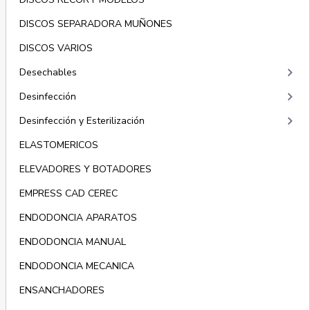
DISCOS SEPARADORA MUÑONES
DISCOS VARIOS
keyboard_arrow_right
Desechables
keyboard_arrow_right
Desinfección
keyboard_arrow_right
Desinfección y Esterilización
ELASTOMERICOS
ELEVADORES Y BOTADORES
EMPRESS CAD CEREC
ENDODONCIA APARATOS
ENDODONCIA MANUAL
ENDODONCIA MECANICA
ENSANCHADORES