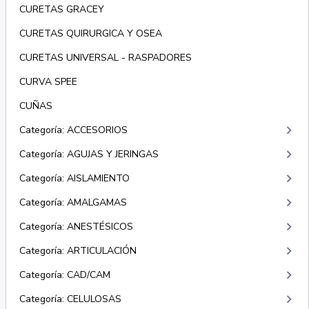
CURETAS GRACEY
CURETAS QUIRURGICA Y OSEA
CURETAS UNIVERSAL - RASPADORES
CURVA SPEE
CUÑAS
keyboard_arrow_right
Categoría: ACCESORIOS
keyboard_arrow_right
Categoría: AGUJAS Y JERINGAS
keyboard_arrow_right
Categoría: AISLAMIENTO
keyboard_arrow_right
Categoría: AMALGAMAS
keyboard_arrow_right
Categoría: ANESTÉSICOS
keyboard_arrow_right
Categoría: ARTICULACIÓN
keyboard_arrow_right
Categoría: CAD/CAM
keyboard_arrow_right
Categoría: CELULOSAS