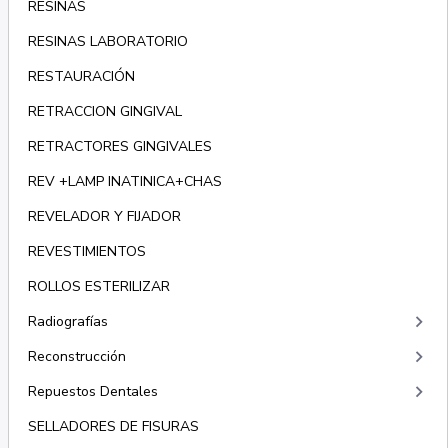
RESINAS
RESINAS LABORATORIO
RESTAURACIÓN
RETRACCION GINGIVAL
RETRACTORES GINGIVALES
REV +LAMP INATINICA+CHAS
REVELADOR Y FIJADOR
REVESTIMIENTOS
ROLLOS ESTERILIZAR
keyboard_arrow_right
Radiografías
keyboard_arrow_right
Reconstrucción
keyboard_arrow_right
Repuestos Dentales
SELLADORES DE FISURAS