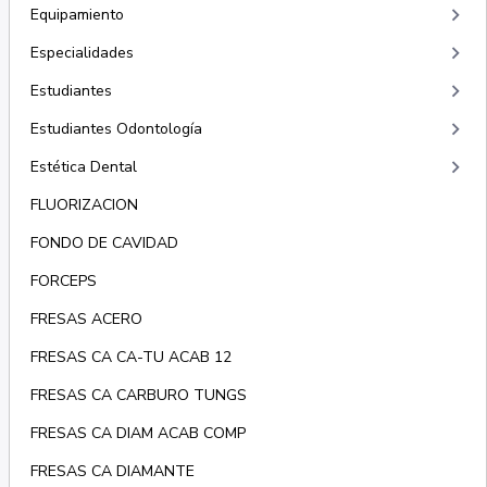
keyboard_arrow_right
Equipamiento
keyboard_arrow_right
Especialidades
keyboard_arrow_right
Estudiantes
keyboard_arrow_right
Estudiantes Odontología
keyboard_arrow_right
Estética Dental
FLUORIZACION
FONDO DE CAVIDAD
FORCEPS
FRESAS ACERO
FRESAS CA CA-TU ACAB 12
FRESAS CA CARBURO TUNGS
FRESAS CA DIAM ACAB COMP
FRESAS CA DIAMANTE