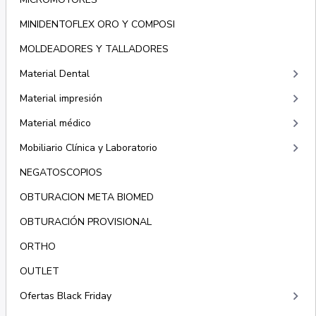
MINIDENTOFLEX ORO Y COMPOSI
MOLDEADORES Y TALLADORES
keyboard_arrow_right
Material Dental
keyboard_arrow_right
Material impresión
keyboard_arrow_right
Material médico
keyboard_arrow_right
Mobiliario Clínica y Laboratorio
NEGATOSCOPIOS
OBTURACION META BIOMED
OBTURACIÓN PROVISIONAL
ORTHO
OUTLET
keyboard_arrow_right
Ofertas Black Friday