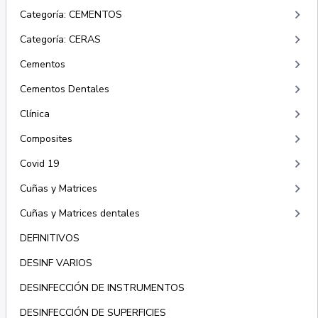
keyboard_arrow_right
Categoría: CEMENTOS
keyboard_arrow_right
Categoría: CERAS
keyboard_arrow_right
Cementos
keyboard_arrow_right
Cementos Dentales
keyboard_arrow_right
Clínica
keyboard_arrow_right
Composites
keyboard_arrow_right
Covid 19
keyboard_arrow_right
Cuñas y Matrices
keyboard_arrow_right
Cuñas y Matrices dentales
DEFINITIVOS
DESINF VARIOS
DESINFECCIÓN DE INSTRUMENTOS
DESINFECCIÓN DE SUPERFICIES