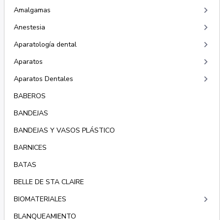
keyboard_arrow_right
Amalgamas
keyboard_arrow_right
Anestesia
keyboard_arrow_right
Aparatología dental
keyboard_arrow_right
Aparatos
keyboard_arrow_right
Aparatos Dentales
BABEROS
BANDEJAS
BANDEJAS Y VASOS PLÁSTICO
BARNICES
BATAS
BELLE DE STA CLAIRE
keyboard_arrow_right
BIOMATERIALES
BLANQUEAMIENTO