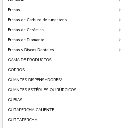
keyboard_arrow_right
keyboard_arrow_right
Fresas
keyboard_arrow_right
Fresas de Carburo de tungsteno
keyboard_arrow_right
Fresas de Cerámica
keyboard_arrow_right
Fresas de Diamante
keyboard_arrow_right
Fresas y Discos Dentales
GAMA DE PRODUCTOS
GORROS
GUANTES DISPENSADORES*
GUANTES ESTÉRILES QUIRÚRGICOS
GUBIAS
GUTAPERCHA CALIENTE
GUTTAPERCHA