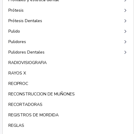
keyboard_arrow_right
keyboard_arrow_right
Prótesis
keyboard_arrow_right
Prótesis Dentales
keyboard_arrow_right
Pulido
keyboard_arrow_right
Pulidores
keyboard_arrow_right
Pulidores Dentales
RADIOVISIOGRAFIA
RAYOS X
RECIPROC
RECONSTRUCCION DE MUÑONES
RECORTADORAS
REGISTROS DE MORDIDA
REGLAS