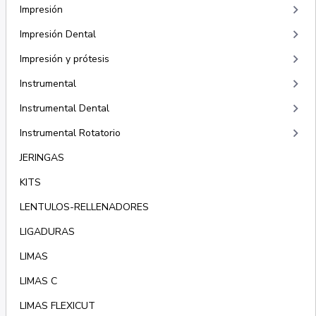
keyboard_arrow_right
Impresión
keyboard_arrow_right
Impresión Dental
keyboard_arrow_right
Impresión y prótesis
keyboard_arrow_right
Instrumental
keyboard_arrow_right
Instrumental Dental
keyboard_arrow_right
Instrumental Rotatorio
JERINGAS
KITS
LENTULOS-RELLENADORES
LIGADURAS
LIMAS
LIMAS C
LIMAS FLEXICUT