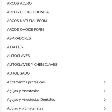
ARCOS ACERO
ARCOS DE ORTODONCIA
ARCOS NATURAL FORM
ARCOS OVOIDE FORM
ASPIRADORES
ATACHES
AUTOCLAVES
AUTOCLAVES Y CHEMICLAVES
AUTOLIGADO
keyboard_arrow_right
Aditamentos protésicos
keyboard_arrow_right
Agujas y Anestesias
keyboard_arrow_right
Agujas y Anestesias Dentales
keyboard_arrow_right
Agujas y biomateriales