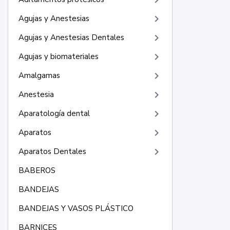
keyboard_arrow_right
keyboard_arrow_right
Agujas y Anestesias
keyboard_arrow_right
Agujas y Anestesias Dentales
keyboard_arrow_right
Agujas y biomateriales
keyboard_arrow_right
Amalgamas
keyboard_arrow_right
Anestesia
keyboard_arrow_right
Aparatología dental
keyboard_arrow_right
Aparatos
keyboard_arrow_right
Aparatos Dentales
BABEROS
BANDEJAS
BANDEJAS Y VASOS PLÁSTICO
BARNICES