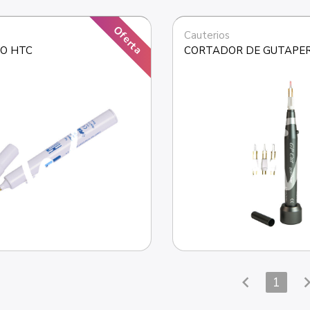
Oferta
s
Cauterios
IO HTC
CORTADOR DE GUTAPE
chevron_left
chevron_
1