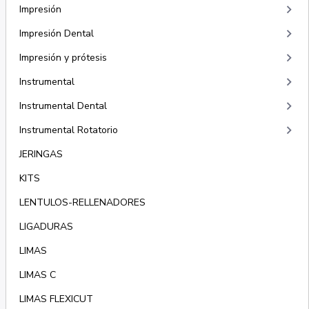
keyboard_arrow_right
Impresión
keyboard_arrow_right
Impresión Dental
keyboard_arrow_right
Impresión y prótesis
keyboard_arrow_right
Instrumental
keyboard_arrow_right
Instrumental Dental
keyboard_arrow_right
Instrumental Rotatorio
JERINGAS
KITS
LENTULOS-RELLENADORES
LIGADURAS
LIMAS
LIMAS C
LIMAS FLEXICUT