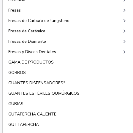
keyboard_arrow_right
keyboard_arrow_right
Fresas
keyboard_arrow_right
Fresas de Carburo de tungsteno
keyboard_arrow_right
Fresas de Cerámica
keyboard_arrow_right
Fresas de Diamante
keyboard_arrow_right
Fresas y Discos Dentales
GAMA DE PRODUCTOS
GORROS
GUANTES DISPENSADORES*
GUANTES ESTÉRILES QUIRÚRGICOS
GUBIAS
GUTAPERCHA CALIENTE
GUTTAPERCHA