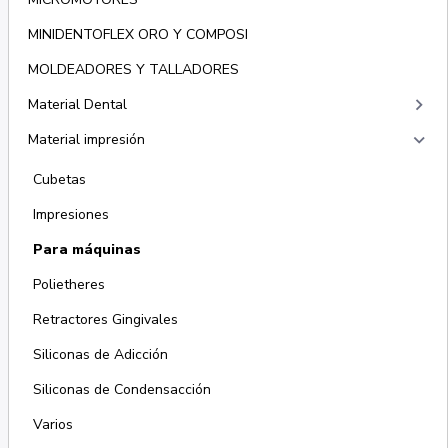
MINIDENTOFLEX ORO Y COMPOSI
MOLDEADORES Y TALLADORES
keyboard_arrow_right
Material Dental
keyboard_arrow_right
Material impresión
Cubetas
Impresiones
Para máquinas
Polietheres
Retractores Gingivales
Siliconas de Adicción
Siliconas de Condensacción
Varios