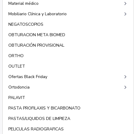
keyboard_arrow_right
Material médico
keyboard_arrow_right
Mobiliario Clínica y Laboratorio
NEGATOSCOPIOS
OBTURACION META BIOMED
OBTURACIÓN PROVISIONAL
ORTHO
OUTLET
keyboard_arrow_right
Ofertas Black Friday
keyboard_arrow_right
Ortodoncia
PALAVIT
PASTA PROFILAXIS Y BICARBONATO
PASTAS/LIQUIDOS DE LIMPIEZA
PELICULAS RADIOGRAFICAS