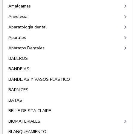
keyboard_arrow_right
Amalgamas
keyboard_arrow_right
Anestesia
keyboard_arrow_right
Aparatología dental
keyboard_arrow_right
Aparatos
keyboard_arrow_right
Aparatos Dentales
BABEROS
BANDEJAS
BANDEJAS Y VASOS PLÁSTICO
BARNICES
BATAS
BELLE DE STA CLAIRE
keyboard_arrow_right
BIOMATERIALES
BLANQUEAMIENTO