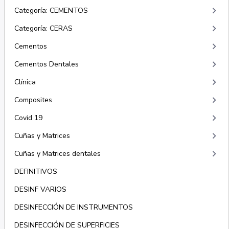
keyboard_arrow_right
Categoría: CEMENTOS
keyboard_arrow_right
Categoría: CERAS
keyboard_arrow_right
Cementos
keyboard_arrow_right
Cementos Dentales
keyboard_arrow_right
Clínica
keyboard_arrow_right
Composites
keyboard_arrow_right
Covid 19
keyboard_arrow_right
Cuñas y Matrices
keyboard_arrow_right
Cuñas y Matrices dentales
DEFINITIVOS
DESINF VARIOS
DESINFECCIÓN DE INSTRUMENTOS
DESINFECCIÓN DE SUPERFICIES