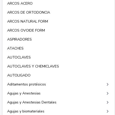
ARCOS ACERO
ARCOS DE ORTODONCIA
ARCOS NATURAL FORM
ARCOS OVOIDE FORM
ASPIRADORES
ATACHES
AUTOCLAVES
AUTOCLAVES Y CHEMICLAVES
AUTOLIGADO
keyboard_arrow_right
Aditamentos protésicos
keyboard_arrow_right
Agujas y Anestesias
keyboard_arrow_right
Agujas y Anestesias Dentales
keyboard_arrow_right
Agujas y biomateriales