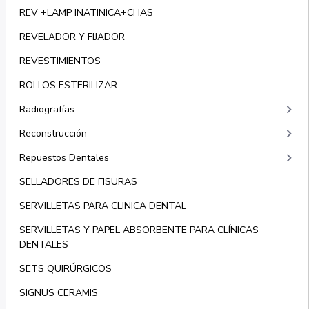
REV +LAMP INATINICA+CHAS
REVELADOR Y FIJADOR
REVESTIMIENTOS
ROLLOS ESTERILIZAR
keyboard_arrow_right
Radiografías
keyboard_arrow_right
Reconstrucción
keyboard_arrow_right
Repuestos Dentales
SELLADORES DE FISURAS
SERVILLETAS PARA CLINICA DENTAL
SERVILLETAS Y PAPEL ABSORBENTE PARA CLÍNICAS
DENTALES
SETS QUIRÚRGICOS
SIGNUS CERAMIS