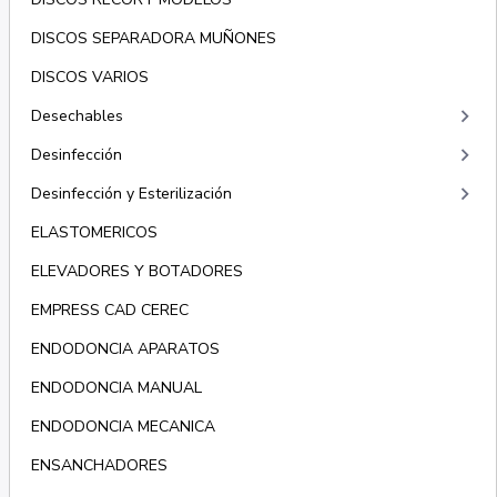
DISCOS SEPARADORA MUÑONES
DISCOS VARIOS
keyboard_arrow_right
Desechables
keyboard_arrow_right
Desinfección
keyboard_arrow_right
Desinfección y Esterilización
ELASTOMERICOS
ELEVADORES Y BOTADORES
EMPRESS CAD CEREC
ENDODONCIA APARATOS
ENDODONCIA MANUAL
ENDODONCIA MECANICA
ENSANCHADORES