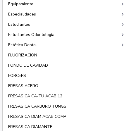
keyboard_arrow_right
Equipamiento
keyboard_arrow_right
Especialidades
keyboard_arrow_right
Estudiantes
keyboard_arrow_right
Estudiantes Odontología
keyboard_arrow_right
Estética Dental
FLUORIZACION
FONDO DE CAVIDAD
FORCEPS
FRESAS ACERO
FRESAS CA CA-TU ACAB 12
FRESAS CA CARBURO TUNGS
FRESAS CA DIAM ACAB COMP
FRESAS CA DIAMANTE