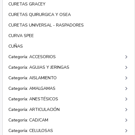
CURETAS GRACEY
CURETAS QUIRURGICA Y OSEA
CURETAS UNIVERSAL - RASPADORES
CURVA SPEE
CUÑAS
keyboard_arrow_right
Categoría: ACCESORIOS
keyboard_arrow_right
Categoría: AGUJAS Y JERINGAS
keyboard_arrow_right
Categoría: AISLAMIENTO
keyboard_arrow_right
Categoría: AMALGAMAS
keyboard_arrow_right
Categoría: ANESTÉSICOS
keyboard_arrow_right
Categoría: ARTICULACIÓN
keyboard_arrow_right
Categoría: CAD/CAM
keyboard_arrow_right
Categoría: CELULOSAS