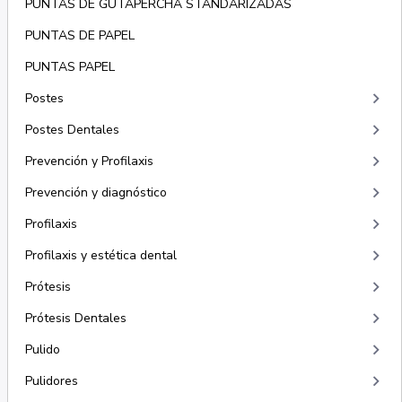
PUNTAS DE GUTAPERCHA STANDARIZADAS
PUNTAS DE PAPEL
PUNTAS PAPEL
keyboard_arrow_right
Postes
keyboard_arrow_right
Postes Dentales
keyboard_arrow_right
Prevención y Profilaxis
keyboard_arrow_right
Prevención y diagnóstico
keyboard_arrow_right
Profilaxis
keyboard_arrow_right
Profilaxis y estética dental
keyboard_arrow_right
Prótesis
keyboard_arrow_right
Prótesis Dentales
keyboard_arrow_right
Pulido
keyboard_arrow_right
Pulidores